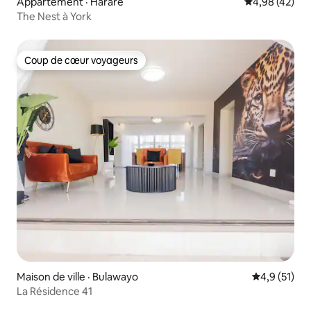
Appartement · Harare
Note moyenne
4,98 (42)
The Nest à York
Coup de cœur voyageurs
Coup de cœur voyageurs
Maison de ville · Bulawayo
Note moyenn
4,9 (51)
La Résidence 41