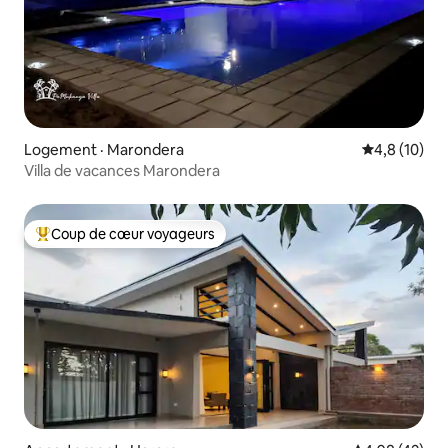
Logement · Marondera
Note moyenn
4,8 (10)
Villa de vacances Marondera
Coup de cœur voyageurs
Coup de cœur voyageurs parmi les plus aimés