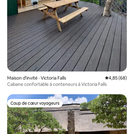
Maison d'invité · Victoria Falls
Note moyenne
4,85 (68)
Cabane confortable à conteneurs à Victoria Falls
Coup de cœur voyageurs
Coup de cœur voyageurs