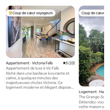
Coup de cœur voyageurs
Coup de cœur vo
Coup de cœur voyageurs parmi les plus aimés
Coup de cœur vo
Appartement · Victoria Falls
Note moyenne de 5 sur 5, 
5 (23)
Appartement de luxe à Vic Falls
Niché dans une banlieue luxuriante et
calme, à quelques minutes des
majestueuses chutes Victoria. Ce
logement moderne et élégant dispose
Logement · Harar
de 2 chambres, toutes deux avec salle
de bain attenante. Profitez d'une bonne
The Grange-Solar,
nuit de sommeil sur des matelas
24h/24 et 7j/7
Détendez-vous ave
silencieux. La chambre principale est
cette maison sere