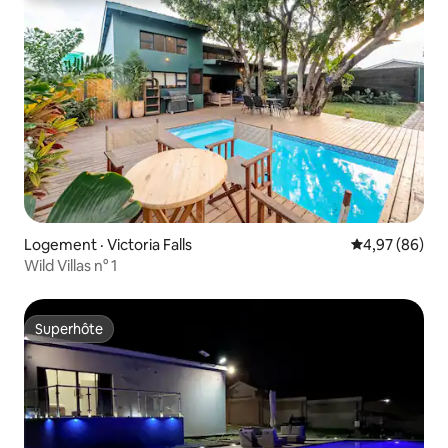
Logement · Victoria Falls
Note moyenne
4,97 (86)
Wild Villas n° 1
Superhôte
Superhôte