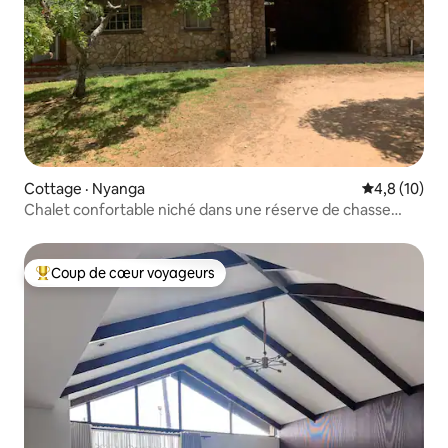
Cottage · Nyanga
Note moyenn
4,8 (10)
Chalet confortable niché dans une réserve de chasse
protégée
Coup de cœur voyageurs
Coup de cœur voyageurs parmi les plus aimés