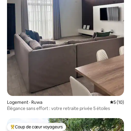
Logement · Ruwa
Note moye
5 (10)
Élégance sans effort : votre retraite privée 5 étoiles
Coup de cœur voyageurs
Coup de cœur voyageurs parmi les plus aimés