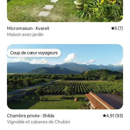
Micromaison · Kvareli
Note moy
5 (7)
Maison avec jardin
Coup de cœur voyageurs
Coup de cœur voyageurs
Chambre privée · Shilda
Note moyenne
4,91 (93)
Vignoble et cabanes de Chubini