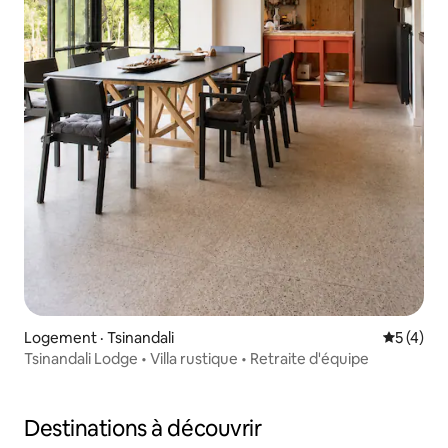
Logement · Tsinandali
Note moy
5 (4)
Tsinandali Lodge • Villa rustique • Retraite d'équipe
Destinations à découvrir