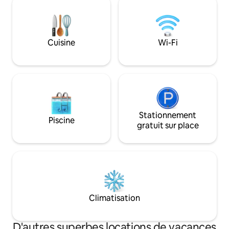
protégées à Lagod
nécessaire pour un séjour relaxant.
mètres. Nous essayons de faire en sorte
Parfait pour les couples, les familles ou
que les voyageur
les amis à la recherche d'un logement
habitant, offrent u
calme et confortable pour explorer
Cuisine
Wi-Fi
maison et le dîner
Sighnaghi et la beauté de la Kakhétie.
joyeuses.
Stationnement
Piscine
gratuit sur place
Climatisation
D'autres superbes locations de vacances