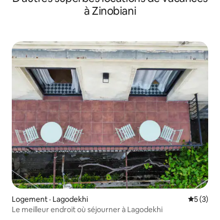
à Zinobiani
Logement · Lagodekhi
Note moy
5 (3)
Le meilleur endroit où séjourner à Lagodekhi