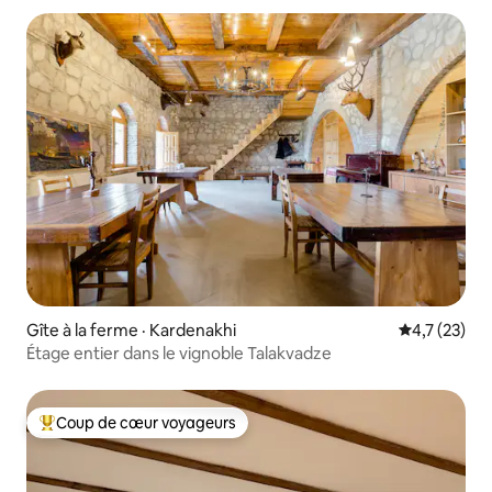
Gîte à la ferme · Kardenakhi
Note moyenn
4,7 (23)
Étage entier dans le vignoble Talakvadze
Coup de cœur voyageurs
Coup de cœur voyageurs parmi les plus aimés