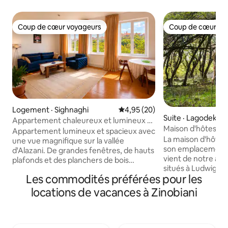
Coup de cœur voyageurs
Coup de cœur vo
Coup de cœur voyageurs
Coup de cœur vo
Logement · Sighnaghi
Note moyenne de 4,95 sur 5, 
4,95 (20)
Suite · Lagodekhi
Appartement chaleureux et lumineux à
Maison d'hôtes Lud
Sighnaghi
Appartement lumineux et spacieux avec
protégées de Lag
La maison d'hôtes
une vue magnifique sur la vallée
son emplacement
d'Alazani. De grandes fenêtres, de hauts
vient de notre ad
plafonds et des planchers de bois
situés à Ludwig Ml
chaleureux créent une atmosphère
Les commodités préférées pour les
Mlokosevichi était 
chaleureuse baignée de lumière
polonais, qui a initié la fondation des
naturelle. L'appartement dispose d'un
locations de vacances à Zinobiani
zones protégées d
salon confortable, de lits de style
trésor et notre fie
hôtelier avec des draps propres, d'une
nous avons décidé
salle de bain privée, d'une cuisinette, du
d'hôtes Ludwig. Il
Wi-Fi, de la climatisation et de tout le