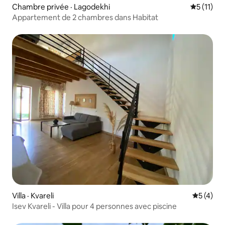
Chambre privée · Lagodekhi
Note moye
5 (11)
Appartement de 2 chambres dans Habitat
Villa · Kvareli
Note moy
5 (4)
Isev Kvareli - Villa pour 4 personnes avec piscine