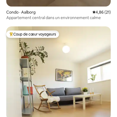
Condo · Aalborg
Note moyenne
4,86 (21)
Appartement central dans un environnement calme
Coup de cœur voyageurs
Coup de cœur voyageurs parmi les plus aimés