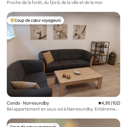
Proche de la forêt, du fjord, de la ville et de la mer.
Coup de cœur voyageurs
Coup de cœur voyageurs parmi les plus aimés
Condo · Norresundby
Note moyenne 
4,95 (102)
Bel appartement en sous-sol à Nørresundby. Entièrement
meublé