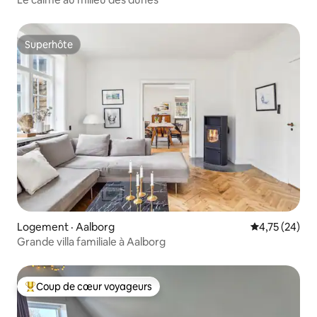
Superhôte
Superhôte
Logement · Aalborg
Note moyenne
4,75 (24)
Grande villa familiale à Aalborg
Coup de cœur voyageurs
Coup de cœur voyageurs parmi les plus aimés