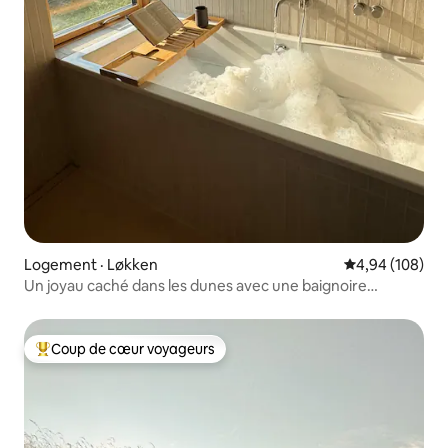
Logement · Løkken
Note moyenne 
4,94 (108)
Un joyau caché dans les dunes avec une baignoire
panoramique
Coup de cœur voyageurs
Coup de cœur voyageurs parmi les plus aimés