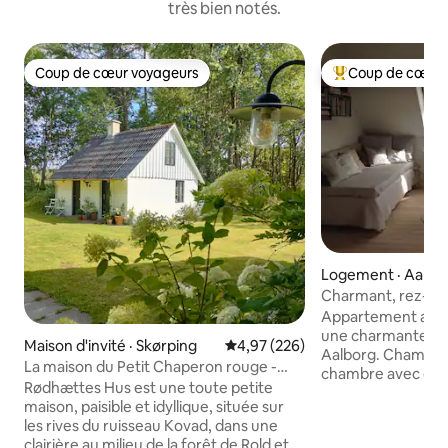
très bien notés.
Coup de cœur voyageurs
Coup de cœur 
Coup de cœur voyageurs
Coup de cœur voy
Logement · Aalbo
Charmant, rez-de
situé au centre
Appartement au p
une charmante mai
Maison d'invité · Skørping
Note moyenne de 4,97 sur 5, 2
4,97 (226)
Aalborg. Chambre 
La maison du Petit Chaperon rouge -
chambre avec deux 
cachée dans la forêt profonde et
Rødhættes Hus est une toute petite
également de cuisi
silencieuse
maison, paisible et idyllique, située sur
micro-ondes, réfri
les rives du ruisseau Kovad, dans une
à manger pour 4) e
clairière au milieu de la forêt de Rold et