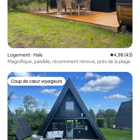
Logement · Hals
Note moyenne
4,98 (43)
Magnifique, paisible, récemment rénové, près de la plage
Coup de cœur voyageurs
Coup de cœur voyageurs