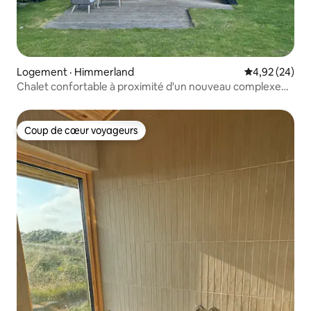
Logement · Himmerland
Note moyenne
4,92 (24)
Chalet confortable à proximité d'un nouveau complexe
sportif/de loisirs
Coup de cœur voyageurs
Coup de cœur voyageurs