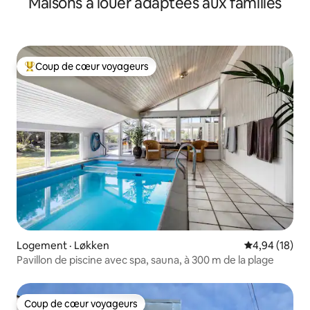
Maisons à louer adaptées aux familles
vue sur le fjord
Coup de cœur voyageurs
Coup de cœur voyageurs parmi les plus aimés
Logement · Løkken
Note moyenne
4,94 (18)
Pavillon de piscine avec spa, sauna, à 300 m de la plage
Coup de cœur voyageurs
Coup de cœur voyageurs