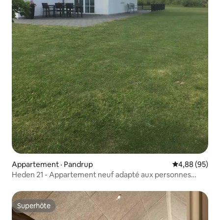
Appartement · Pandrup
Note moyenne
4,88 (95)
Heden 21 - Appartement neuf adapté aux personnes
handicapées
Superhôte
Superhôte