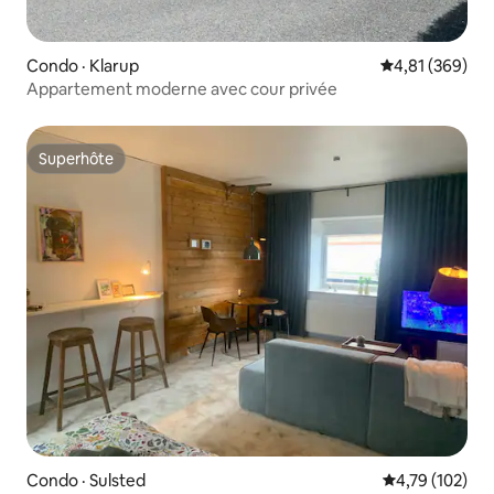
Condo · Klarup
Note moyenne 
4,81 (369)
Appartement moderne avec cour privée
Superhôte
Superhôte
Condo · Sulsted
Note moyenne 
4,79 (102)