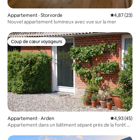
Appartement · Storvorde
Note moyenne
4,87 (23)
Nouvel appartement lumineux avec vue sur la mer
Coup de cœur voyageurs
Coup de cœur voyageurs
Appartement · Arden
Note moyenne
4,93 (45)
Appartement dans un bâtiment séparé près de la forêt et
de la plage