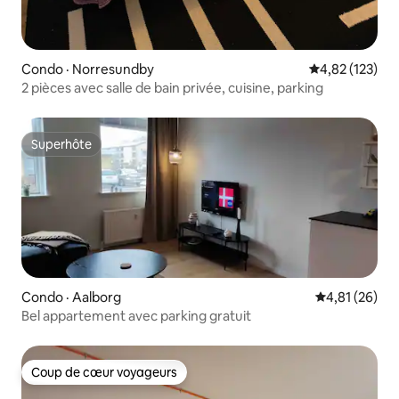
Condo · Norresundby
Note moyenne 
4,82 (123)
2 pièces avec salle de bain privée, cuisine, parking
Superhôte
Superhôte
Condo · Aalborg
Note moyenne
4,81 (26)
Bel appartement avec parking gratuit
Coup de cœur voyageurs
Coup de cœur voyageurs