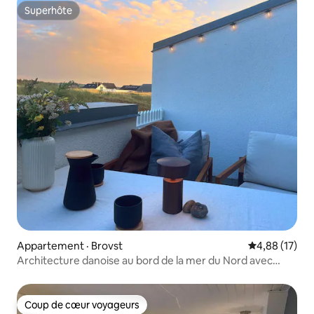
Superhôte
Superhôte
Appartement · Brovst
Note moyenne
4,88 (17)
Architecture danoise au bord de la mer du Nord avec
sauna et piscine
Coup de cœur voyageurs
Coup de cœur voyageurs