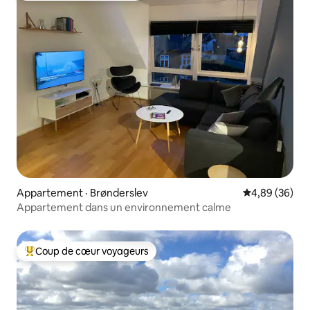
Appartement · Brønderslev
Note moyenne
4,89 (36)
Appartement dans un environnement calme
Coup de cœur voyageurs
Coup de cœur voyageurs parmi les plus aimés