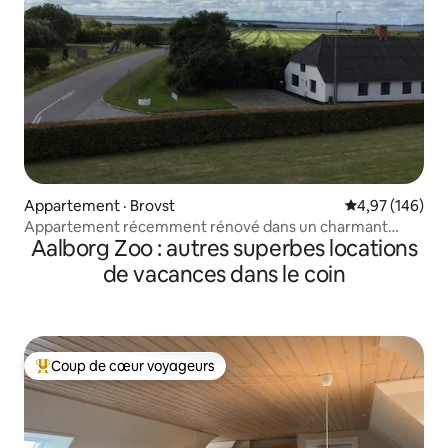
Appartement · Brovst
Note moyenne 
4,97 (146)
Appartement récemment rénové dans un charmant
Aalborg Zoo : autres superbes locations
village.
de vacances dans le coin
Coup de cœur voyageurs
Coup de cœur voyageurs parmi les plus aimés