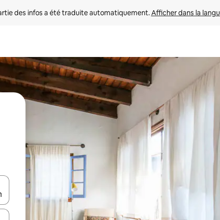
rtie des infos a été traduite automatiquement. 
Afficher dans la langu
utilisant les flèches vers le haut et vers le bas, ou en appuyant dessus 