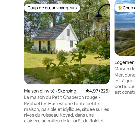
Coup de cœur voyageurs
Coup 
Coup de cœur voyageurs
Coup de 
Logement
Maison de
la mer · 
Mer, dunes
est à que
porte. Ce
Maison d'invité · Skørping
Note moyenne de 4,97 
4,97 (226)
est constr
La maison du Petit Chaperon rouge -
nature et
cachée dans la forêt profonde et
Rødhættes Hus est une toute petite
paysage u
silencieuse
maison, paisible et idyllique, située sur les
vue sur l
rives du ruisseau Kovad, dans une
Nord depu
clairière au milieu de la forêt de Rold et
des terrass
avec vue sur la prairie et la forêt. À
salle de b
seulement quelques pas du magnifique
double po