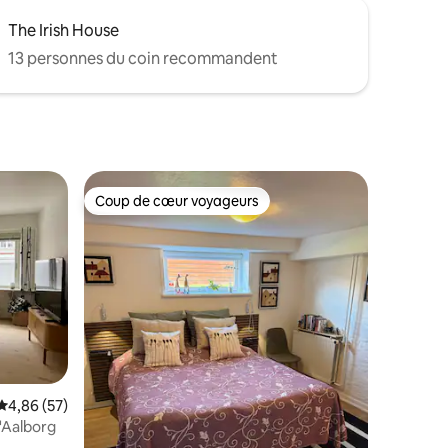
The Irish House
13 personnes du coin recommandent
Coup de cœur voyageurs
Coup de cœur voyageurs
res
Note moyenne de 4,86 sur 5, 57 commentaires
4,86 (57)
'Aalborg