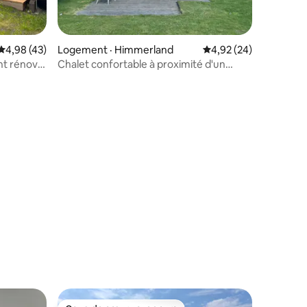
Note moyenne de 4,98 sur 5, 43 commentaires
4,98 (43)
Logement · Himmerland
Note moyenne de 4,92
4,92 (24)
nt rénové,
Chalet confortable à proximité d'un
nouveau complexe sportif/de loisirs
res