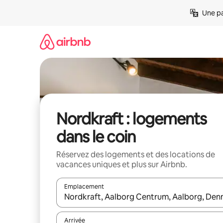
Aller
Une pa
directement
au
contenu
Nordkraft : logements
dans le coin
Réservez des logements et des locations de
vacances uniques et plus sur Airbnb.
Emplacement
Quand les résultats sont affichés, parcourez-les en 
Arrivée