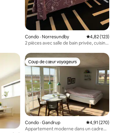
Condo · Norresundby
Note moyenne de 4,82
4,82 (123)
2 pièces avec salle de bain privée, cuisine,
parking
Coup de cœur voyageurs
les plus aimés
Coup de cœur voyageurs
Condo · Gandrup
Note moyenne de 4,91 
4,91 (270)
Appartement moderne dans un cadre