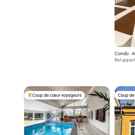
Stenum
Condo · A
Bel appar
Coup de cœur voyageurs
Coup de
Coup de cœur voyageurs parmi les plus aimés
Coup de