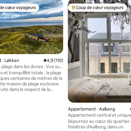
de cœur voyageurs
Coup de cœur voyageurs
cœur voyageurs parmi les plus aimés
Coup de cœur voyageurs parmi 
 · Løkken
Note moyenne de 4,9 sur 5, 110 commentai
4,9 (110)
 plage dans les dunes · Vue sur
Jutland du Nord
 et tranquillité totale : la plage
lques centaines de mètres de la
tte maison de plage exclusive
sur 5, 226 commentaires
uite dans le respect de la
 s'intègre parfaitement au
nique des dunes. Profitez de la
es eaux bleues de la mer du
Appartement · Aalborg
is le salon, la chambre ou l'une
Appartement central et unique
es. À l'intérieur, il y a une jolie
m2, parking gratuit
Séjournez au cœur du quartier
ain, une chambre avec un lit
théâtres d'Aalborg, dans un
ur deux personnes et un beau