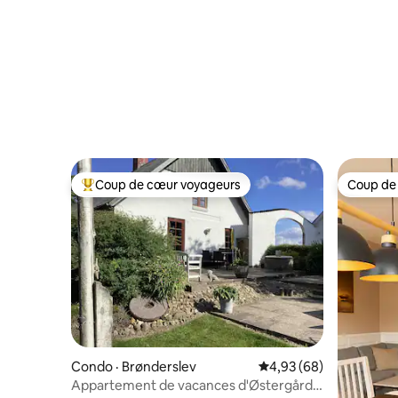
Coup de cœur voyageurs
Coup de
Coup de cœur voyageurs parmi les plus aimés
Coup de
Condo · Brønderslev
Note moyenne de 4,93
4,93 (68)
Appartement de vacances d'Østergård à