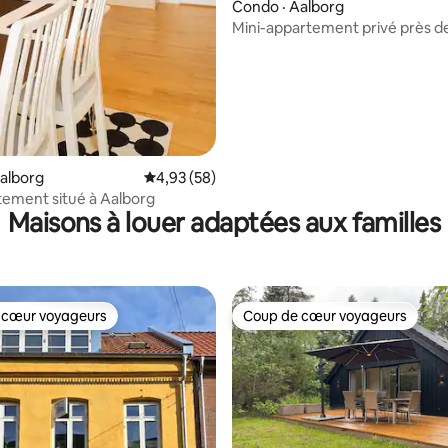
Condo · Aalborg
Mini-appartement privé près d
l'Université d'Aalborg
alborg
Note moyenne de 4,93 sur 5, 58 commentai
4,93 (58)
tement situé à Aalborg
Maisons à louer adaptées aux familles
 cœur voyageurs
Coup de cœur voyageurs
 cœur voyageurs
Coup de cœur voyageurs