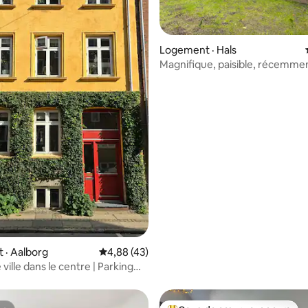
 sur 5, 18 commentaires
Logement · Hals
Magnifique, paisible, récemme
près de la plage
 · Aalborg
Note moyenne de 4,88 sur 5, 43 commentai
4,88 (43)
ville dans le centre | Parking
space pour beaucoup