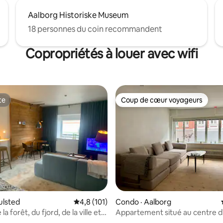
Aalborg Historiske Museum
18 personnes du coin recommandent
Copropriétés à louer avec wifi
te
Coup de cœur voyageurs
te
Coup de cœur voyageurs
sur 5, 369 commentaires
ulsted
Note moyenne de 4,8 sur 5, 101 commentai
4,8 (101)
Condo · Aalborg
a forêt, du fjord, de la ville et
Appartement situé au centre d