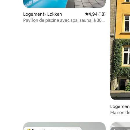
Logement · Løkken
Note moyenne de 4,94
4,94 (18)
Pavillon de piscine avec spa, sauna, à 300
m de la plage
Logement
Maison de 
privé | E