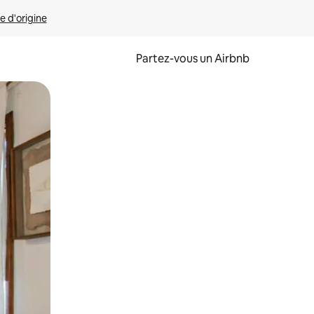
e d'origine
Partez-vous un Airbnb
et en les faisant glisser.