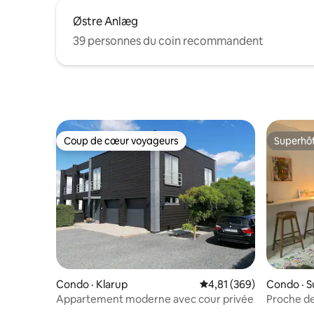
Østre Anlæg
39 personnes du coin recommandent
Coup de cœur voyageurs
Superhô
Coup de cœur voyageurs
Superhô
Condo · Klarup
Note moyenne de 4,81 
4,81 (369)
Condo · S
Appartement moderne avec cour privée
Proche de l
de la mer.