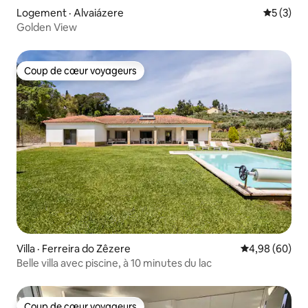
Logement · Alvaiázere
Note moy
5 (3)
Golden View
Coup de cœur voyageurs
Coup de cœur voyageurs
Villa · Ferreira do Zêzere
Note moyenne
4,98 (60)
Belle villa avec piscine, à 10 minutes du lac
Coup de cœur voyageurs