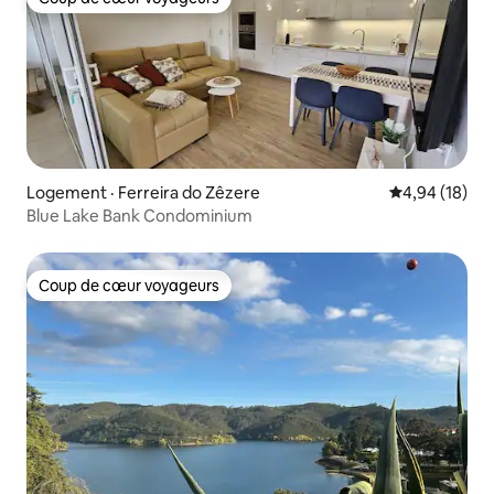
Coup de cœur voyageurs
Logement · Ferreira do Zêzere
Note moyenne
4,94 (18)
Blue Lake Bank Condominium
Coup de cœur voyageurs
Coup de cœur voyageurs