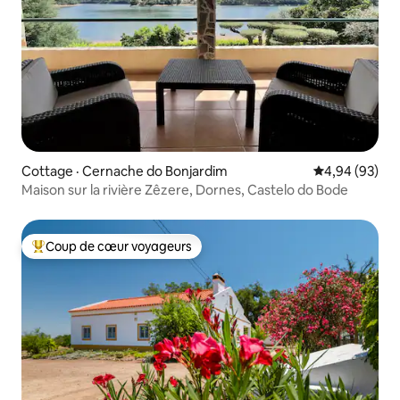
Cottage · Cernache do Bonjardim
Note moyenne
4,94 (93)
Maison sur la rivière Zêzere, Dornes, Castelo do Bode
Coup de cœur voyageurs
Coup de cœur voyageurs parmi les plus aimés