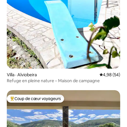
Villa · Alviobeira
Note moyenne
4,98 (54)
Refuge en pleine nature – Maison de campagne
Coup de cœur voyageurs
Coup de cœur voyageurs parmi les plus aimés