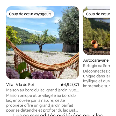
Coup de cœur voyageurs
Coup de cœur vo
Coup de cœur voyageurs
Coup de cœur vo
Autocaravane · Un
eguesias de Serra 
Refugio da Serra :
a
avec vue sur la riv
Déconnectez de to
unique dans la nat
idyllique et durab
Villa · Vila de Rei
Note moyenne de 4,92 sur 5, 
4,92 (37)
imprenable sur la 
Maison au bord du lac, grand jardin, vue
seulement 1 h 30 
imprenable, jacuzzi
Maison unique et privilégiée au bord du
da Serra est parfa
lac, entourée par la nature, cette
romantiques, les 
propriété offre un grand jardin parfait
simplement pour s
pour se détendre et profiter du lac juste
l'air frais et écout
Les commodités préférées pour les
à côté et d'une plage de rivière d'eau
À seulement 15 mi