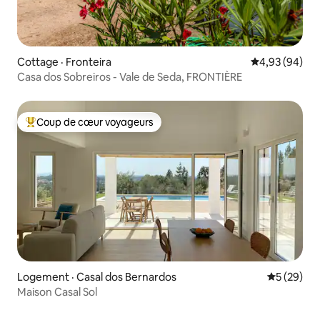
Cottage · Fronteira
Note moyenne
4,93 (94)
Casa dos Sobreiros - Vale de Seda, FRONTIÈRE
Coup de cœur voyageurs
Coup de cœur voyageurs parmi les plus aimés
Logement · Casal dos Bernardos
Note moye
5 (29)
Maison Casal Sol