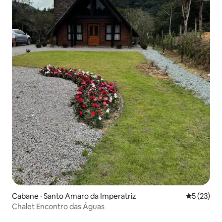
Cabane · Santo Amaro da Imperatriz
Note moye
5 (23)
Chalet Encontro das Águas