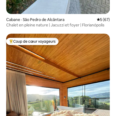
Cabane · São Pedro de Alcântara
Note moye
5 (67)
Chalet en pleine nature | Jacuzzi et foyer | Florianópolis
Coup de cœur voyageurs
Coup de cœur voyageurs parmi les plus aimés