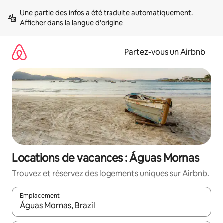
Aller
Une partie des infos a été traduite automatiquement. 
directement
Afficher dans la langue d'origine
au
contenu
Partez-vous un Airbnb
Locations de vacances : Águas Mornas
Trouvez et réservez des logements uniques sur Airbnb.
Emplacement
Quand les résultats sont affichés, parcourez-les en utilisant les 