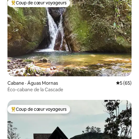
Coup de cœur voyageurs
Coup de cœur voyageurs parmi les plus aimés
Cabane · Águas Mornas
Note moye
5 (65)
Éco-cabane de la Cascade
Coup de cœur voyageurs
Coup de cœur voyageurs parmi les plus aimés