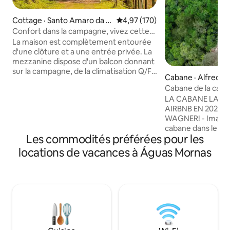
Cottage · Santo Amaro da I
Note moyenne de 4,97 sur 5, 1
4,97 (170)
mperatriz
Confort dans la campagne, vivez cette
expérience !!
La maison est complètement entourée
d'une clôture et a une entrée privée. La
mezzanine dispose d'un balcon donnant
sur la campagne, de la climatisation Q/F,
Cabane · Alfredo
d'une salle de bain (suite) et d'un lit king-
Cabane de la casc
size confortable. Au rez-de-chaussée, il
12xSuperHost
LA CABANE LA PL
y a une salle de bain sociale, une
AIRBNB EN 2024/
chambre confortable avec climatisation
WAGNER! - Imagine
Q/F, une table à manger de meubles
cabane dans le ca
anciens et une belle cheminée. La
Les commodités préférées pour les
point de vue avec 
cuisine est grande et complète. Nous
soldats Sebold en 
produisons des pitayas sur la propriété,
locations de vacances à Águas Mornas
cadeau unique au Brésil! - C'es
alors n'oubliez pas de profiter des fruits
cabane. C'est un
et de leurs dérivés. Pour manger, nous
lieu touristique ! P
offrons quelques options de plats ,
des photos et réc
commandez le menu.
Caroline du Sud ! 
l'itinéraire comple
les couples, l'endro
Fica à Alfredo Wag