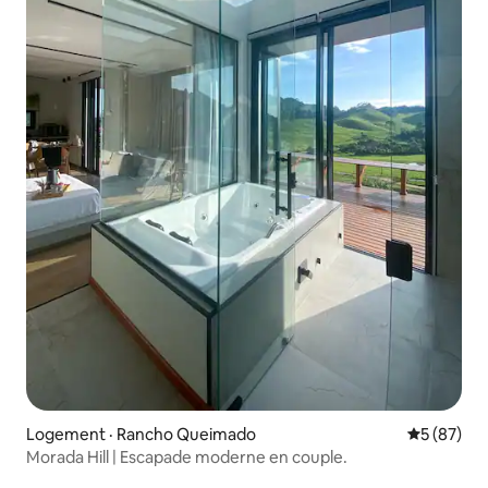
Logement · Rancho Queimado
Note moye
5 (87)
Morada Hill | Escapade moderne en couple.