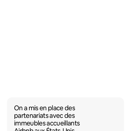
On a mis en place des partenariats avec 
On a mis en place des
partenariats
avec des
immeubles accueillants
Airbnb
aux États-Unis