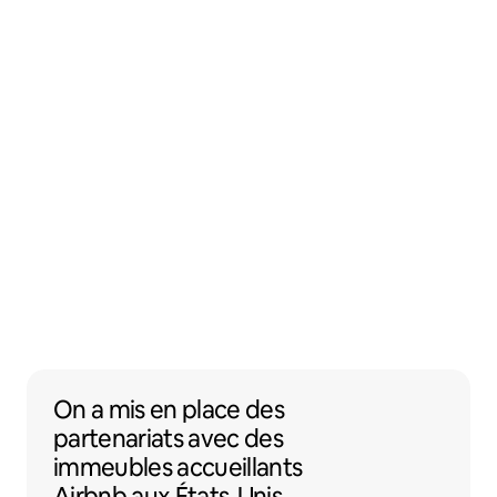
On a mis en place des partenariats avec 
On a mis en place des
partenariats
avec des
immeubles accueillants
Airbnb
aux États-Unis