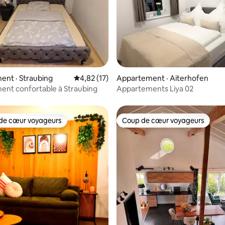
sur 5, 217 commentaires
nt · Straubing
Note moyenne de 4,82 sur 5, 17 commentai
4,82 (17)
Appartement · Aiterhofen
nt confortable à Straubing
Appartements Liya 02
de cœur voyageurs
Coup de cœur voyageurs
cœur voyageurs parmi les plus aimés
Coup de cœur voyageurs