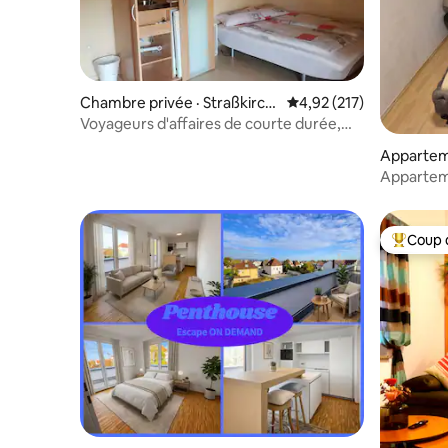
Chambre privée · Straßkirch
Note moyenne de 4,92 
4,92 (217)
en
Voyageurs d'affaires de courte durée,
exposants, opérations
Apparteme
Apparteme
Coup 
Coup de 