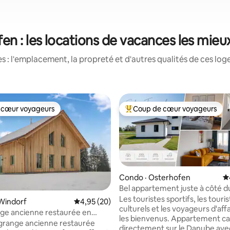
en : les locations de vacances les mie
 : l'emplacement, la propreté et d'autres qualités de ces log
 cœur voyageurs
Coup de cœur voyageurs
 cœur voyageurs
Coup de cœur voyageurs parmi 
Condo · Osterhofen
N
Bel appartement juste à côté 
Les touristes sportifs, les touri
Windorf
Note moyenne de 4,95 sur 5, 20 commentai
4,95 (20)
culturels et les voyageurs d'aff
nge ancienne restaurée en
sur 5, 104 commentaires
les bienvenus. Appartement calme
grange ancienne restaurée
directement sur le Danube ave