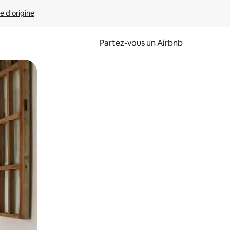
e d'origine
Partez-vous un Airbnb
et en les faisant glisser.