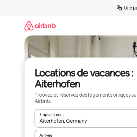
Aller
Une pa
directement
au
contenu
Locations de vacances :
Aiterhofen
Trouvez et réservez des logements uniques su
Airbnb.
Emplacement
Quand les résultats sont affichés, parcourez-les en 
Arrivée