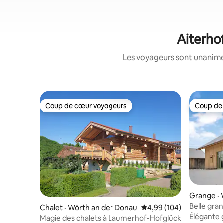
Aiterhof
Les voyageurs sont unanimes
Coup de cœur voyageurs
Coup de
Coup de cœur voyageurs
Coup de
Grange · 
Belle gra
Chalet · Wörth an der Donau
Note moyenne de 4,99 
4,99 (104)
Bavière
Élégante 
Magie des chalets à Laumerhof-Hofglück