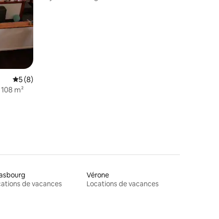
Note moyenne de 5 sur 5, 8 commentaires
5 (8)
res
 108 m²
rasbourg
Vérone
ations de vacances
Locations de vacances