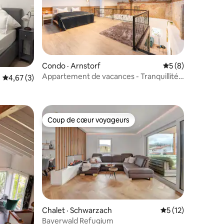
Condo · Arnstorf
Note moyenne de 
5 (8)
Appartement de vacances - Tranquillité
res
Note moyenne de 4,67 sur 5, 3 commentaires
4,67 (3)
dans le Rottal avec sauna en fût
Coup de cœur voyageurs
Coup de cœur voyageurs
Chalet · Schwarzach
Note moyenne de 
5 (12)
Bayerwald Refugium