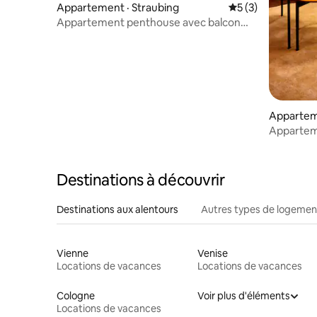
Appartement · Straubing
Note moyenne de 
5 (3)
Appartement penthouse avec balcon
king size à Straubing
Appartem
Apparteme
Destinations à découvrir
Destinations aux alentours
Autres types de logemen
Vienne
Venise
Locations de vacances
Locations de vacances
Cologne
Voir plus d'éléments
Locations de vacances