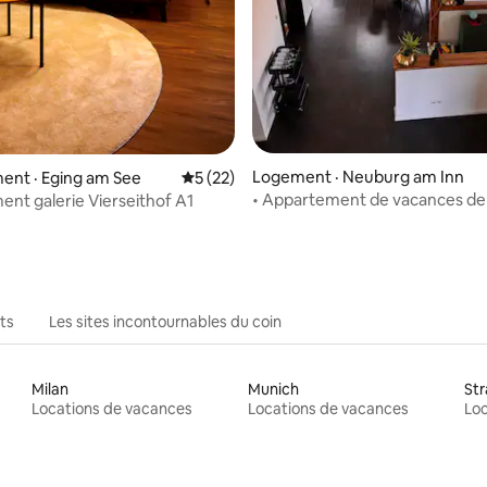
5 sur 5, 3 commentaires
Logement · Neuburg am Inn
ent · Eging am See
Note moyenne de 5 sur 5, 22 commentai
5 (22)
• Appartement de vacances de
nt galerie Vierseithof A1
ts
Les sites incontournables du coin
Milan
Munich
St
Locations de vacances
Locations de vacances
Loc