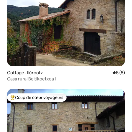
Cottage · Ilúrdotz
Note moy
5 (8)
Casa rural Beitikoetxea l
Coup de cœur voyageurs
Coup de cœur voyageurs parmi les plus aimés