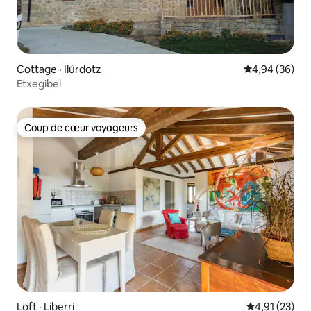
Cottage · Ilúrdotz
Note moyenne
4,94 (36)
Etxegibel
Coup de cœur voyageurs
Coup de cœur voyageurs
Loft · Liberri
Note moyenne
4,91 (23)