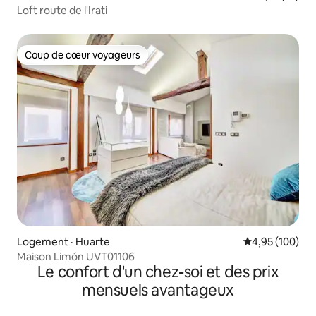
Loft route de l'Irati
Coup de cœur voyageurs
Coup de cœur voyageurs
Logement · Huarte
Note moyenne 
4,95 (100)
Maison Limón UVT01106
Le confort d'un chez-soi et des prix
mensuels avantageux