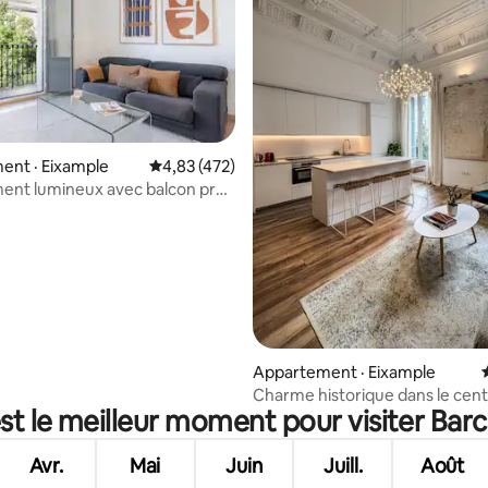
sur 5, 105 commentaires
ent · Eixample
Note moyenne de 4,83 sur 5, 472 commentai
4,83 (472)
ent lumineux avec balcon près
mple
Appartement · Eixample
Charme historique dans le centr
st le meilleur moment pour visiter Bar
Avr.
Mai
Juin
Juill.
Août