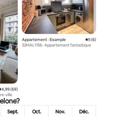
Appartement · Eixample
Note moyenne de 
5 (6)
res
32MAL1156- Appartement fantastique
Note moyenne de 4,99 sur 5, 69 commentaires
4,99 (69)
e-ville
celone?
Sept.
Oct.
Nov.
Déc.