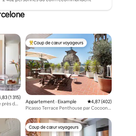
rcelone
Coup de cœur voyageurs
Coup de cœur voyageurs parmi les plus aimés
te moyenne de 4,83 sur 5, 1 315 commentaires
4,83 (1 315)
res
Appartement · Eixample
Note moyenne de 4,87 
4,87 (402)
 près de
Picasso Terrace Penthouse par Cocoon
Barcelona
Coup de cœur voyageurs
les plus aimés
Coup de cœur voyageurs