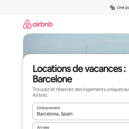
Aller
Une pa
directement
au
contenu
Locations de vacances :
Barcelone
Trouvez et réservez des logements uniques su
Airbnb.
Emplacement
Quand les résultats sont affichés, parcourez-les en 
Arrivée