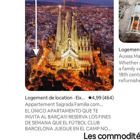
Logement 
mple
Ausias Ma
terrasse 1
Whether s
a family v
18th cent
refurnish
new penth
Barcelona. The elevator reaches
Logement de location · Eixa
Note moyenne de 4,99 
4,99 (464)
third floor
mple
takes you
Appartement Sagrada Familia com
floor. Two bedrooms, two bathrooms.
« Appartement d'angle », Sa...
EL ÚNICO APARTAMENTO QUE TE
One with 
INVITA AL BARÇA!!! RESERVA LOS FINES
double be
DE SEMANA QUE EL FÚTBOL CLUB
living roo
BARCELONA JUEGUE EN EL CAMP NOU
refrigerat
Les commodités
Y TE INVITAMOS AL PARTIDO DEL
guests disp