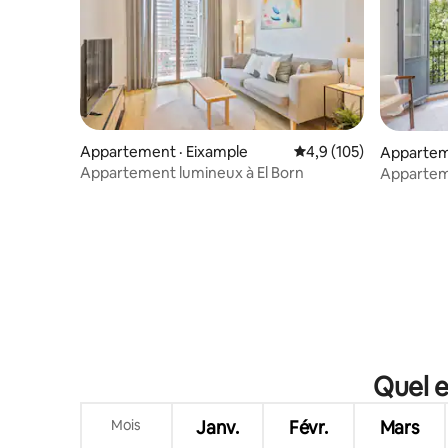
Appartement · Eixample
Note moyenne de 4,9 
4,9 (105)
Appartem
Appartement lumineux à El Born
Appartem
de l'Eixa
Quel e
Mois
Janv.
Févr.
Mars