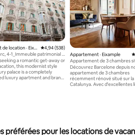
de location · Eixa
Note moyenne de 4,94 sur 5, 538 commentai
4,94 (538)
rc, 4-1_Immeuble patrimonial -
Appartement · Eixample
N
eeking a romantic get-away or
Appartement de 3 chambres si
acation, this modernist style
centre
Découvrez Barcelone depuis n
ury palace is a completely
appartement de 3 chambres
ed luxury apartment and brand
récemment rénové situé sur la 
ouse located in the heart of
Catalunya. Avec d'excellentes l
 the
métro et de bus aéroport, explo
sur 5, 464 commentaires
 and a flight of stairs (24 steps)
ville est un jeu d'enfant. Profit
 to the apartment at the top
100 m² d'espace, dont 2 chamb
doubles, 1 chambre simple et 2 
double bed, second one can be
bains modernes. Parfait pour u
d or two single beds. Large
confortable et pratique au cœu
m area and terrace. Additional
Barcelone ! Notre appartement est
or and freezer space is at
 préférées pour les locations de vacan
uniquement répertorié sur Air
osal in the storage room. It is