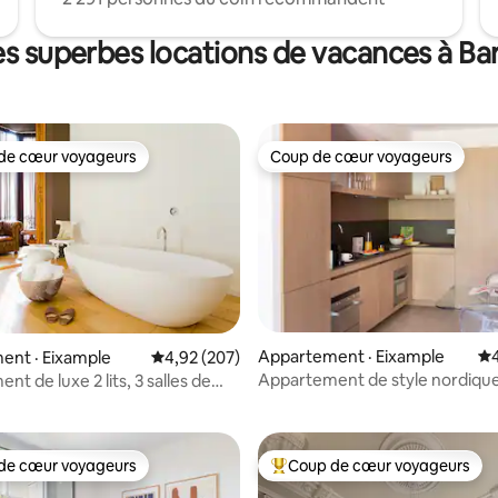
es superbes locations de vacances à Ba
de cœur voyageurs
Coup de cœur voyageurs
cœur voyageurs parmi les plus aimés
Coup de cœur voyageurs
Appartement · Eixample
No
sur 5, 218 commentaires
ent · Eixample
Note moyenne de 4,92 sur 5, 207 commentai
4,92 (207)
Appartement de style nordique
t de luxe 2 lits, 3 salles de
la Sagrada Familia
rasse
de cœur voyageurs
Coup de cœur voyageurs
cœur voyageurs parmi les plus aimés
Coup de cœur voyageurs parmi 