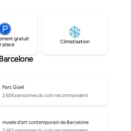
e 8,75 €
jouté au
 voyageurs
ement gratuit
Climatisation
r place
 Barcelone
Parc Güell
2 606 personnes du coin recommandent
musée d'art contemporain de Barcelone
2 462 personnes du coin recommandent