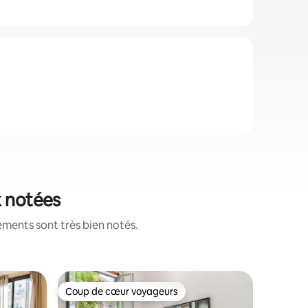
x notées
ements sont très bien notés.
Appartem
Coup de cœur voyageurs
Coup
les plus aimés
Coup de cœur voyageurs
Coup de
Penthous