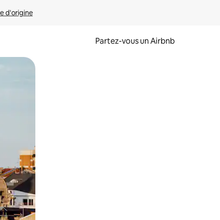
e d'origine
Partez-vous un Airbnb
et en les faisant glisser.