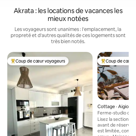
Akrata : les locations de vacances les
mieux notées
Les voyageurs sont unanimes : l'emplacement, la
propreté et d'autres qualités de ces logements sont
très bien notés.
Coup de cœur voyageurs
Coup de cœur 
Coup de cœur voyageurs parmi les plus aimés
Coup de cœur voy
Cottage · Aigio
Ferme-studio de l'a
Ath/Airp/train/co
Lisez la section « 
avant de réserver. ⬇️
est limitée, consu