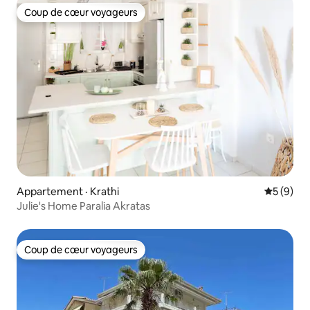
Coup de cœur voyageurs
Coup de cœur voyageurs
Appartement · Krathi
Note moy
5 (9)
Julie's Home Paralia Akratas
Coup de cœur voyageurs
Coup de cœur voyageurs