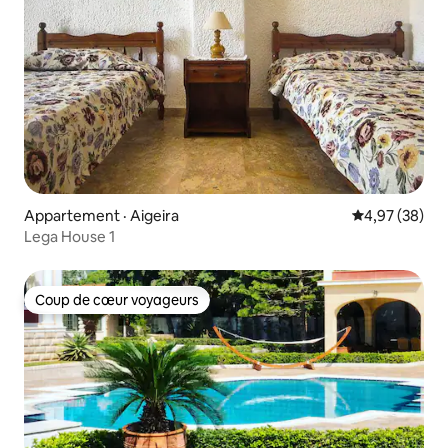
Appartement · Aigeira
Note moyenne
4,97 (38)
Lega House 1
Coup de cœur voyageurs
Coup de cœur voyageurs