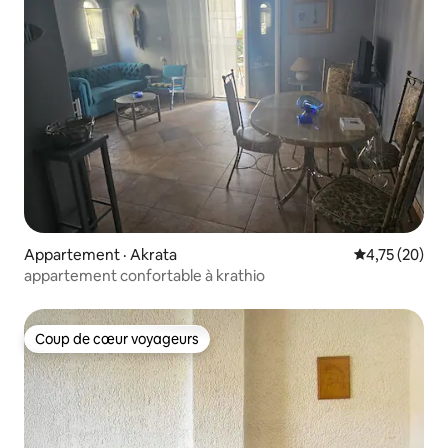
Appartement · Akrata
Note moyenne
4,75 (20)
appartement confortable à krathio
Coup de cœur voyageurs
Coup de cœur voyageurs