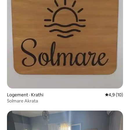
Logement · Krathi
Note moyenn
4,9 (10)
Solmare Akrata