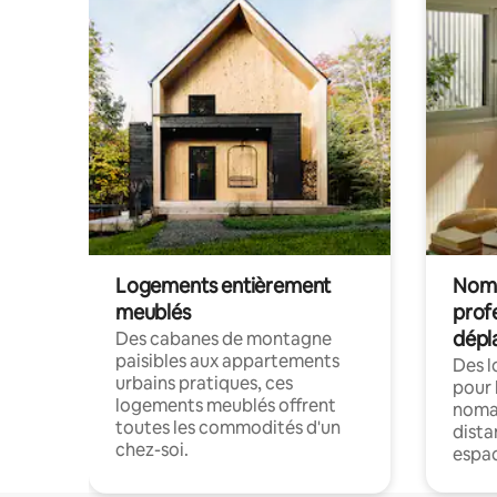
Logements entièrement
Noma
meublés
prof
dépl
Des cabanes de montagne
paisibles aux appartements
Des 
urbains pratiques, ces
pour 
logements meublés offrent
nomad
toutes les commodités d'un
dista
chez-soi.
espac