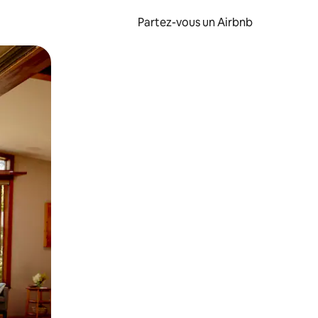
Partez-vous un Airbnb
et en les faisant glisser.