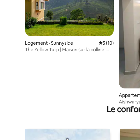
Logement · Sunnyside
Note moyenne de 5
5 (10)
The Yellow Tulip | Maison sur la colline,
Coonoor
Appartem
Aishwary
Le confor
intellige