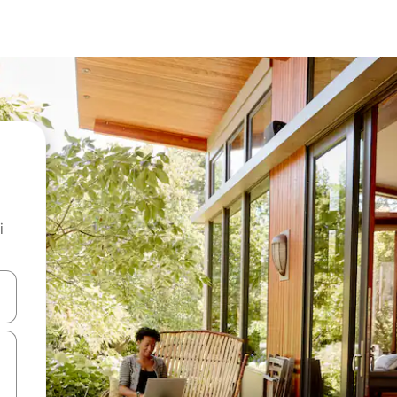
i
.
utilisant les flèches vers le haut et vers le bas, ou en appuyant dessus 