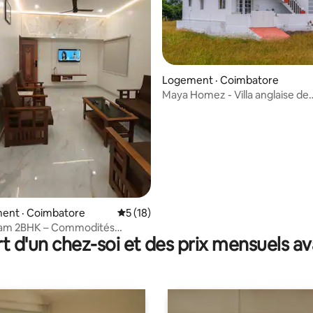
Logement · Coimbatore
Maya Homez - Villa anglaise de
 sur 5, 10 commentaires
5 chambres
ent · Coimbatore
Note moyenne de 5 sur 5, 18 commentai
5 (18)
am 2BHK – Commodités
t d'un chez-soi et des prix mensuels 
ntes et emplacement de choix