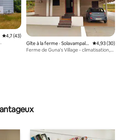
Note moyenne de 4,7 sur 5, 43 commentaires
4,7 (43)
Gîte à la ferme · Solavampala
Note moyenne de 4,93
4,93 (30)
yam
Ferme de Guna's Village - climatisation,
wifi, barbecue, nature
res
avantageux