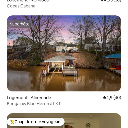
Copas Cabana
Superhôte
Superhôte
Logement · Albemarle
Note moyenn
4,9 (40)
Bungalow Blue Heron à LKT
Coup de cœur voyageurs
Coup de cœur voyageurs parmi les plus aimés