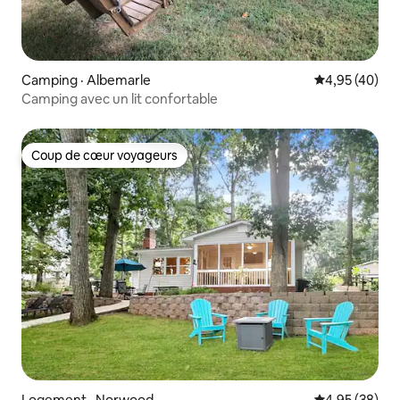
Camping · Albemarle
Note moyenne
4,95 (40)
Camping avec un lit confortable
Coup de cœur voyageurs
Coup de cœur voyageurs
Logement · Norwood
Note moyenne
4,95 (38)