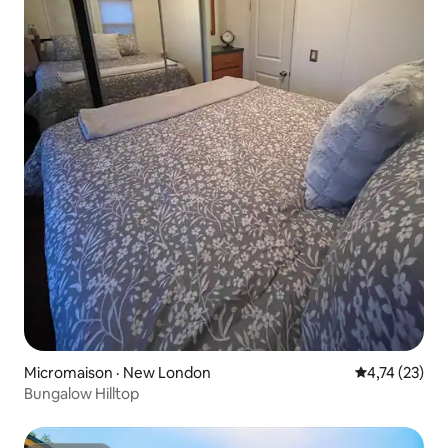
Micromaison · New London
Note moyenne
4,74 (23)
Bungalow Hilltop