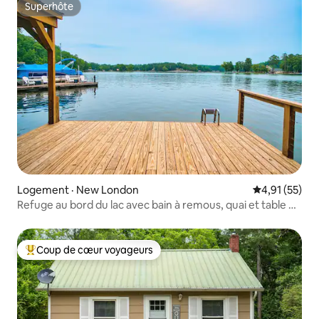
Superhôte
Superhôte
Logement · New London
Note moyenne
4,91 (55)
Refuge au bord du lac avec bain à remous, quai et table de
billard
Coup de cœur voyageurs
Coup de cœur voyageurs parmi les plus aimés