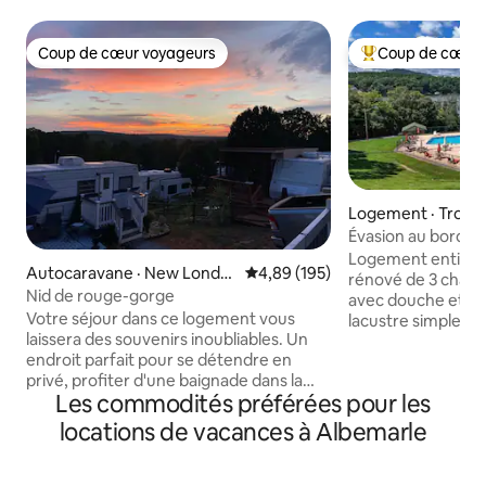
Coup de cœur voyageurs
Coup de cœur 
Coup de cœur voyageurs
Coup de cœur voy
Logement · Troy
Évasion au bord d'
Logement entière
Autocaravane · New Londo
Note moyenne de 4,89 sur 5, 1
4,89 (195)
rénové de 3 chambr
n
Nid de rouge-gorge
avec douche et ba
Votre séjour dans ce logement vous
lacustre simple da
laissera des souvenirs inoubliables. Un
Sous-sol avec tab
endroit parfait pour se détendre en
foot, coin lecture,
privé, profiter d'une baignade dans la
enfants et table de
Les commodités préférées pour les
piscine ou profiter des rayons du soleil à
magnifique terrass
la plage ! Situé dans le complexe hôtelier
sur le lac Tillery 
locations de vacances à Albemarle
Badin Shores. Le complexe hôtelier
Nouveau foyer ext
propose un parcours de golf miniature
disposition pendan
de 18 trous, une piscine, une plage de
pour faire griller