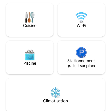
sable, une piste de voiture
simplement vous a
télécommandée pavée, des terrains de
Il y a une piscine 
basket-ball et de volley-ball, un terrain
terrasse pour adul
de fer à cheval, 3 aires de jeux, une jetée
et des chaises à b
de pêche, un étang de pêche rempli,
collations est auss
Cuisine
Wi-Fi
une rampe de mise à l'eau, une
promenade de 2 miles le long de la rive
du lac et un restaurant/bar et grill. Situé
dans la forêt nationale d'Uwharrie.
Stationnement
Piscine
gratuit sur place
Climatisation