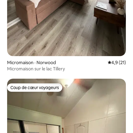
Micromaison · Norwood
Note moyenn
4,9 (21)
Micromaison sur le lac Tillery
Coup de cœur voyageurs
Coup de cœur voyageurs