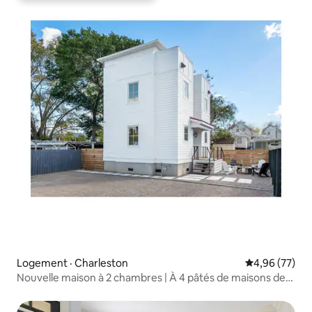
Logement · Charleston
Note moyenne
4,96 (77)
Nouvelle maison à 2 chambres | À 4 pâtés de maisons de
King St | MUSC | Véranda