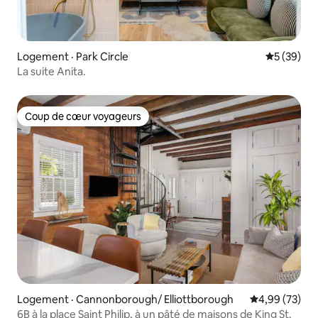
Logement · Park Circle
Note moye
5 (39)
La suite Anita.
Coup de cœur voyageurs
Coup de cœur voyageurs
Logement · Cannonborough/ Elliottborough
Note moyenne
4,99 (73)
6B à la place Saint Philip, à un pâté de maisons de King St.