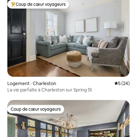
Coup de cœur voyageurs
Coup de cœur voyageurs parmi les plus aimés
Logement · Charleston
Note moye
5 (24)
La vie parfaite à Charleston sur Spring St
Coup de cœur voyageurs
Coup de cœur voyageurs