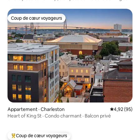
Coup de cœur voyageurs
Coup de cœur voyageurs
Appartement · Charleston
Note moyenne
4,92 (95)
Heart of King St · Condo charmant · Balcon privé
Coup de cœur voyageurs
Coup de cœur voyageurs parmi les plus aimés