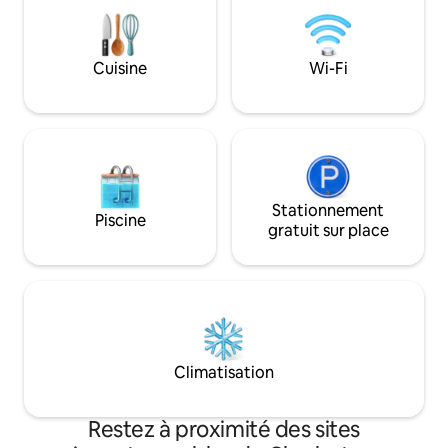
privée clôturée et d'un patio avec une
nombreux élément
douche extérieure et une baignoire à
idées créatives. C'est rapidement
pattes de lion! The James est idéal pour
devenu le Taj Garage. Nous
les voyageurs en solo, les couples, les
décidé que c'étai
Cuisine
Wi-Fi
familles, les personnes qui voyagent
de propriété que 
avec leur(s) chien(s), les personnes à
nous voyageons, al
mobilité réduite et les groupes d'amis.
décidé de la parta
#BNB-2023-02
Stationnement
Piscine
gratuit sur place
Climatisation
Restez à proximité des sites