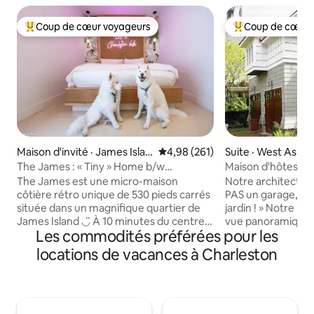
Coup de cœur voyageurs
Coup de cœur 
Coup de cœur voyageurs parmi les plus aimés
Coup de cœur voy
Maison d'invité · James Islan
Note moyenne de 4,98 sur 5, 2
4,98 (261)
Suite · West Ashle
d
The James : « Tiny » Home b/w
Maison d'hôtes Th
Downtown et Folly
The James est une micro-maison
Notre architecte a 
côtière rétro unique de 530 pieds carrés
PAS un garage, c'e
située dans un magnifique quartier de
jardin ! » Notre m
James Island ◡̈ À 10 minutes du centre-
vue panoramique s
Les commodités préférées pour les
ville de Charleston À 12 minutes de Folly
couvert de roses e
Beach À distance de marche des
marais et le ruis
locations de vacances à Charleston
restaurants The James peut accueillir
nous avons recons
jusqu'à 6 personnes et 2 chiens (PAS DE
années 1930, nous
FRAIS POUR LES ANIMAUX DE
le revêtement en p
COMPAGNIE) et dispose d'une cour
en pin. Mon mari a