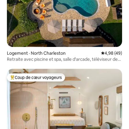
Logement · North Charleston
Note moyenne
4,98 (49)
Retraite avec piscine et spa, salle d'arcade, téléviseur de
85 po, près de l'aéroport
Coup de cœur voyageurs
Coup de cœur voyageurs parmi les plus aimés