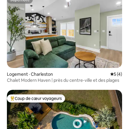
Superhôte
Logement · Charleston
Note moy
5 (4)
Chalet Modern Haven | près du centre-ville et des plages
Coup de cœur voyageurs
Coup de cœur voyageurs parmi les plus aimés