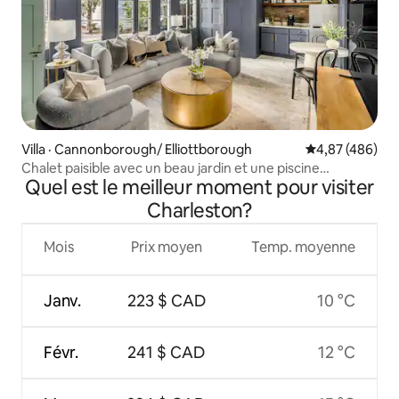
Villa · Cannonborough/ Elliottborough
Note moyenne 
4,87 (486)
Chalet paisible avec un beau jardin et une piscine
Quel est le meilleur moment pour visiter
chauffée
Charleston?
Mois
Prix moyen
Temp. moyenne
Janv.
223 $ CAD
10 °C
Févr.
241 $ CAD
12 °C