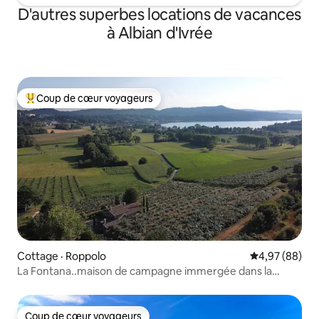
D'autres superbes locations de vacances
à Albian d'Ivrée
Coup de cœur voyageurs
Coup de cœur voyageurs parmi les plus aimés
Cottage · Roppolo
Note moyenne
4,97 (88)
La Fontana..maison de campagne immergée dans la
nature
Coup de cœur voyageurs