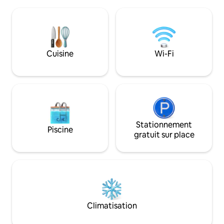
est ce qu'elle fait pour VOUS ! Au
supplémentaire qui
printemps et en été, PISCINE avec
besoin. La salle de
JACUZZI et CUISINE EXTÉRIEURE
d'une cabine de do
ÉQUIPÉE ! Par temps pluvieux et froid…
sèche-cheveux, d'a
détente, bulles, chaleur et cocooning
gratuits et de serviettes. Il 
dans notre spa et notre salle
stationnement pub
Cuisine
Wi-Fi
d'entraînement. Il s’agit d’une maison
mètres de l'établ
entièrement indépendante, entourée
de verdure, à l’usage EXCLUSIF de nos
clients.
Stationnement
Piscine
gratuit sur place
Climatisation