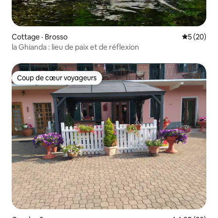
Cottage · Brosso
Note moye
5 (20)
la Ghianda : lieu de paix et de réflexion
Coup de cœur voyageurs
Coup de cœur voyageurs