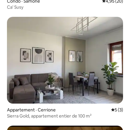
Condo · Samone
Note moyenne
4,95 (20)
Ca' Susy
Appartement · Cerrione
Note moy
5 (3)
Sierra Gold, appartement entier de 100 m²