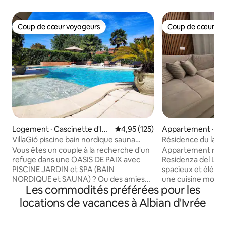
Coup de cœur voyageurs
Coup de cœur vo
Coup de cœur voyageurs
Coup de cœur vo
Logement · Cascinette d'Ivr
Note moyenne de 4,95 sur 5, 1
4,95 (125)
Appartement · Vi
ea
VillaGió piscine bain nordique sauna
Résidence du lac
usage exclusif
Vous êtes un couple à la recherche d'un
Appartement rénov
refuge dans une OASIS DE PAIX avec
Residenza del Lago
PISCINE JARDIN et SPA (BAIN
spacieux et élégan
NORDIQUE et SAUNA) ? Ou des amies
une cuisine mode
Les commodités préférées pour les
pour un WEEK-END différent ? Ou pour
équipée ainsi qu'
un ANNIVERSAIRE? Ou pour un
un canapé et une t
locations de vacances à Albian d'Ivrée
ANNIVERSAIRE? Ou pour un WEEK-END
nuit se compose 
CADEAU? Ou EN VOYAGE? VILLA GIO’
lit double et d'un l