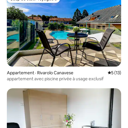
Coup de cœur voyageurs
Appartement · Rivarolo Canavese
Note moye
5 (13)
appartement avec piscine privée à usage exclusif