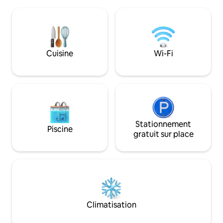
lumineux. Concept
musique et de notre studio de
environnement uni
yoga/danse. Facultatif (sous réserve de
wifi, idéal pour fa
disponibilité) : yoga, art et cours/ateliers
domicile. Jusqu'à 2 animaux de taille
de cuisine, ou massages relaxants.
moyenne sont acc
Transfert gratuit à Ezeiza pour les
supplémentaire pou
séjours de 2nuits et plus.
Cuisine
Wi-Fi
événements et les 
permises. Sécurité
24 h/24.
Stationnement
Piscine
gratuit sur place
Climatisation