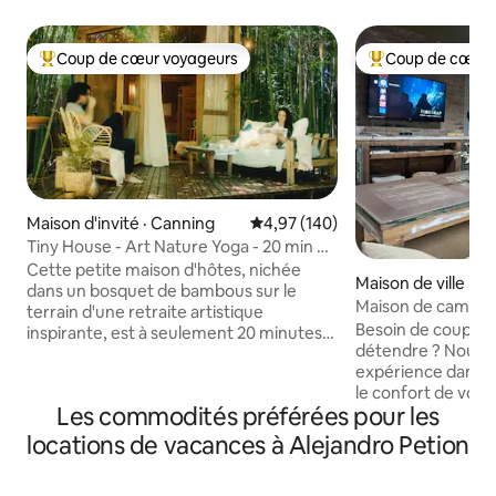
Coup de cœur voyageurs
Coup de cœur 
Coup de cœur voyageurs parmi les plus aimés
Coup de cœur voy
Maison d'invité · Canning
Note moyenne de 4,97 sur 5, 1
4,97 (140)
Tiny House - Art Nature Yoga - 20 min de
l'aéroport EZE
Cette petite maison d'hôtes, nichée
Maison de ville · L
dans un bosquet de bambous sur le
Maison de campag
terrain d'une retraite artistique
Besoin de couper l
inspirante, est à seulement 20 minutes
détendre ? Nous v
de l'aéroport international d'Ezeiza.
expérience dans l
Parfait pour une escale ou quelques
le confort de vot
nuits, il offre intimité, Wi-Fi, lit
Les commodités préférées pour les
une heure de la vi
confortable, terrasse de jardin, hamac.
également profite
Les voyageurs peuvent réserver du
locations de vacances à Alejandro Petion
CHECK OUT (vous p
temps pour profiter de notre
profitez de 2 jours) Spacieux 
studio/galerie d'art, de notre salle de