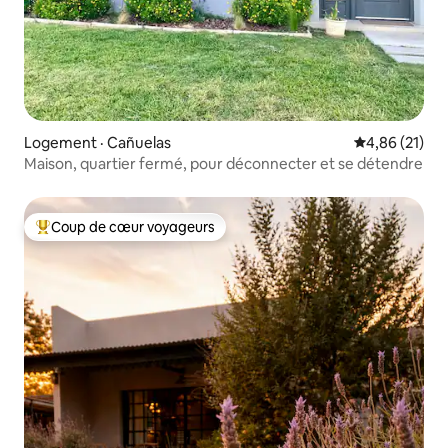
Logement · Cañuelas
Note moyenne
4,86 (21)
Maison, quartier fermé, pour déconnecter et se détendre
Coup de cœur voyageurs
Coup de cœur voyageurs parmi les plus aimés