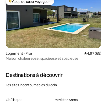
Coup de cœur voyageurs
Coup de cœur voyageurs parmi les plus aimés
Logement · Pilar
Note moyenne
4,97 (65)
Maison chaleureuse, spacieuse et spacieuse
Destinations à découvrir
Les sites incontournables du coin
Obélisque
Movistar Arena