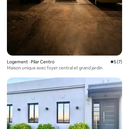
Logement · Pilar Centro
Note moy
5 (7)
Maison unique avec foyer central et grand jardin