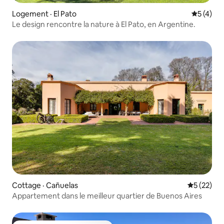
Logement · El Pato
Note moy
5 (4)
Le design rencontre la nature à El Pato, en Argentine.
Cottage · Cañuelas
Note moye
5 (22)
Appartement dans le meilleur quartier de Buenos Aires