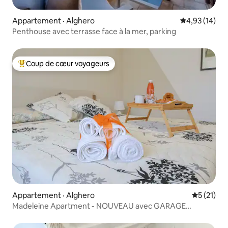
Appartement · Alghero
Note moyenne
4,93 (14)
Penthouse avec terrasse face à la mer, parking
Coup de cœur voyageurs
Coup de cœur voyageurs parmi les plus aimés
Appartement · Alghero
Note moye
5 (21)
Madeleine Apartment - NOUVEAU avec GARAGE
Auto/Moto