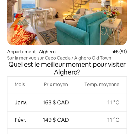
Appartement · Alghero
Note moye
5 (91)
Sur la mer vue sur Capo Caccia / Alghero Old Town
Quel est le meilleur moment pour visiter
Alghero?
Mois
Prix moyen
Temp. moyenne
Janv.
163 $ CAD
11 °C
Févr.
149 $ CAD
11 °C