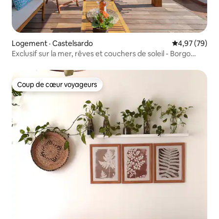
Logement · Castelsardo
Note moyenne
4,97 (79)
Exclusif sur la mer, rêves et couchers de soleil - Borgo
Antico
Coup de cœur voyageurs
Coup de cœur voyageurs