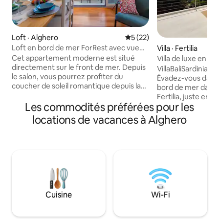
Loft · Alghero
Note moyenne de 5 sur 5, 
5 (22)
Loft en bord de mer ForRest avec vue
Villa · Fertilia
121
Cet appartement moderne est situé
Villa de luxe en bo
directement sur le front de mer. Depuis
Piscine sur le toit
VillaBaliSardinia : 
le salon, vous pourrez profiter du
Évadez-vous dans c
coucher de soleil romantique depuis la
bord de mer dans l
terrasse donnant sur la mer. La chambre
Fertilia, juste ent
dispose d'un lit confortable, d'une
Les commodités préférées pour les
d'Alghero et certa
fenêtre insonorisée et d'un volet pour
plages et attractio
locations de vacances à Alghero
un séjour relaxant. La cuisine
Bombarde, Porto C
entièrement équipée est idéale pour
Capo Caccia. Profit
cuisiner. Le bureau est un excellent
juste en face de la
endroit pour travailler. La vieille ville offre
baignade rafraîchi
de charmantes rues étroites, des
de sable la plus p
monuments historiques et des
quelques pas seul
restaurants. Le port et les plages sont à
vous en plongeant 
quelques minutes à pied, l'aéroport est à
terrasse avec vue s
Cuisine
Wi-Fi
10 km.