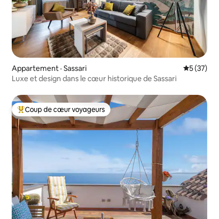
Appartement · Sassari
Note moye
5 (37)
Luxe et design dans le cœur historique de Sassari
Coup de cœur voyageurs
Coup de cœur voyageurs parmi les plus aimés