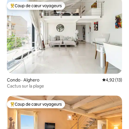
Coup de cœur voyageurs
Coup de cœur voyageurs parmi les plus aimés
Condo · Alghero
Note moyenne
4,92 (13)
Cactus sur la plage
Coup de cœur voyageurs
Coup de cœur voyageurs parmi les plus aimés