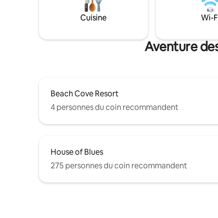
dépendent du nombre d'invités. Veuillez
granges pa
demander le nombre exact de
une attent
Cuisine
Wi-F
voyageurs. Locations à la semaine du
souffle. L
15 mai au 1er septembre. Pour toute
d'un cana
question ou demande d'aide concernant
directeme
Aventure des 
le calendrier de réservation, n'hésitez
Waccamaw 
pas à nous contacter.
Beach Cove Resort
4 personnes du coin recommandent
House of Blues
275 personnes du coin recommandent