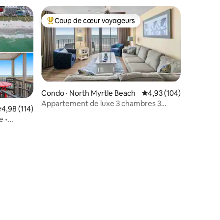
Coup de cœur voyageurs
les plus aimés
Coup de cœur voyageurs parmi les plus aimés
Condo · North Myrtle Beach
Note moyenne de 4,93 
4,93 (104)
Appartement de luxe 3 chambres 3
ote moyenne de 4,98 sur 5, 114 commentaires
4,98 (114)
res
chambres en bord de mer avec piscine
e •