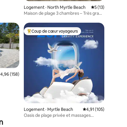
Logement · North Myrtle Beach
Note moyenne de 
5 (13)
Maison de plage 3 chambres – Très grand
lit + cour, animaux acceptés - véranda
Coup de cœur voyageurs
les plus aimés
Coup de cœur voyageurs parmi les plus aimés
ote moyenne de 4,96 sur 5, 158 commentaires
4,96 (158)
res
Logement · Myrtle Beach
Note moyenne de 4,91
4,91 (105)
Oasis de plage privée et massages
n
quotidiens gratuits !