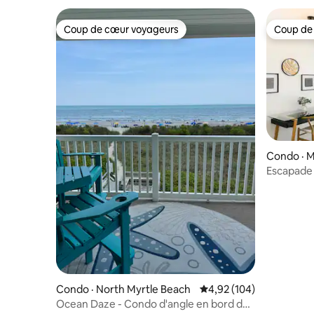
Coup de cœur voyageurs
Coup de
Coup de cœur voyageurs
Coup de
Condo · M
Escapade 
SeaWatch
Condo · North Myrtle Beach
Note moyenne de 4,92 
4,92 (104)
Ocean Daze - Condo d'angle en bord de