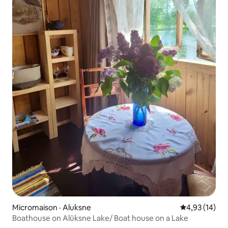
Micromaison · Aluksne
Note moyenne
4,93 (14)
Boathouse on Alūksne Lake/ Boat house on a Lake