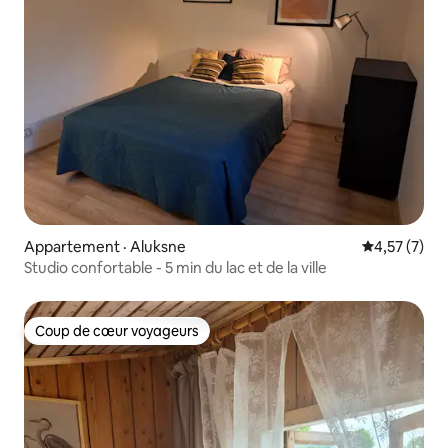
Appartement · Aluksne
Note moyenn
4,57 (7)
Studio confortable - 5 min du lac et de la ville
Coup de cœur voyageurs
Coup de cœur voyageurs