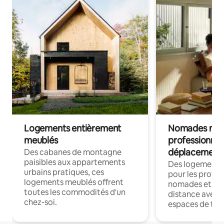
Logements entièrement
Nomades num
meublés
professionnel
déplacement
Des cabanes de montagne
paisibles aux appartements
Des logements
urbains pratiques, ces
pour les profes
logements meublés offrent
nomades et trav
toutes les commodités d'un
distance avec le
chez-soi.
espaces de trav