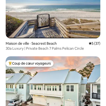
Maison de ville · Seacrest Beach
Note moye
5 (37)
30a Luxury | Private Beach 7 Palms Pelican Circle
Coup de cœur voyageurs
Coup de cœur voyageurs parmi les plus aimés