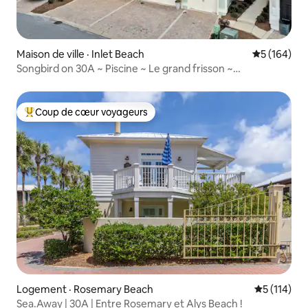
Maison de ville · Inlet Beach
Note moyen
5 (164)
Songbird on 30A ~ Piscine ~ Le grand frisson ~
Proéminence
Coup de cœur voyageurs
Coup de cœur voyageurs parmi les plus aimés
Logement · Rosemary Beach
Note moyen
5 (114)
Sea.Away | 30A | Entre Rosemary et Alys Beach !