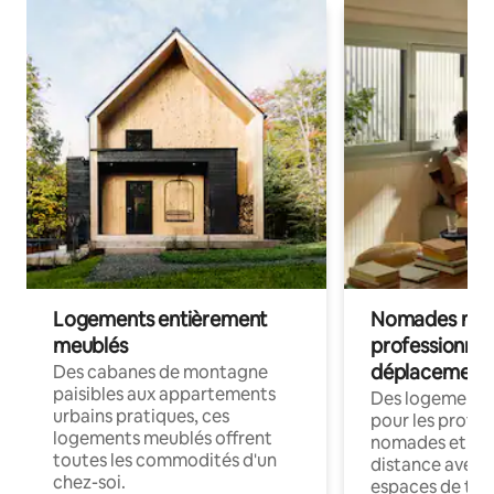
Logements entièrement
Nomades num
meublés
professionnel
déplacement
Des cabanes de montagne
paisibles aux appartements
Des logements
urbains pratiques, ces
pour les profes
logements meublés offrent
nomades et trav
toutes les commodités d'un
distance avec le
chez-soi.
espaces de trav