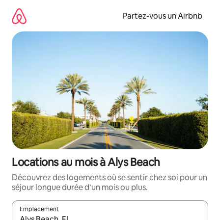
Aller
directement
Partez-vous un Airbnb
au
contenu
Locations au mois à Alys Beach
Découvrez des logements où se sentir chez soi pour un
séjour longue durée d’un mois ou plus.
Emplacement
Quand les résultats sont affichés, parcourez-les en utilisant les 