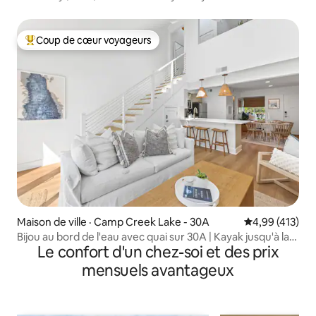
Coup de cœur voyageurs
Coup de cœur voyageurs parmi les plus aimés
Maison de ville · Camp Creek Lake - 30A
Note moyenne 
4,99 (413)
Bijou au bord de l'eau avec quai sur 30A | Kayak jusqu'à la
Le confort d'un chez-soi et des prix
plage !
mensuels avantageux