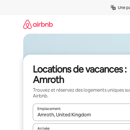
Aller
Une pa
directement
au
contenu
Locations de vacances :
Amroth
Trouvez et réservez des logements uniques su
Airbnb.
Emplacement
Quand les résultats sont affichés, parcourez-les en 
Arrivée