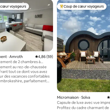
 cœur voyageurs
Coup de cœur voyageurs
 cœur voyageurs
Coup de cœur voyageurs parmi 
sur 5, 491 commentaires
ent · Amroth
Note moyenne de 4,86 sur 5, 59 commentai
4,86 (59)
tement de 2 chambres à
 de la plage avec parking
tement au rez-de-chaussée
ffrant tout ce dont vous avez
ur des vacances confortables
embrokeshire, parfaitement
minutes à pied de la plage
 des restaurants et des bars.
ouble avec télévision
Micromaison · Solva
N
eux lits avec télévision Salle
Capsule de luxe avec vue impr
 avec
l'océan
Profitez du cadre charmant de
 cuisine entièrement équipée