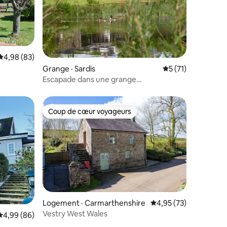
res
Note moyenne de 4,98 sur 5, 83 commentaires
4,98 (83)
Grange · Sardis
Note moyenne de 
5 (71)
Escapade dans une grange
réaménagée | Vue sur l’étang | Chiens
bienvenus
Coup de cœur voyageurs
les plus aimés
Coup de cœur voyageurs
Logement · Carmarthenshire
Note moyenne de 4,95
4,95 (73)
res
Vestry West Wales
Note moyenne de 4,99 sur 5, 86 commentaires
4,99 (86)