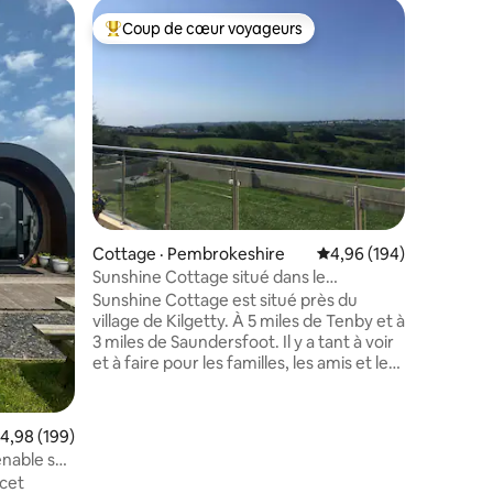
Cottage 
Coup de cœur voyageurs
Coup
les plus aimés
Coup de cœur voyageurs parmi les plus aimés
Coup de
Roslyn Hi
Un magni
restauré 
d'origine
surplombant la
dans ce c
seulement
accès fac
et au pub
commodité
res
Cottage · Pembrokeshire
Note moyenne de 4,96 
4,96 (194)
Farm, et 
Saundersfoo
Sunshine Cottage situé dans le
vous dans
magnifique Pembrokeshire
Sunshine Cottage est situé près du
cuisine e
village de Kilgetty. À 5 miles de Tenby et à
et le mag
3 miles de Saundersfoot. Il y a tant à voir
nuits fro
et à faire pour les familles, les amis et les
couples. Proche de plages magnifiques,
quelle que soit la météo. Le chalet
dispose de quatre chambres bien
ote moyenne de 4,98 sur 5, 199 commentaires
4,98 (199)
dimensionnées, d'un grand salon avec
enable sur
Sky TV et d'une grande salle à manger. La
 cet
cuisine possède tous les équipements