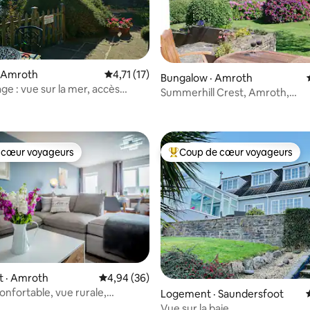
· Amroth
Note moyenne de 4,71 sur 5, 17 commentai
4,71 (17)
5 sur 5, 4 commentaires
Bungalow · Amroth
ge : vue sur la mer, accès
Summerhill Crest, Amroth,
a plage
Pembrokeshire
 cœur voyageurs
Coup de cœur voyageurs
 cœur voyageurs
Coup de cœur voyageurs parmi 
 · Amroth
Note moyenne de 4,94 sur 5, 36 commentai
4,94 (36)
onfortable, vue rurale,
Logement · Saundersfoot
s, près de la côte
Vue sur la baie