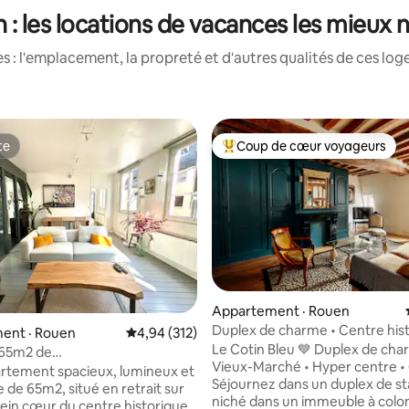
 : les locations de vacances les mieux 
 : l'emplacement, la propreté et d'autres qualités de ces log
te
Coup de cœur voyageurs
te
Coup de cœur voyageurs parmi 
sur 5, 564 commentaires
Appartement · Rouen
Duplex de charme • Centre hist
ent · Rouen
Note moyenne de 4,94 sur 5, 312 commentai
4,94 (312)
Piéton
Le Cotin Bleu 💙 Duplex de cha
 65m2 de
Vieux-Marché • Hyper centre • 
alme/Confort/Hypercentre
rtement spacieux, lumineux et
Séjournez dans un duplex de st
 de 65m2, situé en retrait sur
niché dans un immeuble à col
lein cœur du centre historique