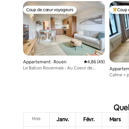
Coup de cœur voyageurs
Coup 
Coup de cœur voyageurs
Coup de 
Appartement · Rouen
Note moyenne de 4,86
4,86 (49)
Le Balcon Rouennais - Au Coeur de
Appartem
Rouen
Calme + p
Rouen
Quel
Mois
Janv.
Févr.
Mars