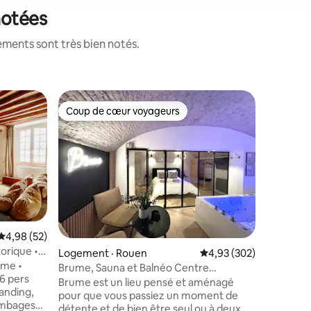
notées
ements sont très bien notés.
Logemen
Coup de cœur voyageurs
Coup
les plus aimés
Coup de cœur voyageurs
Coup de
Au bal de
Ce gîte 
bord de S
propriété
accueilli
100km de
Giverny, 
dépaysem
les pêche
Note moyenne de 4,98 sur 5, 52 commentaires
4,98 (52)
propose
orique •
res
Logement · Rouen
Note moyenne de 4,93 
4,93 (302)
décorées,
rme •
espace c
Brume, Sauna et Balnéo Centre
6 pers
terrasse 
Historique Rouen
Brume est un lieu pensé et aménagé
anding,
Deck en b
pour que vous passiez un moment de
ombages
détente et de bien être seul ou à deux.