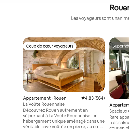
Rouen
Les voyageurs sont unanimes
Coup de cœur voyageurs
Superhô
Coup de cœur voyageurs
Superhô
Appartement · Rouen
Note moyenne de 4,83 
4,83 (564)
La Voûte Rouennaise
Appartem
Découvrez Rouen autrement en
Spacieux
séjournant à La Voûte Rouennaise, un
charme/C
Rare appa
hébergement unique aménagé dans une
très calme
véritable cave voûtée en pierre, au cœur
cour en p