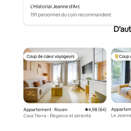
L'Historial Jeanne d'Arc
191 personnes du coin recommandent
D'au
Coup de cœur voyageurs
Coup 
Coup de cœur voyageurs
Coup de 
Appartem
Appartement · Rouen
Note moyenne de 4,98
4,98 (64)
Le Jeanne 
Casa Tierra - Élégance et sérénité
Vieux Ma