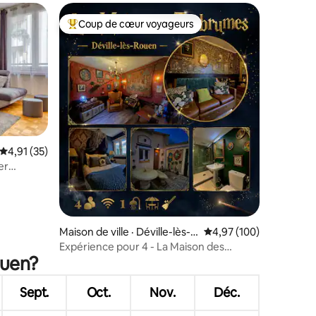
Coup de cœur voyageurs
Coup de cœur voyageurs parmi les plus aimés
Note moyenne de 4,91 sur 5, 35 commentaires
4,91 (35)
er
res
Maison de ville · Déville-lès-R
Note moyenne de 4,97 
4,97 (100)
ouen
Expérience pour 4 - La Maison des
ouen?
Embrumes -
Sept.
Oct.
Nov.
Déc.