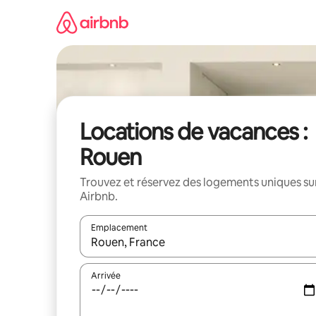
Aller
directement
au
contenu
Locations de vacances :
Rouen
Trouvez et réservez des logements uniques su
Airbnb.
Emplacement
Quand les résultats sont affichés, parcourez-les en 
Arrivée