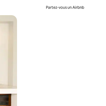
Partez-vous un Airbnb
et en les faisant glisser.