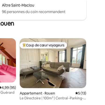
Aître Saint-Maclou
96 personnes du coin recommandent
Rouen
Coup de cœur voyageurs
les plus aimés
Coup de cœur voyageurs parmi les plus aimés
res
Note moyenne de 4,99 sur 5, 95 commentaires
4,99 (95)
e-Guérard
Appartement · Rouen
Note moyenne de 
5 (13)
Le Directoire | 100m² | Central -Parking-
Standing