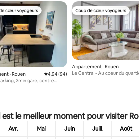
de cœur voyageurs
Coup de cœur voyageurs
cœur voyageurs parmi les plus aimés
Coup de cœur voyageurs
 sur 5, 49 commentaires
Appartement · Rouen
Le Central - Au coeur du quarti
ent · Rouen
Note moyenne de 4,94 sur 5, 94 commentai
4,94 (94)
historique
arking, 2min gare, centre
 est le meilleur moment pour visiter R
Avr.
Mai
Juin
Juill.
Août