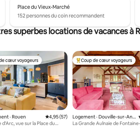
Place du Vieux-Marché
152 personnes du coin recommandent
tres superbes locations de vacances à 
de cœur voyageurs
Coup de cœur voyageurs
cœur voyageurs parmi les plus aimés
Coup de cœur voyageurs parmi 
ent · Rouen
Note moyenne de 4,95 sur 5, 57 commentai
4,95 (57)
Logement · Douville-sur-And
 sur 5, 64 commentaires
elle
d'Arc, vue sur la Place du
La Grande Aulnaie de Fontain
rché