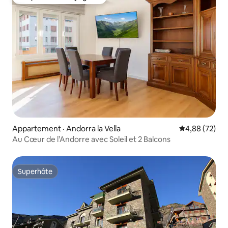
Coup de cœur voyageurs
Appartement · Andorra la Vella
Note moyenne
4,88 (72)
Au Cœur de l’Andorre avec Soleil et 2 Balcons
Superhôte
Superhôte