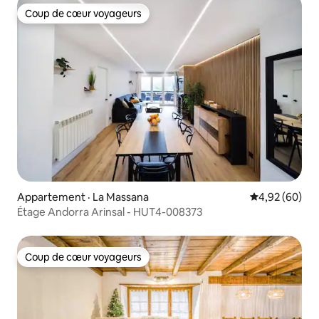
Coup de cœur voyageurs
Coup de cœur voyageurs
Appartement · La Massana
Note moyenne
4,92 (60)
Étage Andorra Arinsal - HUT4-008373
Coup de cœur voyageurs
Coup de cœur voyageurs