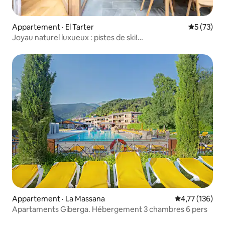
Appartement · El Tarter
Note moye
5 (73)
Joyau naturel luxueux : pistes de ski!
~Gym~Sauna~Piscine
Appartement · La Massana
Note moyenne 
4,77 (136)
Apartaments Giberga. Hébergement 3 chambres 6 pers