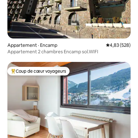
Appartement · Encamp
Note moyenne 
4,83 (528)
Appartement 2 chambres Encamp sol.WIFI
Coup de cœur voyageurs
Coup de cœur voyageurs parmi les plus aimés