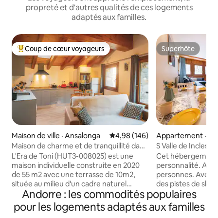
propreté et d'autres qualités de ces logements
adaptés aux familles.
Coup de cœur voyageurs
Superhôte
Coup de cœur voyageurs parmi les plus aimés
Superhôte
Maison de ville · Ansalonga
Note moyenne de 4,98 sur 5, 1
4,98 (146)
Appartement · So
Maison de charme et de tranquillité dans
S Valle de Incles-G
un cadre idyllique
GRATUIT
L'Era de Toni (HUT3-008025) est une
Cet hébergement 
maison individuelle construite en 2020
personnalité. App
de 55 m2 avec une terrasse de 10m2,
personnes. Avec te
située au milieu d'un cadre naturel
des pistes de ski. P
Andorre : les commodités populaires
idyllique, au bord de la rivière Valira del
a tous les élément
Nord et de l'emblématique route du fer
confortable et accu
pour les logements adaptés aux familles
qui fera de votre séjour une expérience
chambres. L'une d'