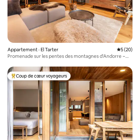
Appartement · El Tarter
Note moye
5 (20)
Promenade sur les pentes des montagnes d'Andorre ~
Piscine ~ Sauna ~ Salle de sport
Coup de cœur voyageurs
Coup de cœur voyageurs parmi les plus aimés