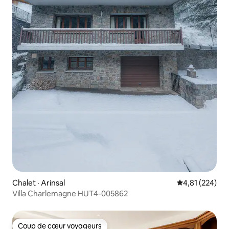
Chalet · Arinsal
Note moyenne 
4,81 (224)
Villa Charlemagne HUT4-005862
Coup de cœur voyageurs