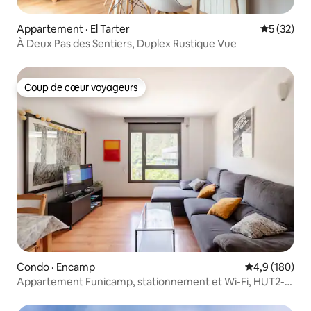
Appartement · El Tarter
Note moye
5 (32)
À Deux Pas des Sentiers, Duplex Rustique Vue
Coup de cœur voyageurs
Coup de cœur voyageurs
Condo · Encamp
Note moyenne
4,9 (180)
Appartement Funicamp, stationnement et Wi-Fi, HUT2-
006045