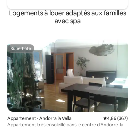
Logements à louer adaptés aux familles
avec spa
Superhôte
Superhôte
Appartement · Andorra la Vella
Note moyenne 
4,86 (367)
Appartement très ensoleillé dans le centre d'Andorre-la-
Vieille