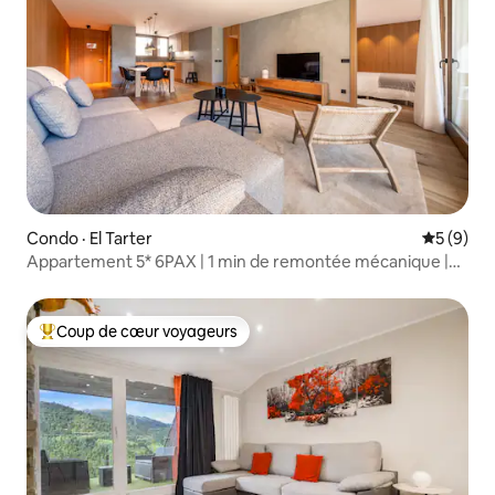
Condo · El Tarter
Note moy
5 (9)
Appartement 5* 6PAX | 1 min de remontée mécanique |
Piscine et sauna
Coup de cœur voyageurs
Coup de cœur voyageurs parmi les plus aimés