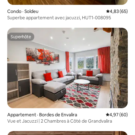
Condo · Soldeu
Note moyenne
4,83 (65)
Superbe appartement avec jacuzzi, HUT1-008095
Superhôte
Superhôte
Appartement · Bordes de Envalira
Note moyenne
4,97 (60)
Vue et Jacuzzi | 2 Chambres à Côté de Grandvalira