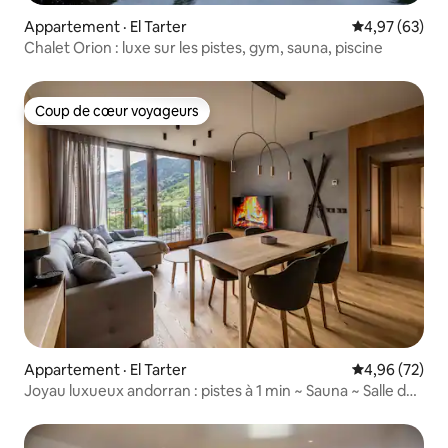
Appartement · El Tarter
Note moyenne
4,97 (63)
Chalet Orion : luxe sur les pistes, gym, sauna, piscine
Coup de cœur voyageurs
Coup de cœur voyageurs
Appartement · El Tarter
Note moyenne
4,96 (72)
Joyau luxueux andorran : pistes à 1 min ~ Sauna ~ Salle de
sport ~ Piscine