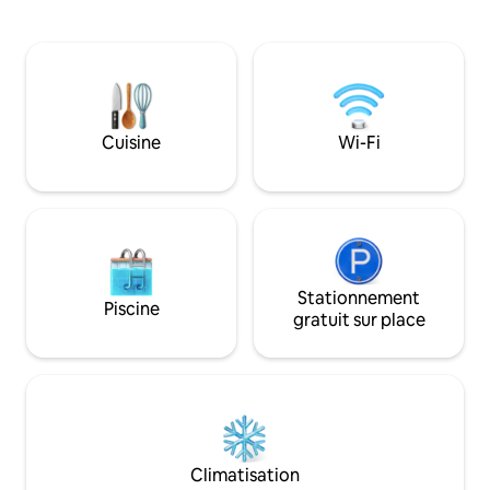
parfaite pour se détendre et se
le télétravail. Cuis
déconnecter. Cependant, son
salon et terrasse 
emplacement est idéal pour la pratique
principale. Télévi
du cyclisme, de la randonnée, du golf et
différentes plate
surtout du ski, Arcalís est à seulement 15
divertissement. V
min, la télécabine de Pal à 5 min et le
comme dans une c
Funicamp (Granvalira) à 15 min.
la nature et la neig
Cuisine
Wi-Fi
Stationnement
Piscine
gratuit sur place
Climatisation