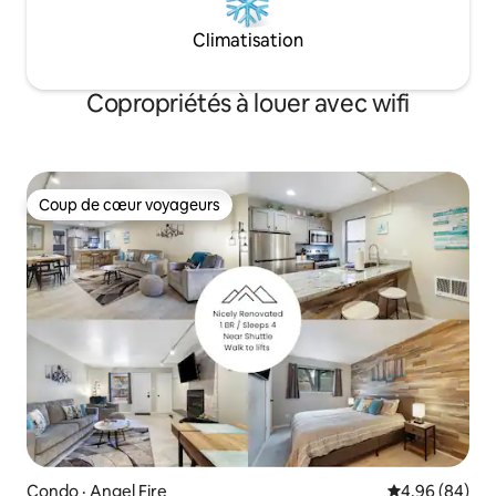
Climatisation
Copropriétés à louer avec wifi
Coup de cœur voyageurs
Coup de cœur voyageurs
Condo · Angel Fire
Note moyenne
4,96 (84)