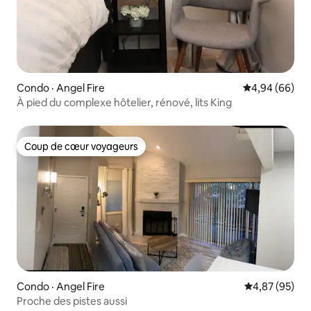
Condo · Angel Fire
Note moyenne
4,94 (66)
À pied du complexe hôtelier, rénové, lits King
Coup de cœur voyageurs
Coup de cœur voyageurs
Condo · Angel Fire
Note moyenne
4,87 (95)
Proche des pistes aussi