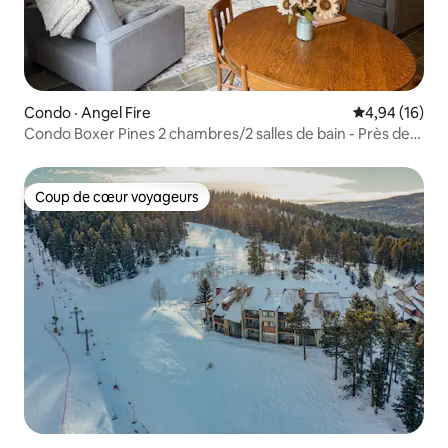
Condo · Angel Fire
Note moyenne
4,94 (16)
Condo Boxer Pines 2 chambres/2 salles de bain - Près des
remontées mécaniques
Coup de cœur voyageurs
Coup de cœur voyageurs