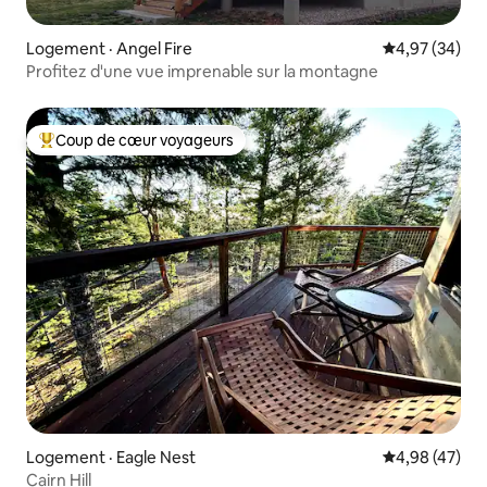
Logement · Angel Fire
Note moyenne
4,97 (34)
Profitez d'une vue imprenable sur la montagne
Coup de cœur voyageurs
Coup de cœur voyageurs parmi les plus aimés
Logement · Eagle Nest
Note moyenne
4,98 (47)
Cairn Hill