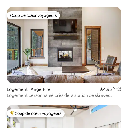
Coup de cœur voyageurs
Coup de cœur voyageurs
Logement · Angel Fire
Note moyenne 
4,95 (112)
Logement personnalisé près de la station de ski avec
jacuzzi
Coup de cœur voyageurs
Coup de cœur voyageurs parmi les plus aimés