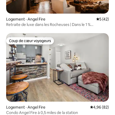
Logement · Angel Fire
Note moye
5 (42)
Retraite de luxe dans les Rocheuses | Dans le 1 %
supérieur | Escapade estivale rafraîchissante
Coup de cœur voyageurs
Coup de cœur voyageurs
Logement · Angel Fire
Note moyenne
4,96 (82)
Condo Angel Fire à 0,5 miles de la station