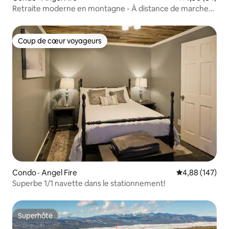
Retraite moderne en montagne - À distance de marche
des remontées mécaniques !
Coup de cœur voyageurs
Coup de cœur voyageurs
Condo · Angel Fire
Note moyenne 
4,88 (147)
Superbe 1/1 navette dans le stationnement!
Superhôte
Superhôte