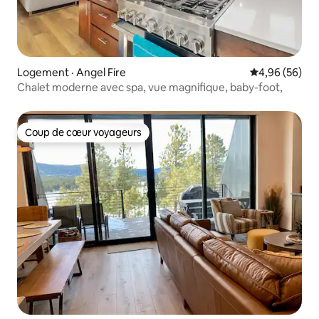
Logement · Angel Fire
Note moyenne
4,96 (56)
Chalet moderne avec spa, vue magnifique, baby-foot,
Coup de cœur voyageurs
Coup de cœur voyageurs