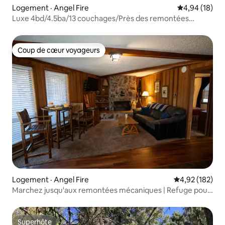
Logement · Angel Fire
Note moyenne
4,94 (18)
Luxe 4bd/4.5ba/13 couchages/Près des remontées
mécaniques/Sauna
Coup de cœur voyageurs
Coup de cœur voyageurs
Logement · Angel Fire
Note moyenne 
4,92 (182)
Marchez jusqu'aux remontées mécaniques | Refuge pour
le ski, le vélo et la randonnée
Superhôte