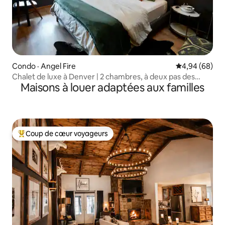
Condo · Angel Fire
Note moyenne
4,94 (68)
Chalet de luxe à Denver | 2 chambres, à deux pas des
Maisons à louer adaptées aux familles
pistes et des restaurants
Coup de cœur voyageurs
Coup de cœur voyageurs parmi les plus aimés