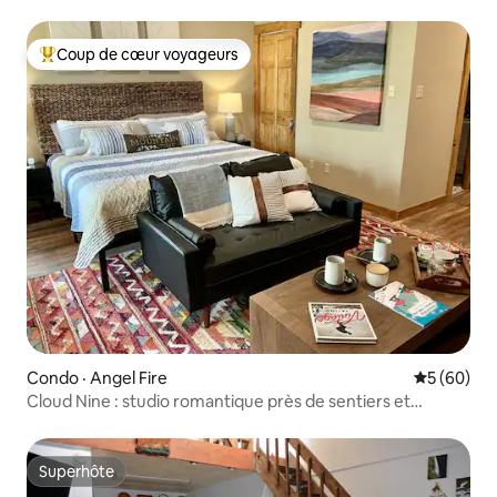
Coup de cœur voyageurs
Coup de cœur voyageurs parmi les plus aimés
Condo · Angel Fire
Note moye
5 (60)
Cloud Nine : studio romantique près de sentiers et
ascenseur
Superhôte
Superhôte