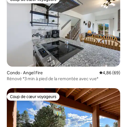
Coup de cœur voyageurs
Condo · Angel Fire
Note moyenne
4,86 (69)
Rénové *3 min à pied de la remontée avec vue*
Coup de cœur voyageurs
Coup de cœur voyageurs