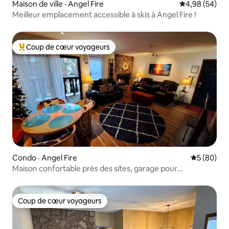
Maison de ville · Angel Fire
Note moyenne
4,98 (54)
Meilleur emplacement accessible à skis à Angel Fire !
Coup de cœur voyageurs
Coup de cœur voyageurs parmi les plus aimés
Condo · Angel Fire
Note moye
5 (80)
Maison confortable près des sites, garage pour
l'équipement
Coup de cœur voyageurs
Coup de cœur voyageurs