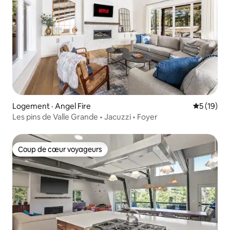
Logement · Angel Fire
Note moye
5 (19)
Les pins de Valle Grande • Jacuzzi • Foyer
Coup de cœur voyageurs
Coup de cœur voyageurs