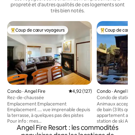
propreté et d'autres qualités de ces logements sont
très bien notés.
Coup de cœur voyageurs
Coup de cœur 
Coup de cœur voyageurs parmi les plus aimés
Coup de cœur voy
Condo · Angel Fire
Note moyenne de 4,92 sur 5, 1
4,92 (127)
Condo · Angel Fir
Rez-de-chaussée
Condo de station 
animaux de compa
Emplacement Emplacement
Animaux acceptés,
Emplacement …. vue imprenable depuis
de bain (3 lits quee
la terrasse, à quelques pas des pistes
appartement au 1er
Pour info : mes
station de ski Ange
Angel Fire Resort : les commodités
voyageurs/commentaires m'ont dit que
marche des remo
mon lit est trop haut. Je ne sais pas ce
des magasins de l