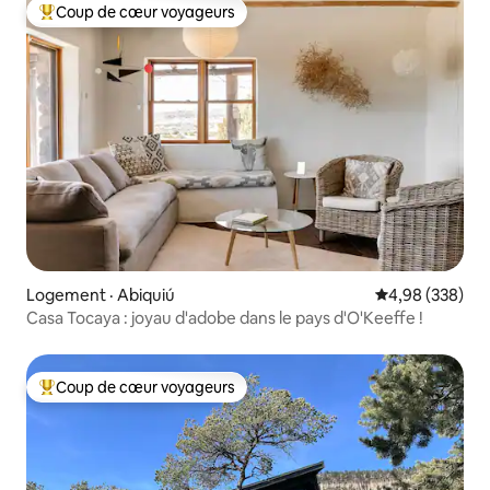
Coup de cœur voyageurs
Coup de cœur voyageurs parmi les plus aimés
Logement · Abiquiú
Note moyenne 
4,98 (338)
Casa Tocaya : joyau d'adobe dans le pays d'O'Keeffe !
Coup de cœur voyageurs
Coup de cœur voyageurs parmi les plus aimés