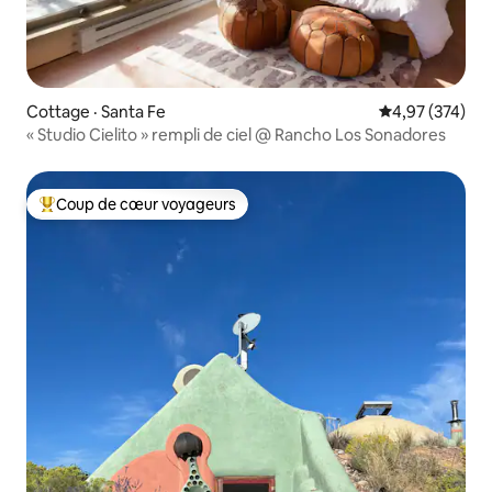
Cottage · Santa Fe
Note moyenne 
4,97 (374)
« Studio Cielito » rempli de ciel @ Rancho Los Sonadores
Coup de cœur voyageurs
Coup de cœur voyageurs parmi les plus aimés