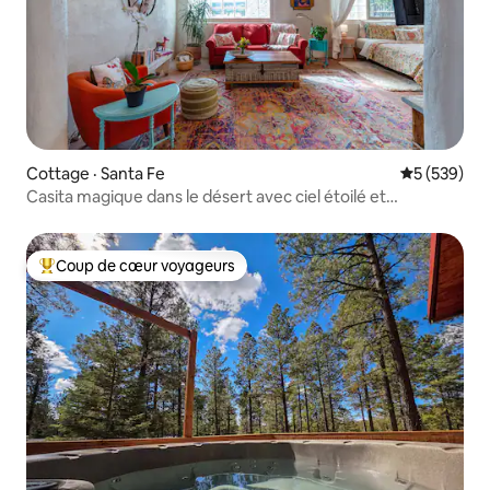
Cottage · Santa Fe
Note moyen
5 (539)
Casita magique dans le désert avec ciel étoilé et
randonnées !
Coup de cœur voyageurs
Coup de cœur voyageurs parmi les plus aimés