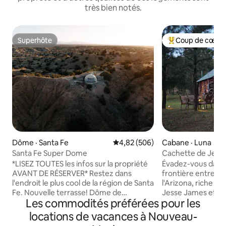
très bien notés.
Superhôte
Coup de cœur 
Superhôte
Coup de cœur voy
Dôme · Santa Fe
Note moyenne de 4,82 sur 5, 5
4,82 (506)
Cabane · Luna
Santa Fe Super Dome
Cachette de Jess
chasseurs de pier
*LISEZ TOUTES les infos sur la propriété
Évadez-vous dans 
AVANT DE RÉSERVER* Restez dans
frontière entre l
l'endroit le plus cool de la région de Santa
l'Arizona, riche en
Fe. Nouvelle terrasse! Dôme de
Jesse James et sa
Les commodités préférées pour les
glamping sur 8 acres privés au milieu de
ici à la fin des an
canyons anciens, juste au sud de Santa
(Double J) existe 
locations de vacances à Nouveau-
Fe sur l'autoroute 14. Profitez d'une vue
c'est notre marque. Vous se