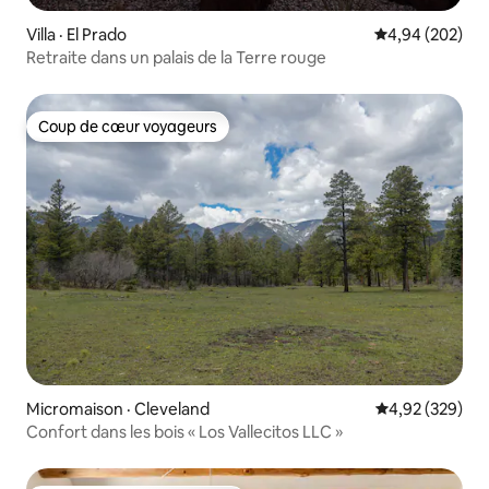
Villa · El Prado
Note moyenne 
4,94 (202)
Retraite dans un palais de la Terre rouge
Coup de cœur voyageurs
Coup de cœur voyageurs
Micromaison · Cleveland
Note moyenne 
4,92 (329)
Confort dans les bois « Los Vallecitos LLC »