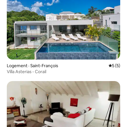
Logement · Saint-François
Note moy
5 (5)
Villa Asterias - Corail