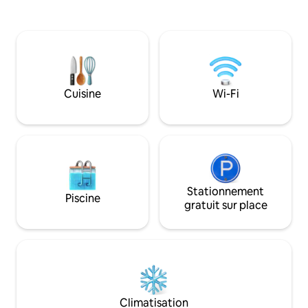
la vue exceptionnel
personnes. à 10 min à pied du bourg de
depuis la terrasse
Sainte-Anne et donc de l’une des plus
dans un secteur c
belles plages de la Guadeloupe avec une
deux pas de toute
mer claire et calme totalement adaptée
des plus belles p
au plaisir des jeunes enfants comme des
plus grands.
Cuisine
Wi-Fi
Stationnement
Piscine
gratuit sur place
Climatisation