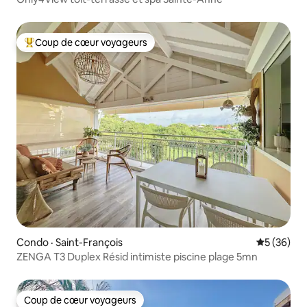
Coup de cœur voyageurs
Coup de cœur voyageurs parmi les plus aimés
Condo · Saint-François
Note moye
5 (36)
ZENGA T3 Duplex Résid intimiste piscine plage 5mn
Coup de cœur voyageurs
Coup de cœur voyageurs