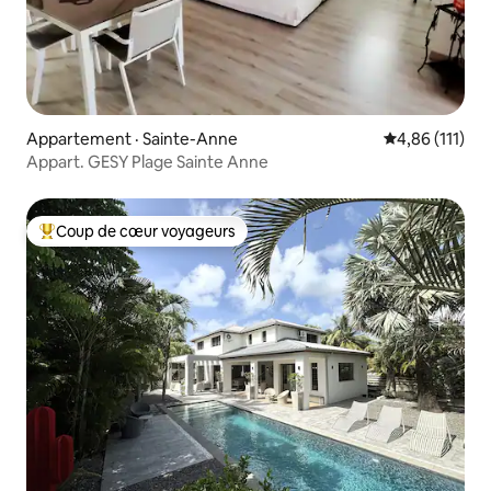
Appartement · Sainte-Anne
Note moyenne 
4,86 (111)
Appart. GESY Plage Sainte Anne
Coup de cœur voyageurs
Coup de cœur voyageurs parmi les plus aimés