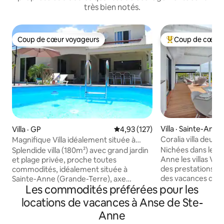
très bien notés.
Coup de cœur voyageurs
Coup de cœur 
Coup de cœur voyageurs
Coup de cœur voy
Villa · Sainte-Anne
Villa · GP
Note moyenne de 4,93 sur 5, 1
4,93 (127)
Coralia villa deux
Magnifique Villa idéalement située à
piscine
Sainte-Anne
Nichées dans les 
Splendide villa (180m²) avec grand jardin
Anne les villas Vis
et plage privée, proche toutes
des prestations 
commodités, idéalement située à
des vacances de rêv
Sainte-Anne (Grande-Terre), axe
Les commodités préférées pour les
composée de deu
convergent d’activités nautiques et
salles d'eau privati
touristiques (marché, village artisanal,
locations de vacances à Anse de Ste-
américaine ouvert
gare maritime, Kytesurf). Parfaite pour
Anne
piscine privée. Vo
séjour familial ou entre amis, 8-10