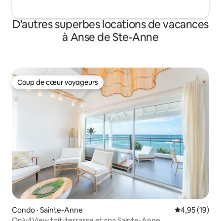
D'autres superbes locations de vacances
à Anse de Ste-Anne
Coup de cœur voyageurs
Coup de cœur voyageurs
Condo · Sainte-Anne
Note moyenne
4,95 (19)
Only4View toit-terrasse et spa Sainte-Anne