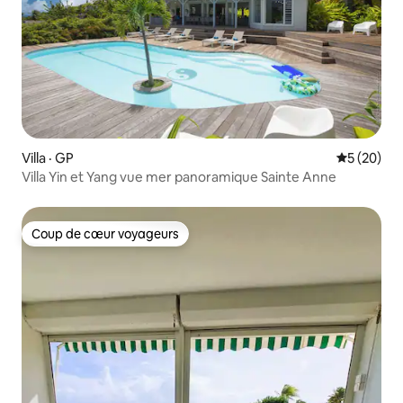
Villa · GP
Note moye
5 (20)
Villa Yin et Yang vue mer panoramique Sainte Anne
Coup de cœur voyageurs
Coup de cœur voyageurs