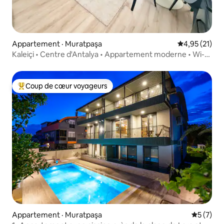
Appartement · Muratpaşa
Note moyenne
4,95 (21)
Kaleiçi • Centre d'Antalya • Appartement moderne • Wi-Fi
rapide
Coup de cœur voyageurs
Coup de cœur voyageurs parmi les plus aimés
Appartement · Muratpaşa
Note moy
5 (7)