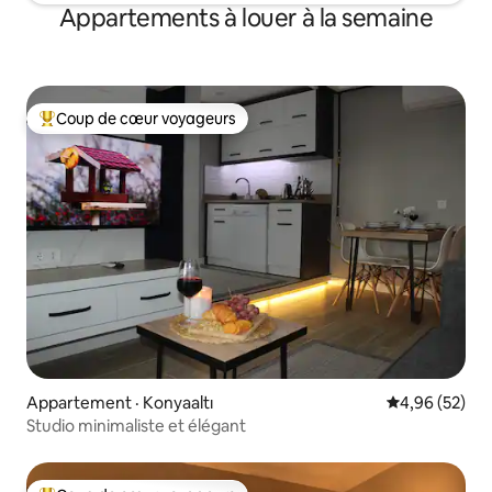
Appartements à louer à la semaine
Coup de cœur voyageurs
Coup de cœur voyageurs parmi les plus aimés
Appartement · Konyaaltı
Note moyenne
4,96 (52)
Studio minimaliste et élégant