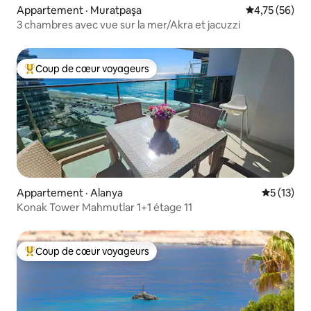
Appartement · Muratpaşa
Note moyenne
4,75 (56)
3 chambres avec vue sur la mer/Akra et jacuzzi
Coup de cœur voyageurs
Coup de cœur voyageurs parmi les plus aimés
Appartement · Alanya
Note moye
5 (13)
Konak Tower Mahmutlar 1+1 étage 11
Coup de cœur voyageurs
Coup de cœur voyageurs parmi les plus aimés