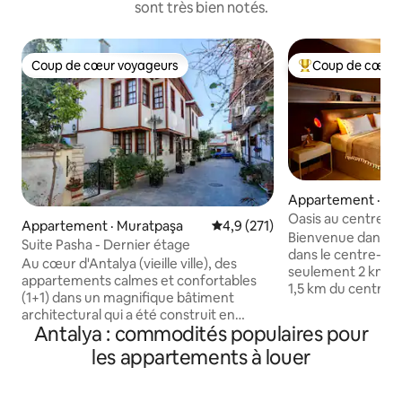
sont très bien notés.
Coup de cœur voyageurs
Coup de cœur 
Coup de cœur voyageurs
Coup de cœur voy
Appartement · An
Oasis au centre-vil
Appartement · Muratpaşa
Note moyenne de 4,9 sur 5, 2
4,9 (271)
Bienvenue dans no
Suite Pasha - Dernier étage
dans le centre-vill
Au cœur d'Antalya (vieille ville), des
seulement 2 km du
appartements calmes et confortables
1,5 km du centre 
(1+1) dans un magnifique bâtiment
Markantalya, Notre appartement de
architectural qui a été construit en
3 chambres offre 
Antalya : commodités populaires pour
respectant l'esprit de la vieille ville. Il
style et de commo
convient aux familles et aux couples.
les appartements à louer
facile à la vie anim
Nouveaux meubles modernes et
le centre commerc
climatisation dans toutes les chambres.
seulement 2,5 km
Des tonnes de bars, de restaurants, de