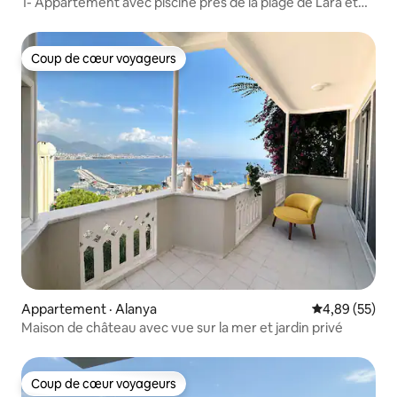
1- Appartement avec piscine près de la plage de Lara et
de l'aéroport
Coup de cœur voyageurs
Coup de cœur voyageurs
Appartement · Alanya
Note moyenne
4,89 (55)
Maison de château avec vue sur la mer et jardin privé
Coup de cœur voyageurs
Coup de cœur voyageurs