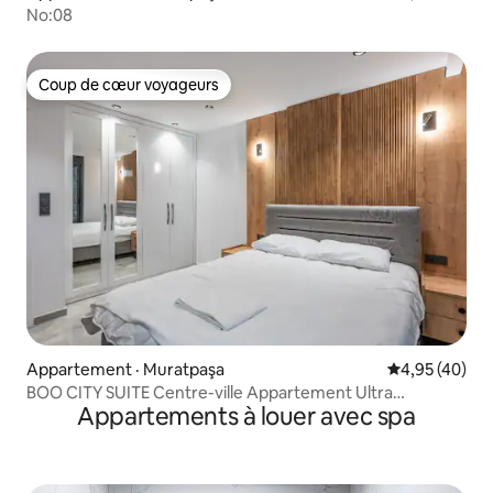
No:08
Coup de cœur voyageurs
Coup de cœur voyageurs
Appartement · Muratpaşa
Note moyenne
4,95 (40)
BOO CITY SUITE Centre-ville Appartement Ultra
Appartements à louer avec spa
Luxueux-5