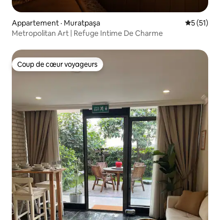
Appartement · Muratpaşa
Note moye
5 (51)
Metropolitan Art | Refuge Intime De Charme
Coup de cœur voyageurs
Coup de cœur voyageurs