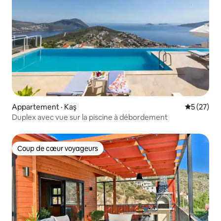
Appartement · Kaş
Note moye
5 (27)
Duplex avec vue sur la piscine à débordement
Coup de cœur voyageurs
Coup de cœur voyageurs