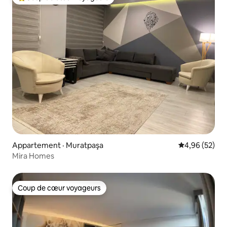
Coup de cœur voyageurs parmi les plus aimés
Appartement · Muratpaşa
Note moyenne
4,96 (52)
Mira Homes
Coup de cœur voyageurs
Coup de cœur voyageurs