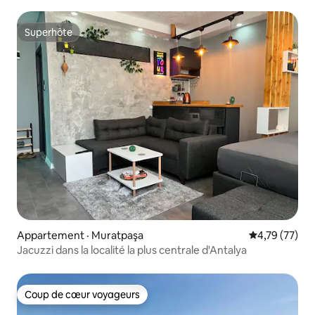
Superhôte
Superhôte
Appartement · Muratpaşa
Note moyenne
4,79 (77)
Jacuzzi dans la localité la plus centrale d'Antalya
Coup de cœur voyageurs
Coup de cœur voyageurs