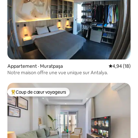
Appartement · Muratpaşa
Note moyenne
4,94 (18)
Notre maison offre une vue unique sur Antalya.
Coup de cœur voyageurs
Coup de cœur voyageurs parmi les plus aimés