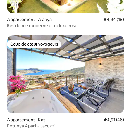
Appartement · Alanya
Note moyenne
4,94 (18)
Résidence moderne ultra luxueuse
Coup de cœur voyageurs
Coup de cœur voyageurs
Appartement · Kaş
Note moyenne
4,91 (46)
Petunya Apart - Jacuzzi