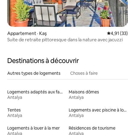
Appartement · Kaş
Note moyenne
4,91 (33)
Suite de retraite pittoresque dans la nature avec jacuzzi
Destinations à découvrir
Autres types de logements
Choses à faire
Logements adaptés aux familles à louer
Maisons dômes
Antalya
Antalya
Tentes
Logements avec piscine à louer
Antalya
Antalya
Logements à louer à la mer
Résidences de tourisme
Antalya
Antalya