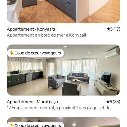
Appartement · Konyaaltı
Note moye
5 (17)
Appartement en bord de mer à Konyaaltı
Coup de cœur voyageurs
Coup de cœur voyageurs parmi les plus aimés
Appartement · Muratpaşa
Note moye
5 (35)
12 Emplacement central, à proximité des plages et de
partout
Coup de cœur voyageurs