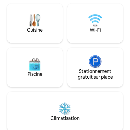
est idéal pour un s
plages et de marchés autour. Le canapé
Explorez la ville,
dans le salon peut être converti en lit
notre espace de vi
double. PAS DE PARTAGE,
réservez dès mai
L'APPARTEMENT SERA ENTIÈREMENT À
expérience confor
VOUS. INTERDICTION DE FUMER ! PS.
cœur d'Antalya !
Cuisine
Wi-Fi
CET APPARTEMENT EST SITUÉ AU 2e
ÉTAGE Le linge est de 400 TL par forfait.
Stationnement
Piscine
gratuit sur place
Climatisation