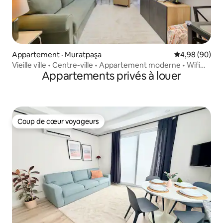
Appartement · Muratpaşa
Note moyenne
4,98 (90)
Vieille ville • Centre-ville • Appartement moderne • Wifi
Appartements privés à louer
rapide
Coup de cœur voyageurs
Coup de cœur voyageurs