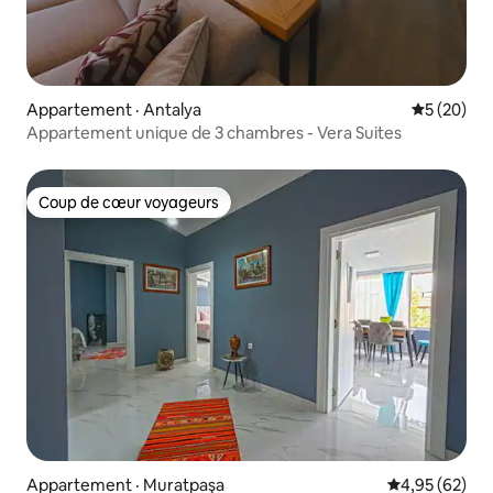
Appartement · Antalya
Note moye
5 (20)
Appartement unique de 3 chambres - Vera Suites
Coup de cœur voyageurs
Coup de cœur voyageurs
Appartement · Muratpaşa
Note moyenne
4,95 (62)