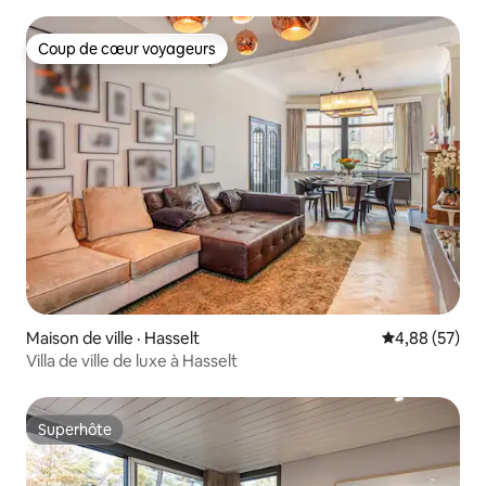
Coup de cœur voyageurs
Coup de cœur voyageurs
Maison de ville · Hasselt
Note moyenne
4,88 (57)
Villa de ville de luxe à Hasselt
Superhôte
Superhôte