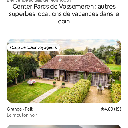
Bienvenue au B&B de Molshoop !
Center Parcs de Vossemeren : autres
superbes locations de vacances dans le
coin
Coup de cœur voyageurs
Coup de cœur voyageurs
Grange · Pelt
Note moyenne
4,89 (19)
Le mouton noir