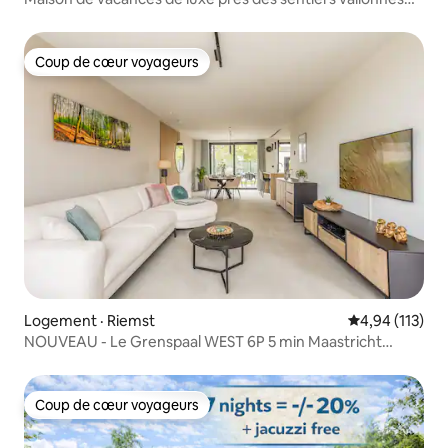
du sud du Limbourg
Coup de cœur voyageurs
Coup de cœur voyageurs
Logement · Riemst
Note moyenne 
4,94 (113)
NOUVEAU - Le Grenspaal WEST 6P 5 min Maastricht
SAUNA
Coup de cœur voyageurs
Coup de cœur voyageurs