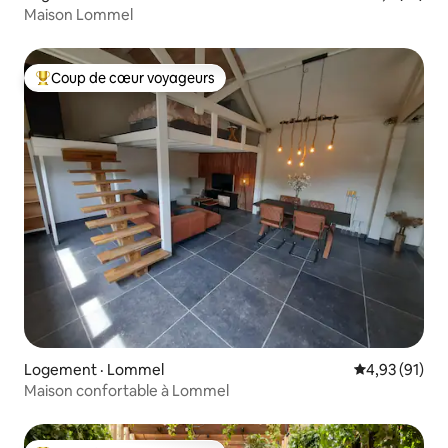
Maison Lommel
Coup de cœur voyageurs
Coup de cœur voyageurs parmi les plus aimés
Logement · Lommel
Note moyenne
4,93 (91)
Maison confortable à Lommel