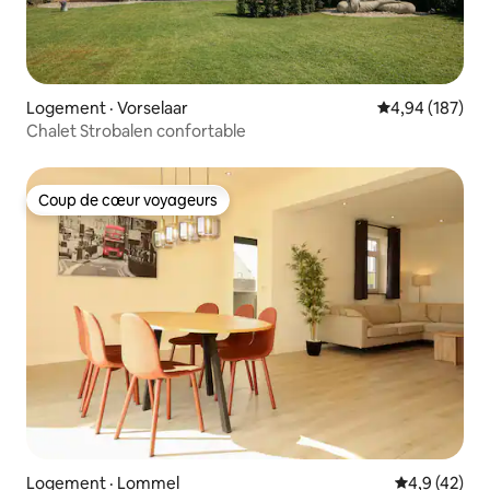
Logement · Vorselaar
Note moyenne 
4,94 (187)
Chalet Strobalen confortable
Coup de cœur voyageurs
Coup de cœur voyageurs
Logement · Lommel
Note moyenn
4,9 (42)