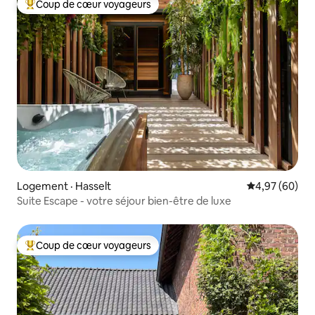
Coup de cœur voyageurs
Coup de cœur voyageurs parmi les plus aimés
Logement · Hasselt
Note moyenne
4,97 (60)
Suite Escape - votre séjour bien-être de luxe
Coup de cœur voyageurs
Coup de cœur voyageurs parmi les plus aimés