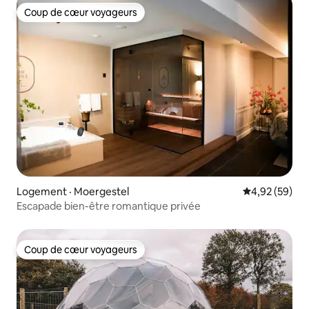
Coup de cœur voyageurs
Coup de cœur voyageurs
Logement · Moergestel
Note moyenne
4,92 (59)
Escapade bien-être romantique privée
Coup de cœur voyageurs
Coup de cœur voyageurs