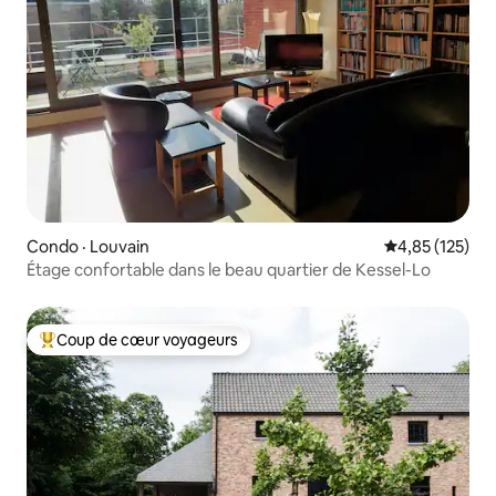
Condo · Louvain
Note moyenne 
4,85 (125)
Étage confortable dans le beau quartier de Kessel-Lo
Coup de cœur voyageurs
Coup de cœur voyageurs parmi les plus aimés