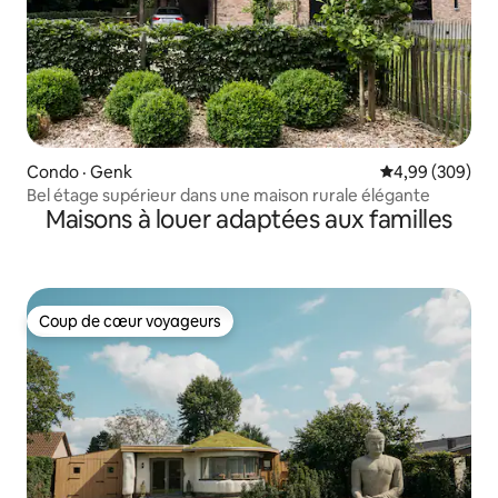
Condo · Genk
Note moyenne 
4,99 (309)
Bel étage supérieur dans une maison rurale élégante
Maisons à louer adaptées aux familles
Coup de cœur voyageurs
Coup de cœur voyageurs