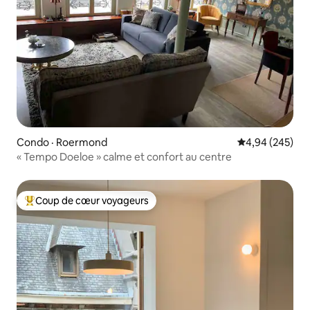
Condo · Roermond
Note moyenne 
4,94 (245)
« Tempo Doeloe » calme et confort au centre
Coup de cœur voyageurs
Coup de cœur voyageurs parmi les plus aimés