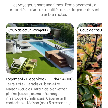
Les voyageurs sont unanimes : l'emplacement, la
propreté et d'autres qualités de ces logements sont
très bien notés.
Coup de cœur voyageurs
Coup de cœur vo
Coup de cœur voyageurs
Coup de cœur vo
Logement · Diepenbeek
Note moyenne de 4,94 sur 5, 1
4,94 (100)
Terra Kota - Paradis du bien-être
Limbourg
Maison+Studio+ Jardin de bien-être :
piscine jacuzzi, sauna infrarouge
infrarouge et finlandais. Cabane grill
confortable. Maison (max 5 personnes)
avec 2 chambres à coucher - 2 salles de