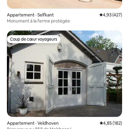
Appartement · Selfkant
Note moyenne 
4,93 (427)
Monument à la ferme protégée
Coup de cœur voyageurs
Coup de cœur voyageurs
Appartement · Veldhoven
Note moyenne 
4,85 (182)