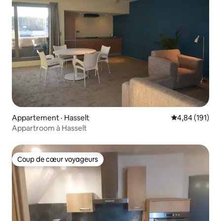
Appartement · Hasselt
Note moyenne 
4,84 (191)
Appartroom à Hasselt
Coup de cœur voyageurs
Coup de cœur voyageurs