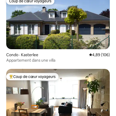
Coup de cœur voyageurs
Coup de cœur voyageurs
Condo · Kasterlee
Note moyenne 
4,89 (106)
Appartement dans une villa
Coup de cœur voyageurs
Coup de cœur voyageurs parmi les plus aimés