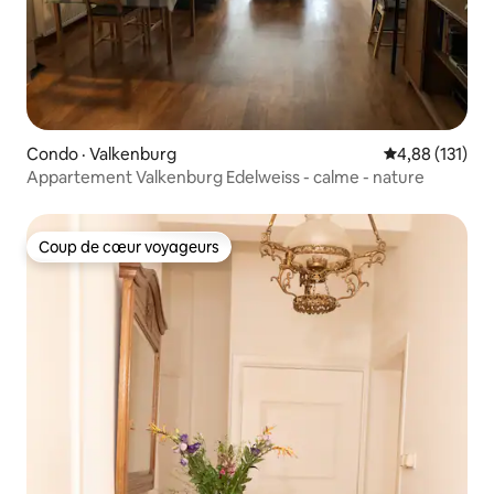
Condo · Valkenburg
Note moyenne 
4,88 (131)
Appartement Valkenburg Edelweiss - calme - nature
Coup de cœur voyageurs
Coup de cœur voyageurs