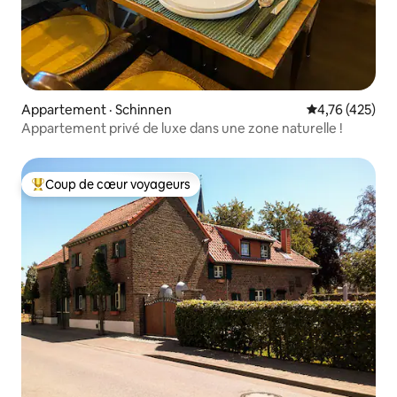
Appartement · Schinnen
Note moyenne 
4,76 (425)
Appartement privé de luxe dans une zone naturelle !
Coup de cœur voyageurs
Coup de cœur voyageurs parmi les plus aimés