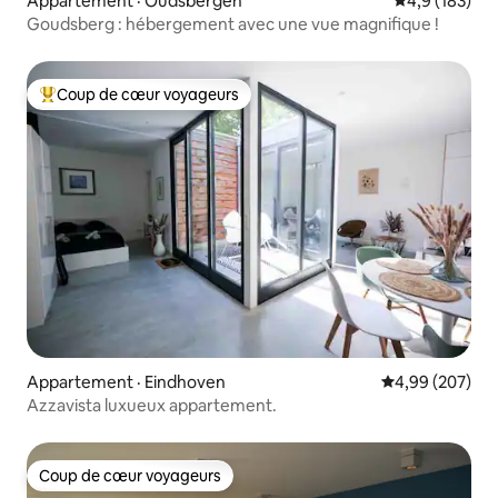
Appartement · Oudsbergen
Note moyenne
4,9 (183)
Goudsberg : hébergement avec une vue magnifique !
Coup de cœur voyageurs
Coup de cœur voyageurs parmi les plus aimés
Appartement · Eindhoven
Note moyenne 
4,99 (207)
Azzavista luxueux appartement.
Coup de cœur voyageurs
Coup de cœur voyageurs