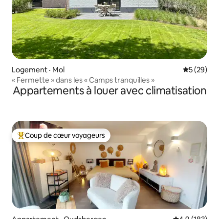
Logement · Mol
Note moye
5 (29)
« Fermette » dans les « Camps tranquilles »
Appartements à louer avec climatisation
Coup de cœur voyageurs
Coup de cœur voyageurs parmi les plus aimés