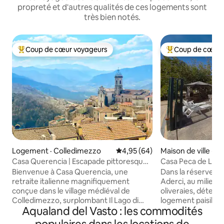
propreté et d'autres qualités de ces logements sont
très bien notés.
Coup de cœur voyageurs
Coup de cœur 
Coup de cœur voyageurs parmi les plus aimés
Coup de cœur voy
Logement · Colledimezzo
Note moyenne de 4,95 sur 5, 
4,95 (64)
Maison de ville · V
Casa Querencia | Escapade pittoresque
Casa Peca de Luigi
au bord d'un lac italien
Bienvenue à Casa Querencia, une
Dans la réserve na
retraite italienne magnifiquement
Aderci, au milieu 
conçue dans le village médiéval de
oliveraies, déten
Colledimezzo, surplombant Il Lago di
logement paisible 
Aqualand del Vasto : les commodités
Bomba. Cette maison en pierre
Fi, vidéosurveilla
restaurée avec amour offre quelque
clôturé avec barb