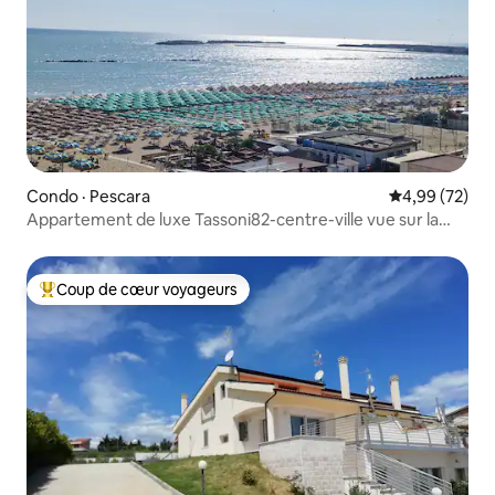
Condo · Pescara
Note moyenne
4,99 (72)
Appartement de luxe Tassoni82-centre-ville vue sur la
mer
Coup de cœur voyageurs
Coup de cœur voyageurs parmi les plus aimés