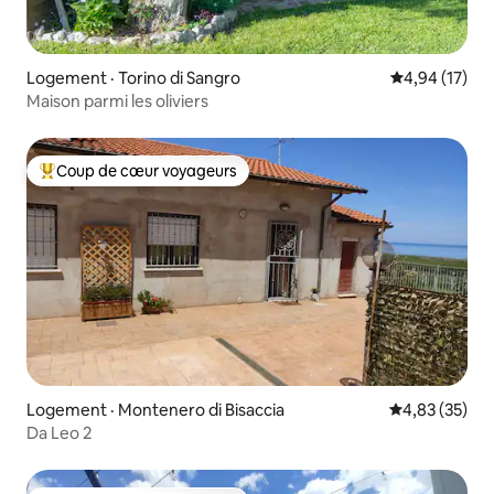
Logement · Torino di Sangro
Note moyenne
4,94 (17)
Maison parmi les oliviers
Coup de cœur voyageurs
Coup de cœur voyageurs parmi les plus aimés
Logement · Montenero di Bisaccia
Note moyenne
4,83 (35)
Da Leo 2