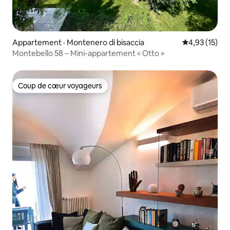
Appartement · Montenero di bisaccia
Note moyenne
4,93 (15)
Montebello 58 – Mini-appartement « Otto »
Coup de cœur voyageurs
Coup de cœur voyageurs