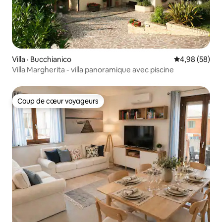
Villa · Bucchianico
Note moyenne
4,98 (58)
Villa Margherita - villa panoramique avec piscine
Coup de cœur voyageurs
Coup de cœur voyageurs