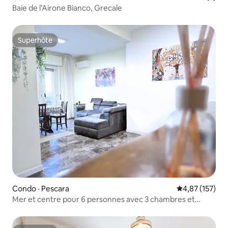
Baie de l’Airone Bianco, Grecale
Superhôte
Superhôte
Condo · Pescara
Note moyenne 
4,87 (157)
Mer et centre pour 6 personnes avec 3 chambres et
2 salles de bain