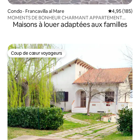
Condo · Francavilla al Mare
Note moyenne 
4,95 (185)
MOMENTS DE BONHEUR CHARMANT APPARTEMENT
Maisons à louer adaptées aux familles
DANS UNE PETITE VILLA CLOSE
Coup de cœur voyageurs
Coup de cœur voyageurs