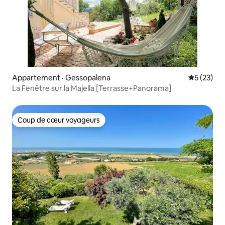
Appartement · Gessopalena
Note moye
5 (23)
La Fenêtre sur la Majella [Terrasse+Panorama]
Coup de cœur voyageurs
Coup de cœur voyageurs