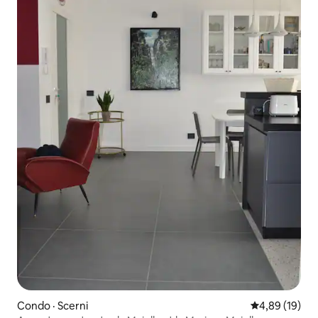
Condo · Scerni
Note moyenne
4,89 (19)