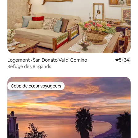
Logement · San Donato Val di Comino
Note moye
5 (34)
Refuge des Brigands
Coup de cœur voyageurs
Coup de cœur voyageurs