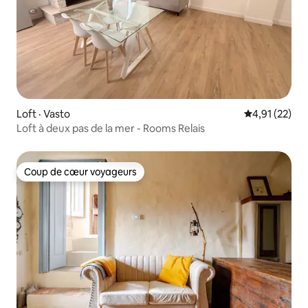
Loft · Vasto
Note moyenne
4,91 (22)
Loft à deux pas de la mer - Rooms Relais
Coup de cœur voyageurs
Coup de cœur voyageurs