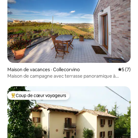
Maison de vacances · Collecorvino
Note moy
5 (7)
Maison de campagne avec terrasse panoramique à
Collecorvino
Coup de cœur voyageurs
Coup de cœur voyageurs parmi les plus aimés