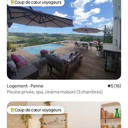
Coup de cœur voyageurs
Coup de cœur voyageurs parmi les plus aimés
Logement · Penne
Note moye
5 (16)
Piscine privée, spa, cinéma maison! (3 chambres)
Coup de cœur voyageurs
Coup de cœur voyageurs parmi les plus aimés