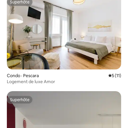
Superhôte
Superhôte
Condo · Pescara
Note moye
5 (11)
Logement de luxe Amor
Superhôte
Superhôte