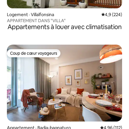
Logement · Villalfonsina
Note moyenne
4,9 (224)
APPARTEMENT DANS "VILLA"
Appartements à louer avec climatisation
Coup de cœur voyageurs
Coup de cœur voyageurs
Appartement · Badia-bagnaturo
Note moyenne 
4,96 (112)