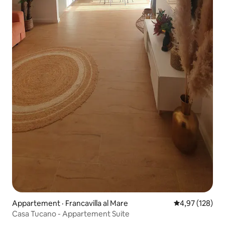
Appartement · Francavilla al Mare
Note moyenne 
4,97 (128)
Casa Tucano - Appartement Suite