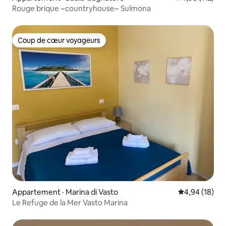
Rouge brique ~countryhouse~ Sulmona
Coup de cœur voyageurs
Coup de cœur voyageurs
Appartement · Marina di Vasto
Note moyenne
4,94 (18)
Le Refuge de la Mer Vasto Marina