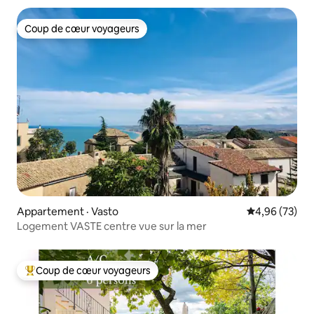
Coup de cœur voyageurs
Coup de cœur voyageurs
Appartement · Vasto
Note moyenne
4,96 (73)
Logement VASTE centre vue sur la mer
Coup de cœur voyageurs
Coup de cœur voyageurs parmi les plus aimés