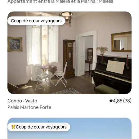
Appartement entre la Maiella et la Marina : Maiella
Coup de cœur voyageurs
Coup de cœur voyageurs
Condo · Vasto
Note moyenne
4,85 (78)
Palais Martone Forte
Coup de cœur voyageurs
Coup de cœur voyageurs parmi les plus aimés