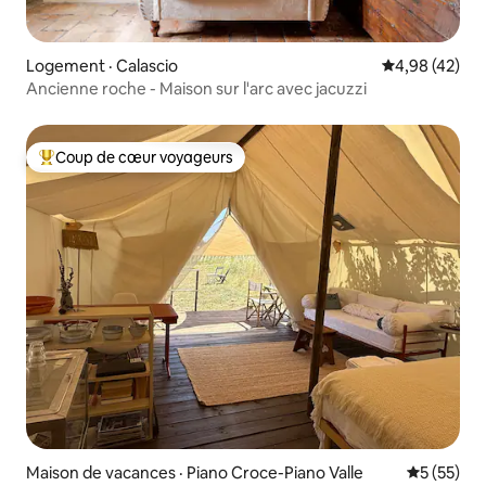
Logement · Calascio
Note moyenne
4,98 (42)
Ancienne roche - Maison sur l'arc avec jacuzzi
Coup de cœur voyageurs
Coup de cœur voyageurs parmi les plus aimés
Maison de vacances · Piano Croce-Piano Valle
Note moye
5 (55)