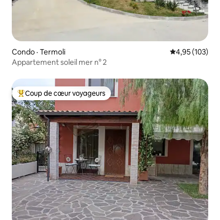
Condo · Termoli
Note moyenne 
4,95 (103)
Appartement soleil mer n° 2
Coup de cœur voyageurs
Coup de cœur voyageurs parmi les plus aimés