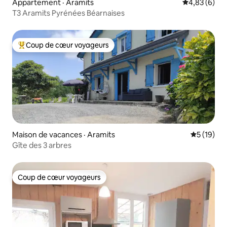
Appartement · Aramits
Note moyenn
4,83 (6)
T3 Aramits Pyrénées Béarnaises
Coup de cœur voyageurs
Coup de cœur voyageurs parmi les plus aimés
Maison de vacances · Aramits
Note moye
5 (19)
Gîte des 3 arbres
Coup de cœur voyageurs
Coup de cœur voyageurs