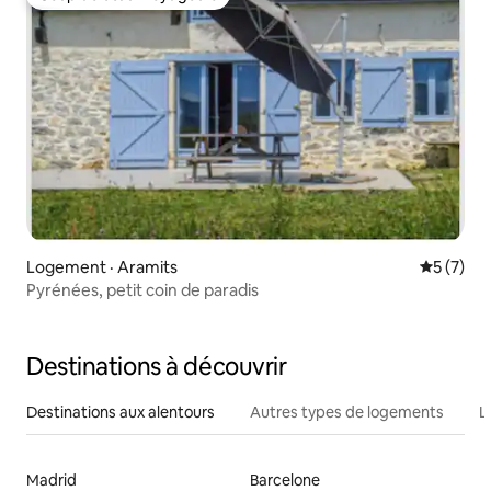
Coup de cœur voyageurs
Logement · Aramits
Note moy
5 (7)
Pyrénées, petit coin de paradis
Destinations à découvrir
Destinations aux alentours
Autres types de logements
L
Madrid
Barcelone