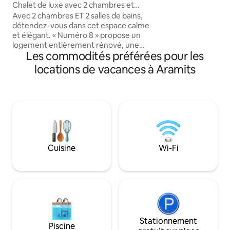
Chalet de luxe avec 2 chambres et
2 salles de bain
Avec 2 chambres ET 2 salles de bains,
détendez-vous dans cet espace calme
et élégant. « Numéro 8 » propose un
logement entièrement rénové, une
Les commodités préférées pour les
cuisine équipée toute neuve, la
climatisation/chauffage réversible, un
locations de vacances à Aramits
poêle à bois pour les nuits plus fraîches
et un grand coin repas et un jardin privé.
À seulement 5 minutes en voiture du
centre d'Oloron-Sainte-Marie, la
propriété dispose également d'un accès
direct à un réseau de pistes
cyclables/pédestres si vous souhaitez
laisser la voiture derrière vous et
Cuisine
Wi-Fi
admirer la vue sur les Pyrénées.
Stationnement
Piscine