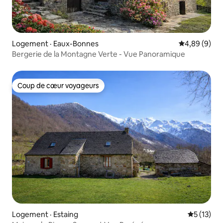
Logement · Eaux-Bonnes
Note moyenn
4,89 (9)
Bergerie de la Montagne Verte - Vue Panoramique
Coup de cœur voyageurs
Coup de cœur voyageurs
Logement · Estaing
Note moye
5 (13)