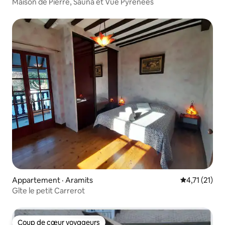
Maison de Pierre, Sauna et Vue Pyrénées
Appartement · Aramits
Note moyenne
4,71 (21)
Gîte le petit Carrerot
Coup de cœur voyageurs