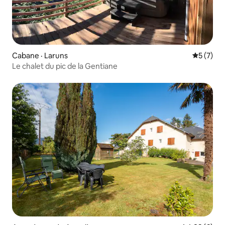
Cabane · Laruns
Note moy
5 (7)
Le chalet du pic de la Gentiane