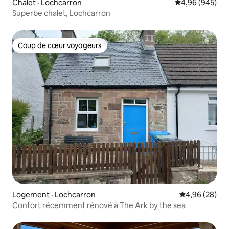
Chalet · Lochcarron
Note moyenne 
4,96 (945)
Superbe chalet, Lochcarron
Coup de cœur voyageurs
Coup de cœur voyageurs
Logement · Lochcarron
Note moyenne
4,96 (28)
Confort récemment rénové à The Ark by the sea