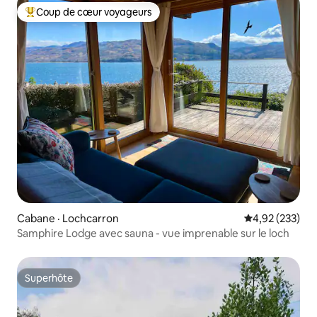
Coup de cœur voyageurs
Coup de cœur voyageurs parmi les plus aimés
Cabane · Lochcarron
Note moyenne 
4,92 (233)
Samphire Lodge avec sauna - vue imprenable sur le loch
Superhôte
Superhôte