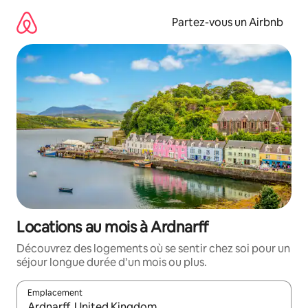
Aller
directement
Partez-vous un Airbnb
au
contenu
Locations au mois à Ardnarff
Découvrez des logements où se sentir chez soi pour un
séjour longue durée d’un mois ou plus.
Emplacement
Quand les résultats sont affichés, parcourez-les en utilisant les 