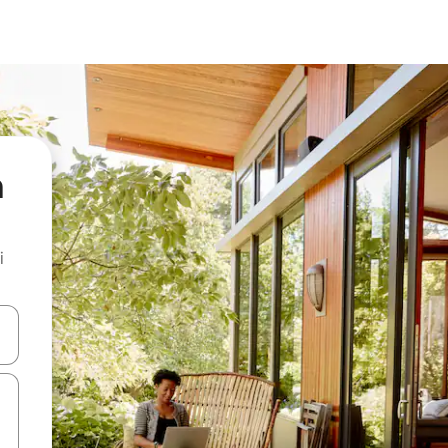
a
i
.
utilisant les flèches vers le haut et vers le bas, ou en appuyant dessus 