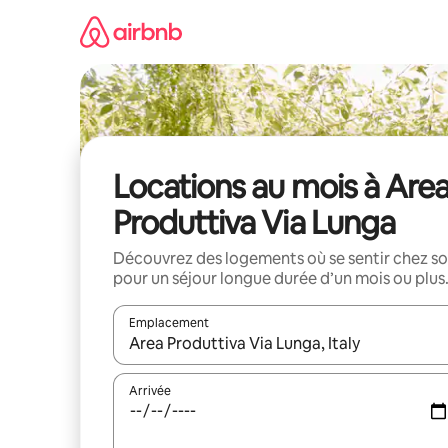
Aller
directement
au
contenu
Locations au mois à Are
Produttiva Via Lunga
Découvrez des logements où se sentir chez so
pour un séjour longue durée d’un mois ou plus
Emplacement
Quand les résultats sont affichés, parcourez-les en 
Arrivée