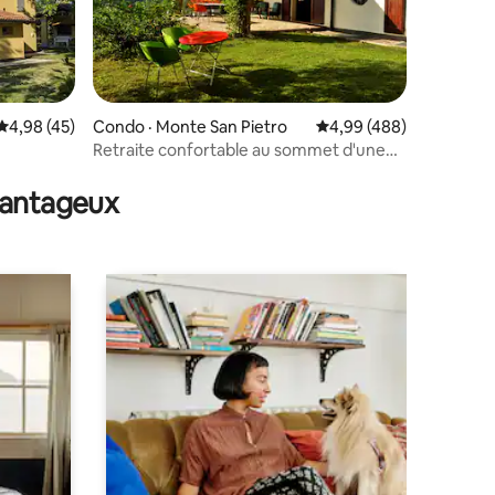
Note moyenne de 4,98 sur 5, 45 commentaires
4,98 (45)
Condo · Monte San Pietro
Note moyenne de 4,99 
4,99 (488)
Retraite confortable au sommet d'une
res
colline avec décor des années 50 et
climatisation complète
avantageux