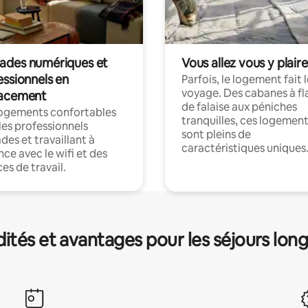
des numériques et
Vous allez vous y plaire
essionnels en
Parfois, le logement fait 
voyage. Des cabanes à fl
acement
de falaise aux péniches
logements confortables
tranquilles, ces logemen
les professionnels
sont pleins de
es et travaillant à
caractéristiques uniques
nce avec le wifi et des
es de travail.
és et avantages pour les séjours lon