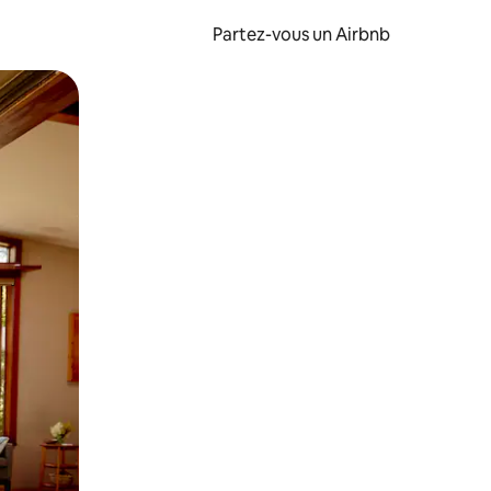
Partez-vous un Airbnb
et en les faisant glisser.