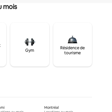
u mois
t
Résidence de
Gym
tourisme
ami
Montréal
ations au mois
Locations au mois