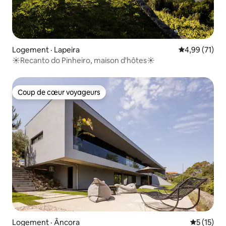
Logement · Lapeira
Note moyenne
4,99 (71)
☀️Recanto do Pinheiro, maison d'hôtes☀️
Coup de cœur voyageurs
Coup de cœur voyageurs
Logement · Âncora
Note moye
5 (15)