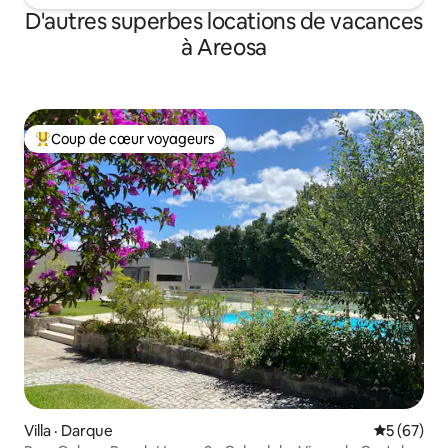
D'autres superbes locations de vacances
à Areosa
Coup de cœur voyageurs
Coup de cœur voyageurs parmi les plus aimés
Villa · Darque
Note moye
5 (67)