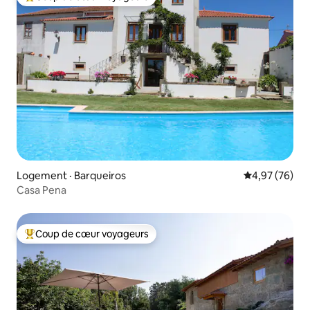
Coup de cœur voyageurs parmi les plus aimés
Logement · Barqueiros
Note moyenne
4,97 (76)
Casa Pena
Coup de cœur voyageurs
Coup de cœur voyageurs parmi les plus aimés