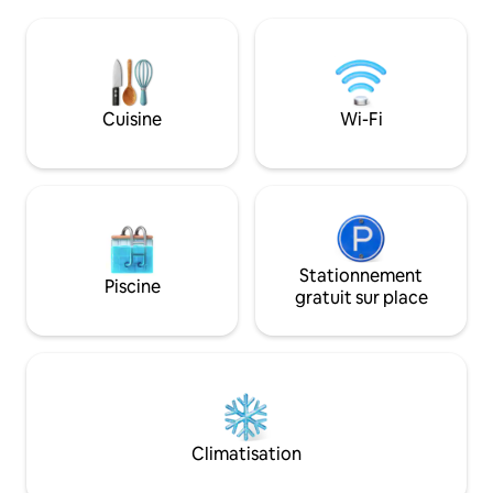
deux climatiseurs. Grenier en bois.
kitchenette bien 
Capacité maximale : 4 adultes et
avec douche. Les intérieurs sont en
1 enfant Draps et serviettes disponibles
acajou et la terras
La maison est dotée d'un four à micro-
également d'un ét
ondes, d'une cuisinière, d'un four, d'un
pouvez prendre de
réfrigérateur, d'un lave-vaisselle et
rassemblements. 
Cuisine
Wi-Fi
d'une laveuse – elle est entièrement
également bronzer
équipée!❤️🍄🏵️🌅☀️ À 7 km du centre-
Way.
ville.
Stationnement
Piscine
gratuit sur place
Climatisation