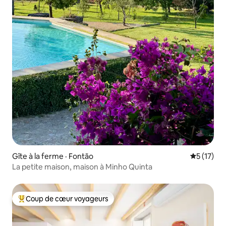
Gîte à la ferme · Fontão
Note moye
5 (17)
La petite maison, maison à Minho Quinta
Coup de cœur voyageurs
Coup de cœur voyageurs parmi les plus aimés