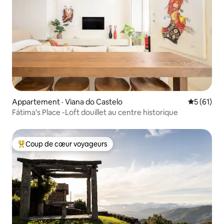
Appartement · Viana do Castelo
Note moye
5 (61)
Fátima's Place -Loft douillet au centre historique
Coup de cœur voyageurs
Coup de cœur voyageurs parmi les plus aimés