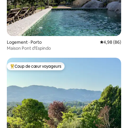
Logement · Porto
Note moyenne
4,98 (86)
Maison Pont d'Espindo
Coup de cœur voyageurs
Coup de cœur voyageurs parmi les plus aimés