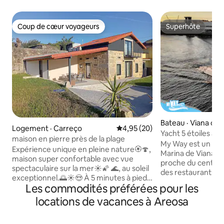
Coup de cœur voyageurs
Superhôte
Coup de cœur voyageurs
Superhôte
Bateau · Viana do 
Logement · Carreço
Note moyenne de 4,95 sur 5, 
4,95 (20)
Yacht 5 étoiles au 
maison en pierre près de la plage
My Way est un yach
Expérience unique en pleine nature🏵️🍄,
Marina de Viana do
maison super confortable avec vue
proche du centre v
spectaculaire sur la mer☀️🌠 🌊, au soleil
des restaurants, d
exceptionnel.🌅☀️😍 À 5 minutes à pied
commerces. My Way dispose de 2
Les commodités préférées pour les
de la plage 👣 🏖️ 🚤 près de la montagne
chambres doubles 
🏔️, de la plage 🏖️, du phare, zone
locations de vacances à Areosa
de bain attenante
privilégiée ✨ ✨🌄☀️ Internet et télévision
avec deux lits. Elle dispose d'un grand
par câble 📺, chauffage central,
salon avec table e