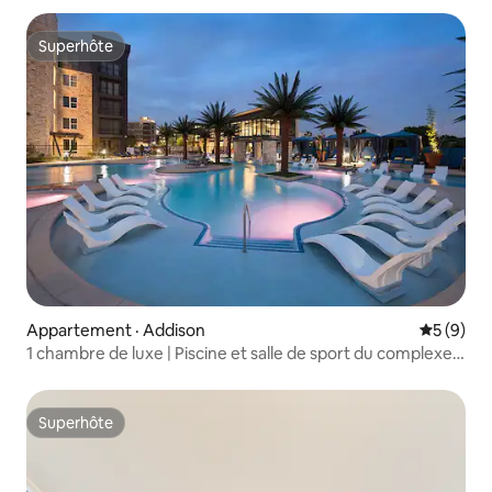
Superhôte
Superhôte
Appartement · Addison
Note moy
5 (9)
1 chambre de luxe | Piscine et salle de sport du complexe
hôtelier
Superhôte
Superhôte