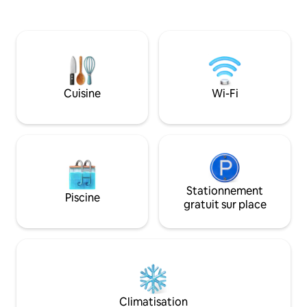
accueillir 2 perso
stationnement gratuite. Six Flags et
gonflable pour 2 
Hurricane Harbor sont à quelques
supplémentaires, 
minutes.
accueillir 1 person
d'accueil maximal
Comprend une con
un bureau privé, u
Cuisine
Wi-Fi
lave-linge et un s
logement, une télé
avec climatisation
Emplacement imba
et commodité
Stationnement
Piscine
gratuit sur place
Climatisation