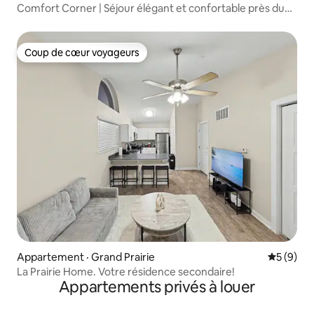
Comfort Corner | Séjour élégant et confortable près du
stade AT&T
Coup de cœur voyageurs
Coup de cœur voyageurs
Appartement · Grand Prairie
Note moy
5 (9)
La Prairie Home. Votre résidence secondaire!
Appartements privés à louer