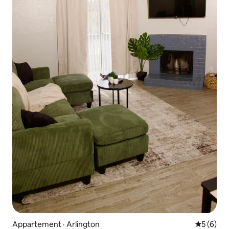
Appartement · Arlington
Note moy
5 (6)