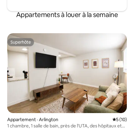
Appartements à louer à la semaine
Superhôte
Superhôte
Appartement · Arlington
Note moye
5 (10)
1 chambre, 1 salle de bain, près de l'UTA, des hôpitaux et
du stade AT&T