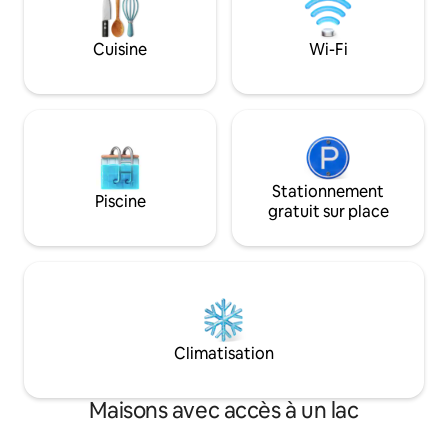
minimum. 5 nuits 300 R$, par hôte
pouvez voir l'océa
supplémentaire. *Arrivée 16:00 *Départ
de la plage de sabl
à 11h00.
Cuisine
Wi-Fi
branchée de Búzio
Stationnement
Piscine
gratuit sur place
Climatisation
Maisons avec accès à un lac