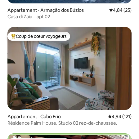
Appartement · Armação dos Búzios
Note moyenne
4,84 (25)
Casa di Zaia – apt 02
Coup de cœur voyageurs
Coup de cœur voyageurs parmi les plus aimés
Appartement · Cabo Frio
Note moyenne 
4,94 (121)
Résidence Palm House. Studio 02 rez-de-chaussée.