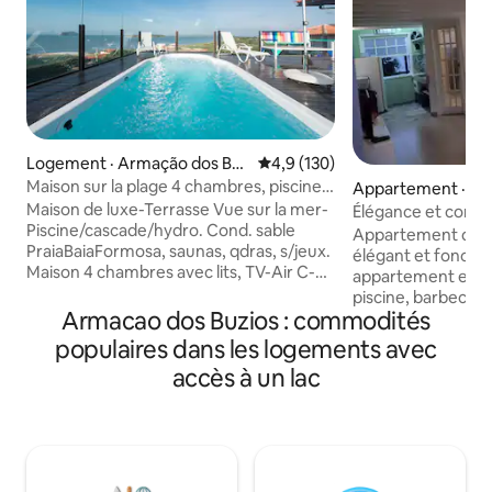
Logement · Armação dos Bú
Note moyenne de 4,9 sur 5, 1
4,9 (130)
zios
Maison sur la plage 4 chambres, piscine,
Appartement · M
barbecue !
Maison de luxe-Terrasse Vue sur la mer-
Élégance et confor
Piscine/cascade/hydro. Cond. sable
de Geribá
Appartement dupl
PraiaBaiaFormosa, saunas, qdras, s/jeux.
élégant et fonctio
Maison 4 chambres avec lits, TV-Air C-
appartement en ré
Ventilateur-Armoires, 4 salles de bains,
piscine, barbecue
baignoire double eau froide sans hydro,
Armacao dos Buzios : commodités
gastronomique, po
sèche-cheveux 1 800 w, cuisine sans
parking. Il peut accueillir 4 personnes
populaires dans les logements avec
four à gaz, salle de télévision Oitv,
dans un confort tot
accès à un lac
WiFi5G1000mb, espace gourmet,
un maximum de 6 adultes.
barbecue ! *Interdiction de visites pour
Chambre avec canap
les clients, le système calcule jusqu'à 16
américaine, équipé
personnes. *Au-dessus de 8 personnes,
repas. Climatisati
compte hôte supplémentaire, 180,00
Mezzanino avec cli
par jour chacun ; *Réveillon/Carnaval prix
de lit et bicama. D