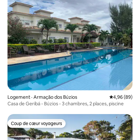
Logement · Armação dos Búzios
Note moyenne
4,96 (89)
Casa de Geribá - Búzios - 3 chambres, 2 places, piscine
Coup de cœur voyageurs
Coup de cœur voyageurs