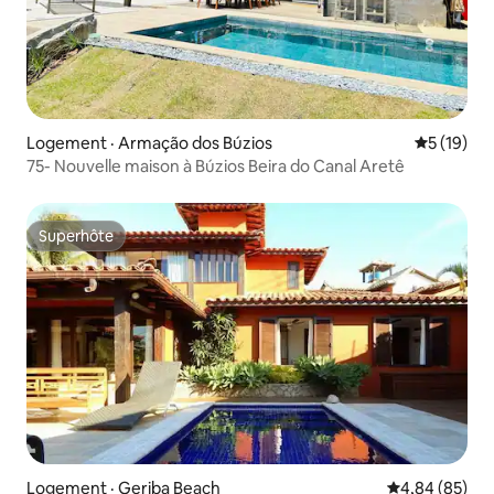
Logement · Armação dos Búzios
Note moye
5 (19)
75- Nouvelle maison à Búzios Beira do Canal Aretê
Superhôte
Superhôte
Logement · Geriba Beach
Note moyenne
4,84 (85)