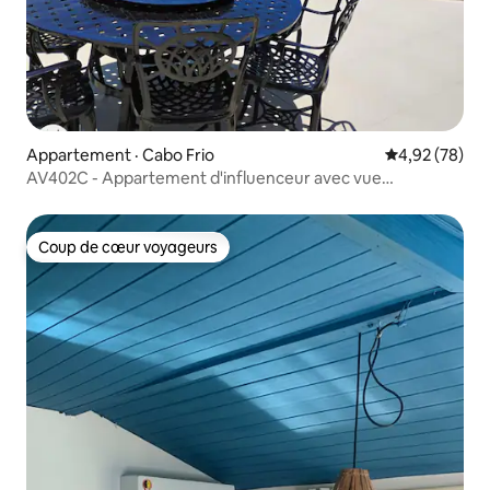
Appartement · Cabo Frio
Note moyenne
4,92 (78)
AV402C - Appartement d'influenceur avec vue
panoramique
Coup de cœur voyageurs
Coup de cœur voyageurs