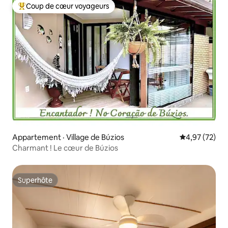
Coup de cœur voyageurs
Coup de cœur voyageurs parmi les plus aimés
Appartement · Village de Búzios
Note moyenne
4,97 (72)
Charmant ! Le cœur de Búzios
Superhôte
Superhôte