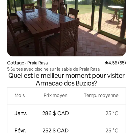
Cottage · Praia Rasa
Note moyenne
4,56 (55)
5 Suites avec piscine sur le sable de Praia Rasa
Quel est le meilleur moment pour visiter
Armacao dos Buzios?
Mois
Prix moyen
Temp. moyenne
Janv.
286 $ CAD
25 °C
Févr.
252 $ CAD
25 °C