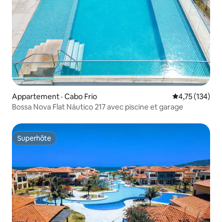
Appartement · Cabo Frio
Note moyenne 
4,75 (134)
Bossa Nova Flat Náutico 217 avec piscine et garage
Superhôte
Superhôte