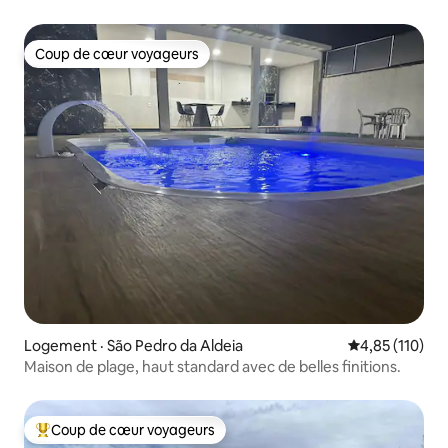
Coup de cœur voyageurs
Coup de cœur voyageurs
Logement · São Pedro da Aldeia
Note moyenne 
4,85 (110)
Maison de plage, haut standard avec de belles finitions.
Coup de cœur voyageurs
Coup de cœur voyageurs parmi les plus aimés