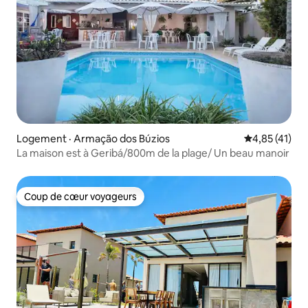
Logement · Armação dos Búzios
Note moyenne
4,85 (41)
La maison est à Geribá/800m de la plage/ Un beau manoir
Coup de cœur voyageurs
Coup de cœur voyageurs