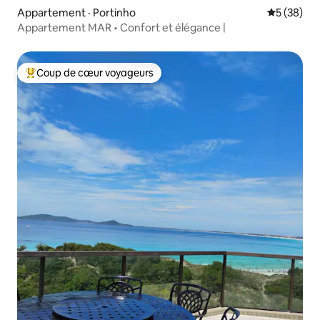
Appartement · Portinho
Note moye
5 (38)
Appartement MAR • Confort et élégance |
Coup de cœur voyageurs
Coup de cœur voyageurs parmi les plus aimés