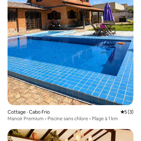
Cottage · Cabo Frio
Note moy
5 (3)
Manoir Premium • Piscine sans chlore • Plage à 1 km