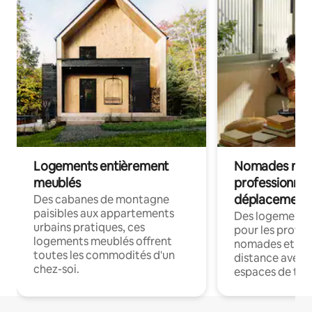
Logements entièrement
Nomades num
meublés
professionnel
déplacement
Des cabanes de montagne
paisibles aux appartements
Des logements
urbains pratiques, ces
pour les profes
logements meublés offrent
nomades et trav
toutes les commodités d'un
distance avec le
chez-soi.
espaces de trav