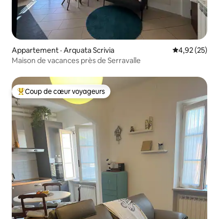
Appartement · Arquata Scrivia
Note moyenne
4,92 (25)
Maison de vacances près de Serravalle
Coup de cœur voyageurs
Coup de cœur voyageurs parmi les plus aimés