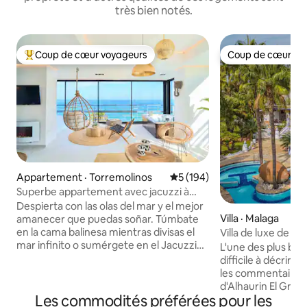
très bien notés.
Coup de cœur voyageurs
Coup de cœur vo
Coup de cœur voyageurs parmi les plus aimés
Coup de cœur vo
Appartement · Torremolinos
Note moyenne de 5 sur 5, 1
5 (194)
Superbe appartement avec jacuzzi à
Savanna Beach
Despierta con las olas del mar y el mejor
Villa · Malaga
amanecer que puedas soñar. Túmbate
en la cama balinesa mientras divisas el
Villa de luxe de st
mar infinito o sumérgete en el Jacuzzi
de Marbella
L'une des plus bell
climatizado mientras te tomas una copa
difficile à décrire 
de cava. El Savanna Beach está pensado
les commentaires! 
para pasar unas vacaciones relajantes en
d'Alhaurin El Gran
un lugar mágico y con encanto. El
Les commodités préférées pour les
Marbella. Parfait p