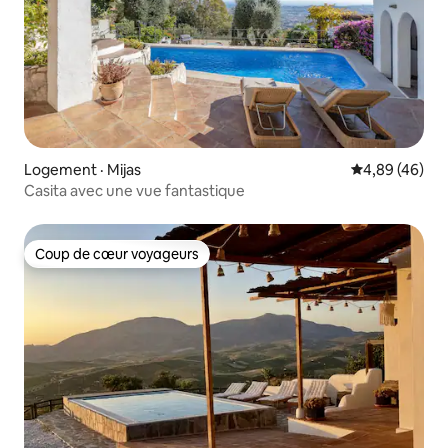
Logement · Mijas
Note moyenne
4,89 (46)
Casita avec une vue fantastique
Coup de cœur voyageurs
Coup de cœur voyageurs