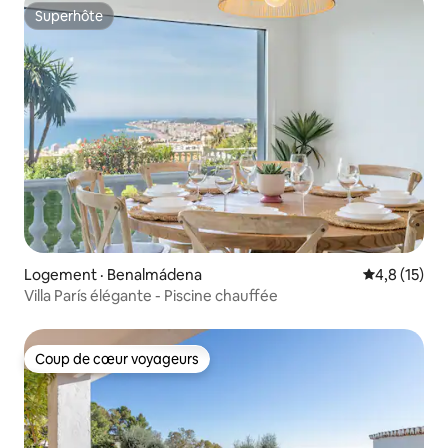
Superhôte
Superhôte
Logement · Benalmádena
Note moyenn
4,8 (15)
Villa París élégante - Piscine chauffée
Coup de cœur voyageurs
Coup de cœur voyageurs