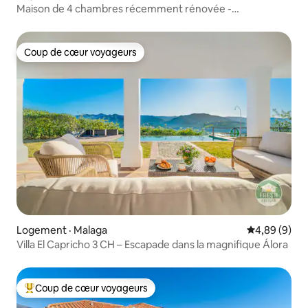
Maison de 4 chambres récemment rénovée -
emplacement idéal
Coup de cœur voyageurs
Coup de cœur voyageurs
Logement · Malaga
Note moyenn
4,89 (9)
Villa El Capricho 3 CH – Escapade dans la magnifique Álora
Coup de cœur voyageurs
Coup de cœur voyageurs parmi les plus aimés