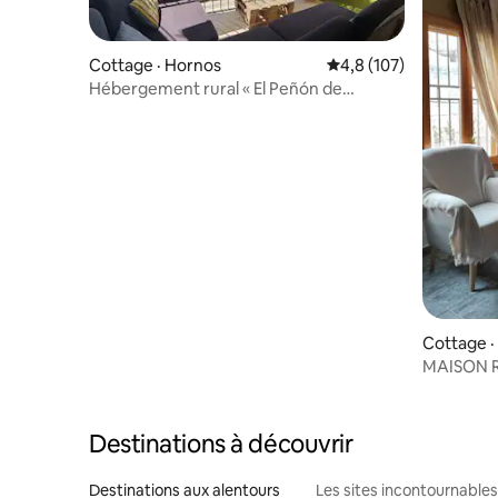
tout cela.
Cottage · Hornos
Note moyenne de 4,8 
4,8 (107)
Hébergement rural « El Peñón de
Hornos »
Cottage ·
MAISON R
INTÉRIEU
Destinations à découvrir
Destinations aux alentours
Les sites incontournables