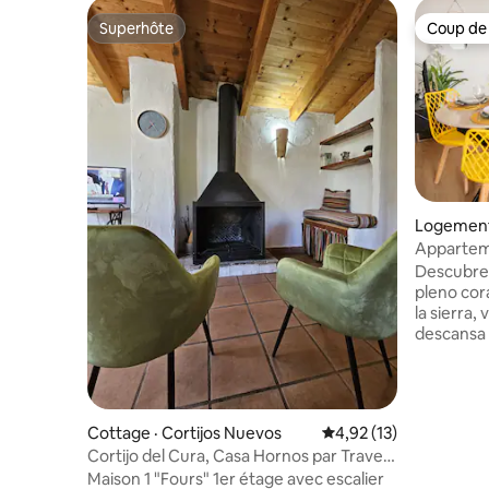
Superhôte
Coup de
Superhôte
Coup de
Logement 
a
Appartem
avec lit do
Descubre
pleno cor
la sierra,
descansa 
relajarte 
apartamen
ofrecer u
acogedor
Cottage · Cortijos Nuevos
Note moyenne de 4,92
4,92 (13)
un ambien
Cortijo del Cura, Casa Hornos par Travel
descanso. El salón es luminos
Home
Maison 1 "Fours" 1er étage avec escalier
confortab