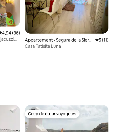
res
Note moyenne de 4,94 sur 5, 36 commentaires
4,94 (36)
jacuzzi
Appartement · Segura de la Sierr
Note moyenne de 
5 (11)
a Jaén
Casa Tatisita Luna
Coup de cœur voyageurs
Coup de cœur voyageurs