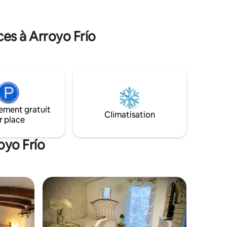
trouverez le château de La Iruela, des
o,
sentiers, de l'escalade, des restaurants,
e. Il
un spa, une piscine et un barbecue.
sation et
es à Arroyo Frío
ement gratuit
Climatisation
r place
oyo Frío