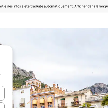
rtie des infos a été traduite automatiquement. 
Afficher dans la langu
r
utilisant les flèches vers le haut et vers le bas, ou en appuyant dessus 