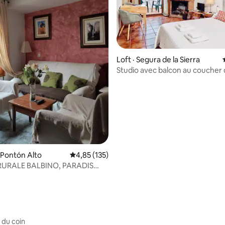
sur 5, 107 commentaires
Loft · Segura de la Sierra
Studio avec balcon au coucher d
 Pontón Alto
Note moyenne de 4,85 sur 5, 135 commentai
4,85 (135)
URALE BALBINO, PARADIS
R À 1350 M
 du coin