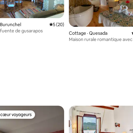
cerradura inteligente. Te
egar las instrucciones el día
u llegada.
 Burunchel
Note moyenne de 5 sur 5, 20 commentai
5 (20)
l fuente de gusarapos
Cottage · Quesada
Maison rurale romantique avec 
Sierras Cazorla
 sur 5, 36 commentaires
 cœur voyageurs
 cœur voyageurs