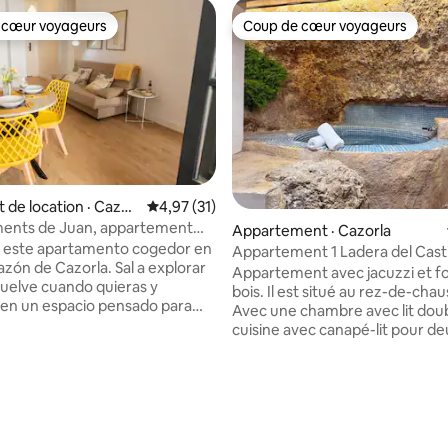
 cœur voyageurs
Coup de cœur voyageurs
 cœur voyageurs
Coup de cœur voyageurs
de location · Cazorl
Note moyenne de 4,97 sur 5, 31 commentai
4,97 (31)
ents de Juan, appartement
Appartement · Cazorla
uble...
 este apartamento cogedor en
Appartement 1 Ladera del Casti
azón de Cazorla. Sal a explorar
Appartement avec jacuzzi et f
 vuelve cuando quieras y
bois. Il est situé au rez-de-cha
en un espacio pensado para
Avec une chambre avec lit doub
y sentirte como en casa. El
cuisine avec canapé-lit pour d
to ha sido diseñado para
personnes supplémentaires (s
na estancia cómoda y
demande et supplément) et sal
a, con decoración moderna y
bain. La salle de bain se disting
 sur 5, 13 commentaires
te cálido pensado para el
jacuzzi spectaculaire. Sa cuisin
o y
mini-réfrigérateur avec congél
le, equipado con sofá cama,
micro-ondes, plaque vitrocéra