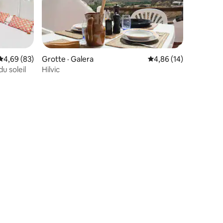
Note moyenne de 4,69 sur 5, 83 commentaires
4,69 (83)
Grotte · Galera
Note moyenne de 4,86
4,86 (14)
u soleil
Hilvic
res