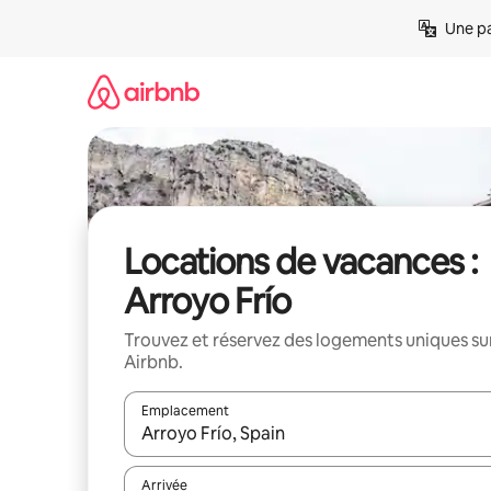
Aller
Une pa
directement
au
contenu
Locations de vacances :
Arroyo Frío
Trouvez et réservez des logements uniques su
Airbnb.
Emplacement
Quand les résultats sont affichés, parcourez-les en 
Arrivée