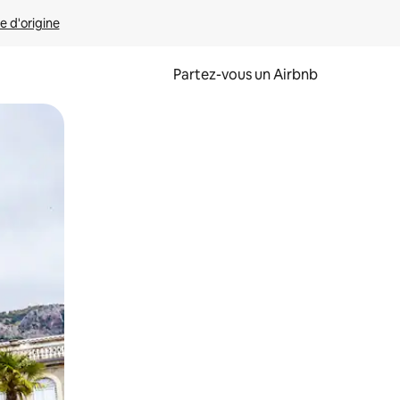
e d'origine
Partez-vous un Airbnb
et en les faisant glisser.