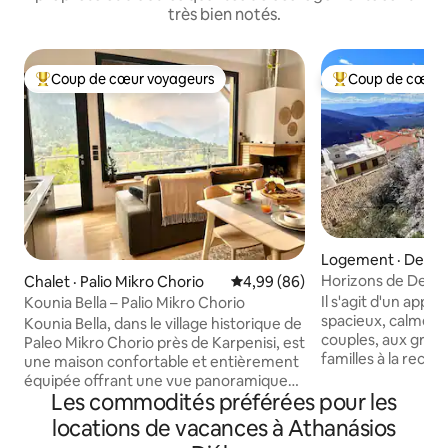
très bien notés.
Coup de cœur voyageurs
Coup de cœur 
Coup de cœur voyageurs parmi les plus aimés
Coup de cœur voy
Logement · Delph
Horizons de Delp
Chalet · Palio Mikro Chorio
Note moyenne de 4,99 sur 5, 
4,99 (86)
Il s'agit d'un app
Kounia Bella – Palio Mikro Chorio
spacieux, calme et
Kounia Bella, dans le village historique de
couples, aux grou
Paleo Mikro Chorio près de Karpenisi, est
familles à la rech
une maison confortable et entièrement
hébergement de c
équipée offrant une vue panoramique
durée. Il est cons
Les commodités préférées pour les
sur la forêt et les sommets de l'Evritania.
idéal afin d'offrir
Idéale pour les couples et les familles,
locations de vacances à Athanásios
moments de déten
elle offre des lits confortables, un foyer,