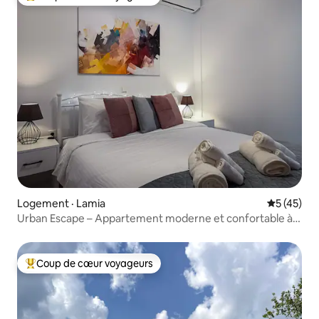
Coup de cœur voyageurs parmi les plus aimés
Logement · Lamia
Note moye
5 (45)
Urban Escape – Appartement moderne et confortable à
Lamia
Coup de cœur voyageurs
Coup de cœur voyageurs parmi les plus aimés