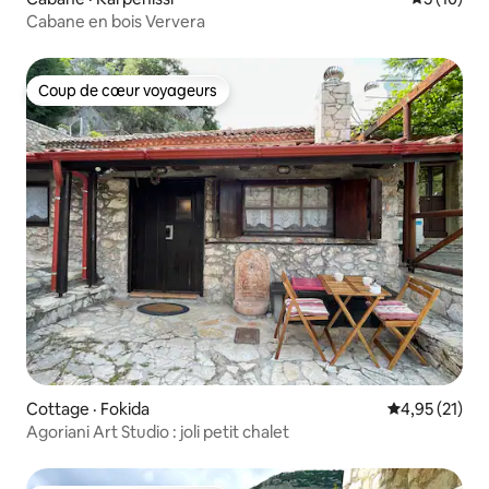
Cabane en bois Ververa
Coup de cœur voyageurs
Coup de cœur voyageurs
Cottage · Fokida
Note moyenne
4,95 (21)
Agoriani Art Studio : joli petit chalet