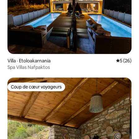
Villa · Etoloakarnania
Note moye
5 (26)
Spa Villas Nafpaktos
Coup de cœur voyageurs
Coup de cœur voyageurs