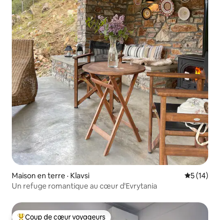
Maison en terre · Klavsi
Note moye
5 (14)
Un refuge romantique au cœur d'Evrytania
Coup de cœur voyageurs