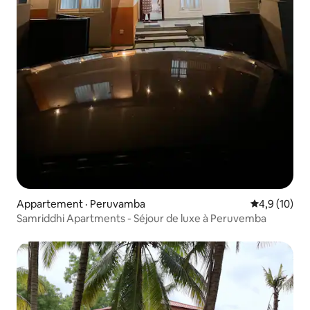
Appartement · Peruvamba
Note moyenn
4,9 (10)
Samriddhi Apartments - Séjour de luxe à Peruvemba