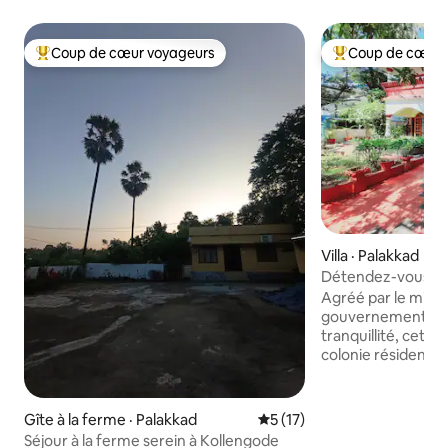
Coup de cœur voyageurs
Coup de cœur 
Coup de cœur voyageurs parmi les plus aimés
Coup de cœur voy
Villa · Palakkad
Détendez-vous @ 
Agréé par le mini
gouvernement du K
tranquillité, cette 
colonie résidentiel
paisible. Entourée
luxuriante, elle c
sereine, ce qui en 
Gîte à la ferme · Palakkad
Note moyenne de 5 sur 5, 
5 (17)
pour ceux qui rec
Séjour à la ferme serein à Kollengode