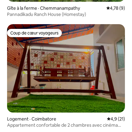
Gîte à la ferme · Chemmanampathy
Note moyenn
4,78 (9)
Pannadikadu Ranch House (Homestay)
Coup de cœur voyageurs
Coup de cœur voyageurs
Logement · Coimbatore
Note moyenn
4,9 (21)
Appartement confortable de 2 chambres avec cinéma
maison | Sundarapuram