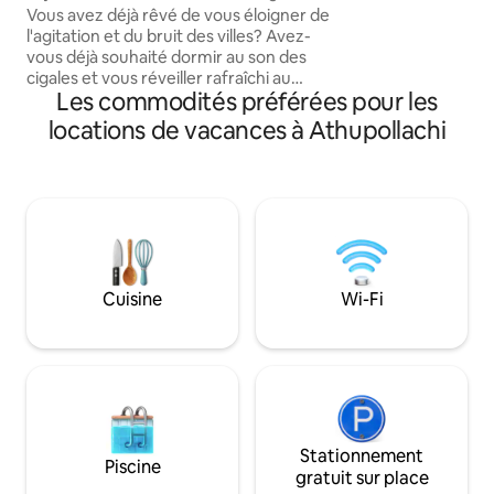
expérience de vie 
Vous avez déjà rêvé de vous éloigner de
harmonieuse. Le ré
l'agitation et du bruit des villes? Avez-
Kava et le barrag
vous déjà souhaité dormir au son des
9 km, offrent une
cigales et vous réveiller rafraîchi au
passionnante. Idé
Les commodités préférées pour les
chant des oiseaux, à la vue de la rosée
distance de 4 km d
sur les feuilles scintillantes, des rayons
locations de vacances à Athupollachi
ferroviaire de Pal
de soleil jouant à cache-cache avec les
l'aéroport interna
collines des Ghats occidentaux?
Bienvenue à Tharissu Potta Rassey
Farmstay. Détendez-vous, faites une
détox numérique, et laissez le tumulte
de la ville derrière vous. Promenez-vous
dans la ferme, asseyez-vous à l'ombre
des arbres, respirez l'air frais… Les
Cuisine
Wi-Fi
aventuriers peuvent faire une
randonnée à Seetharkund, ou visiter la
plage immaculée de Kachamkurissi
Stationnement
Piscine
gratuit sur place