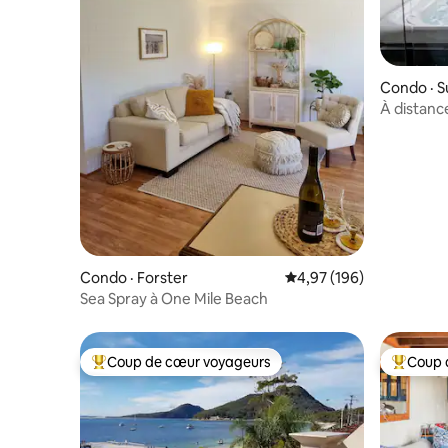
Condo · S
À distanc
de Sunsh
Condo · Forster
Note moyenne de 4,97 
4,97 (196)
Sea Spray à One Mile Beach
Coup de cœur voyageurs
Coup 
Coup de cœur voyageurs parmi les plus aimés
Coup de 