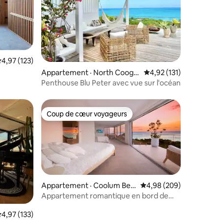
ote moyenne de 4,97 sur 5, 123 commentaires
4,97 (123)
res
Appartement · North Cooge
Note moyenne de 4,92
4,92 (131)
e
Penthouse Blu Peter avec vue sur l'océan
Coup de cœur voyageurs
les plus aimés
Coup de cœur voyageurs
Appartement · Coolum Bea
Note moyenne de 4,98 
4,98 (209)
ch
Appartement romantique en bord de
mer avec vue sur l'océan
ote moyenne de 4,97 sur 5, 133 commentaires
4,97 (133)