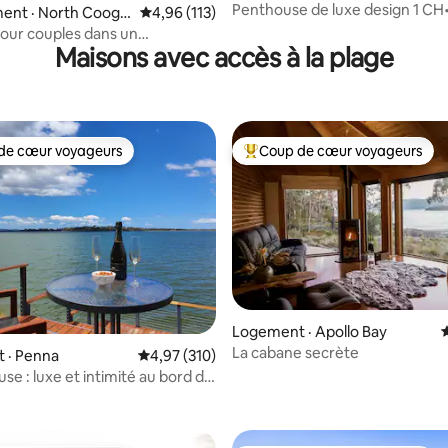
Penthouse de luxe design 1 CH
ent · North Cooge
Note moyenne de 4,96 sur 5, 113 commentai
4,96 (113)
la ville• Stationnement
pour couples dans un
Maisons avec accès à la plage
e en bord de mer
de cœur voyageurs
Coup de cœur voyageurs
cœur voyageurs parmi les plus aimés
Coup de cœur voyageurs parmi 
Logement · Apollo Bay
La cabane secrète
 · Penna
Note moyenne de 4,97 sur 5, 310 commentai
4,97 (310)
sur 5, 227 commentaires
se : luxe et intimité au bord de