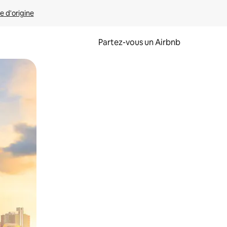
e d'origine
Partez-vous un Airbnb
et en les faisant glisser.