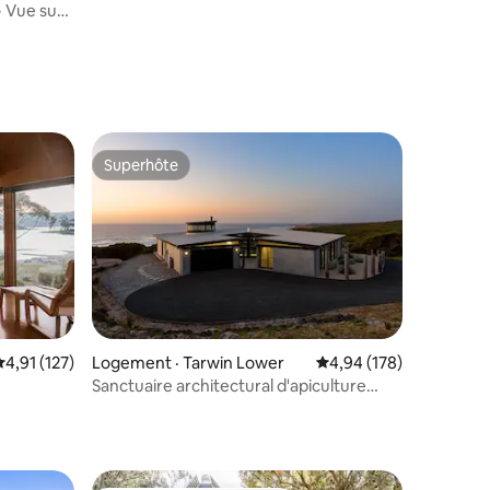
• Vue sur
res
Superhôte
les plus aimés
Superhôte
Note moyenne de 4,91 sur 5, 127 commentaires
4,91 (127)
Logement · Tarwin Lower
Note moyenne de 4,94 
4,94 (178)
Sanctuaire architectural d'apiculture
res
autonome en bord de mer