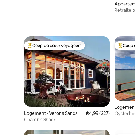
10 min de Hobart
Appartem
e
Retraite 
penthous
Coup de cœur voyageurs
Coup 
Coup de cœur voyageurs parmi les plus aimés
Coup de 
Logement
Logement · Verona Sands
Note moyenne de 4,99 
4,99 (227)
Oysterhou
l'eau
Chambls Shack