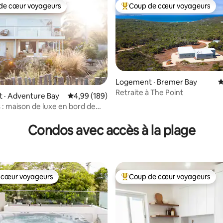
de cœur voyageurs
Coup de cœur voyageurs
cœur voyageurs parmi les plus aimés
Coup de cœur voyageurs parmi 
Logement · Bremer Bay
N
Retraite à The Point
 · Adventure Bay
Note moyenne de 4,99 sur 5, 189 commentai
4,99 (189)
 : maison de luxe en bord de
sur 5, 358 commentaires
 deux
Condos avec accès à la plage
 cœur voyageurs
Coup de cœur voyageurs
 cœur voyageurs
Coup de cœur voyageurs parmi 