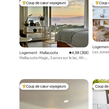
Coup de cœur voyageurs
Coup 
Coup de cœur voyageurs parmi les plus aimés
Coup de 
Logement
Les Jones
Logement · Mallacoota
Note moyenne de 4,98 
4,98 (358)
mer pour
Mallacoota Magic, 3 acres sur le lac, Wi-Fi,
très grand lit, VE
Coup de cœur voyageurs
Coup de
Coup de cœur voyageurs parmi les plus aimés
Coup de