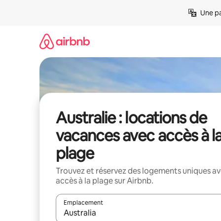
Aller
Une pa
directement
au
contenu
Australie : locations de
vacances avec accès à l
plage
Trouvez et réservez des logements uniques a
accès à la plage sur Airbnb.
Emplacement
Quand les résultats sont affichés, parcourez-les en 