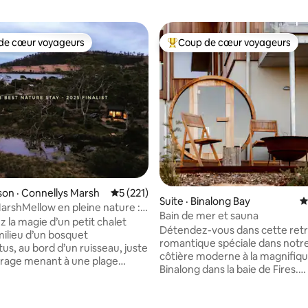
de cœur voyageurs
Coup de cœur voyageurs
cœur voyageurs parmi les plus aimés
Coup de cœur voyageurs parmi 
sur 5, 464 commentaires
on · Connellys Marsh
Note moyenne de 5 sur 5, 221 commentai
5 (221)
Suite · Binalong Bay
N
rshMellow en pleine nature :
Bain de mer et sauna
bain, feu, plage
 la magie d’un petit chalet
Détendez-vous dans cette retr
milieu d’un bosquet
romantique spéciale dans notre
us, au bord d’un ruisseau, juste
côtière moderne à la magnifiqu
virage menant à une plage
Binalong dans la baie de Fires.
ans un coin peu connu de la
Parfaitement conçu pour les co
les
notre havre de paix nouvellem
nous disent qu'il y a tout ce