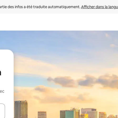
rtie des infos a été traduite automatiquement. 
Afficher dans la langu
a
vec
utilisant les flèches vers le haut et vers le bas, ou en appuyant dessus 