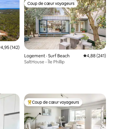
Coup de cœur voyageurs
les plus aimés
Coup de cœur voyageurs
ote moyenne de 4,95 sur 5, 142 commentaires
4,95 (142)
res
Logement · Surf Beach
Note moyenne de 4,88 
4,88 (241)
SaltHouse - Île Phillip
Coup de cœur voyageurs
les plus aimés
Coup de cœur voyageurs parmi les plus aimés