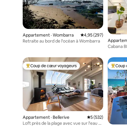
Appartement · Wombarra
Note moyenne de 4,95 
4,95 (297)
Appartem
Retraite au bord de l'océan à Wombarra
Cabana 88
avec sau
Coup de cœur voyageurs
Coup 
Coup de cœur voyageurs parmi les plus aimés
Coup de 
Appartement · Bellerive
Note moyenne de 5 
5 (532)
Loft près de la plage avec vue sur l'eau à