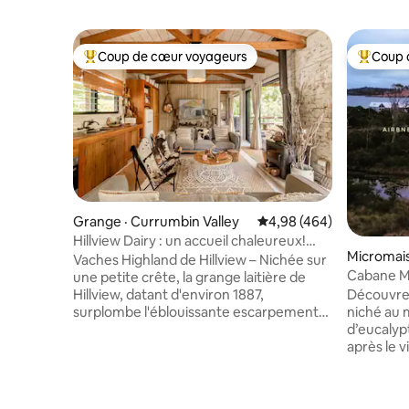
Coup de cœur voyageurs
Coup 
Coup de cœur voyageurs parmi les plus aimés
Coup de 
Grange · Currumbin Valley
Note moyenne de 4,98 
4,98 (464)
Hillview Dairy : un accueil chaleureux!
Micromais
Vaches de la ferme Highland
Vaches Highland de Hillview – Nichée sur
Cabane Ma
une petite crête, la grange laitière de
ruisseau, 
Hillview, datant d'environ 1887,
Découvrez
surplombe l'éblouissante escarpement
niché au 
du mont Tallebudgera, le ruisseau
d’eucalypt
Currumbin et le paysage agricole de la
après le 
vallée. 🐮 Vache laitière et 🐴 quotidiens
isolée, d
Alimentation des chevaux à 16 h.
Tasmanie. Tout est minuscule, mais 
🐓 Poules 🐶 Chiens de ferme 🧑‍🌾 Fruits
voyageurs 