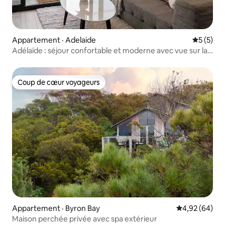
Appartement · Adelaide
Note moy
5 (5)
Adélaïde : séjour confortable et moderne avec vue sur la
ville, gym et stationnement
Coup de cœur voyageurs
Coup de cœur voyageurs
Appartement · Byron Bay
Note moyenne
4,92 (64)
Maison perchée privée avec spa extérieur