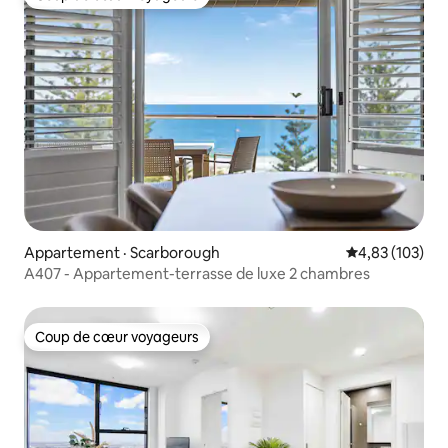
Coup de cœur voyageurs
Appartement · Scarborough
Note moyenne 
4,83 (103)
A407 - Appartement-terrasse de luxe 2 chambres
Coup de cœur voyageurs
Coup de cœur voyageurs