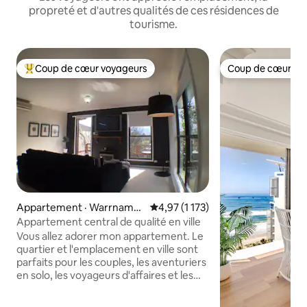
propreté et d'autres qualités de ces résidences de
tourisme.
Coup de cœur voyageurs
Coup de cœur vo
Coup de cœur voyageurs parmi les plus aimés
Coup de cœur vo
Appartement · Warrnamb
Note moyenne de 4,97 sur 5, 1 1
4,97 (1 173)
ool
Appartement central de qualité en ville
Vous allez adorer mon appartement. Le
quartier et l'emplacement en ville sont
parfaits pour les couples, les aventuriers
en solo, les voyageurs d'affaires et les
familles (avec enfants). Cueillez des
fruits dans le jardin et avec des œufs de