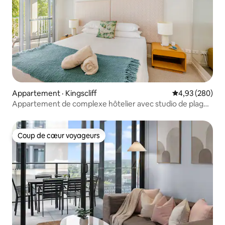
Appartement · Kingscliff
Note moyenne 
4,93 (280)
Appartement de complexe hôtelier avec studio de plage
privé et isolé
Coup de cœur voyageurs
Coup de cœur voyageurs