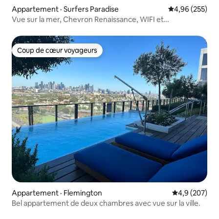
Appartement · Surfers Paradise
Note moyenne 
4,96 (255)
Vue sur la mer, Chevron Renaissance, WIFI et
stationnement gratuits
Coup de cœur voyageurs
Coup de cœur voyageurs
Appartement · Flemington
Note moyenne
4,9 (207)
Bel appartement de deux chambres avec vue sur la ville.