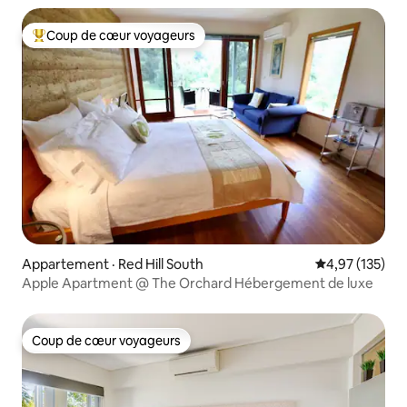
Coup de cœur voyageurs
Coup de cœur voyageurs parmi les plus aimés
Appartement · Red Hill South
Note moyenne 
4,97 (135)
Apple Apartment @ The Orchard Hébergement de luxe
Coup de cœur voyageurs
Coup de cœur voyageurs