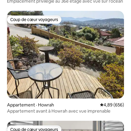
Emplacement privilégié au 36e étage avec vue sur l'océan
Coup de cœur voyageurs
Coup de cœur voyageurs
Appartement · Howrah
Note moyenne 
4,89 (656)
Appartement avant à Howrah avec vue imprenable
Coup de cœur voyageurs