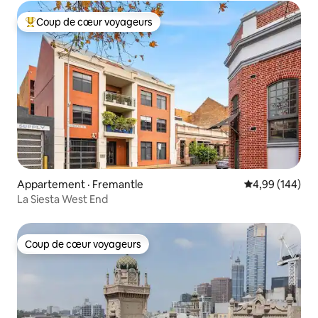
Coup de cœur voyageurs
Coup de cœur voyageurs parmi les plus aimés
Appartement · Fremantle
Note moyenne 
4,99 (144)
La Siesta West End
Coup de cœur voyageurs
Coup de cœur voyageurs