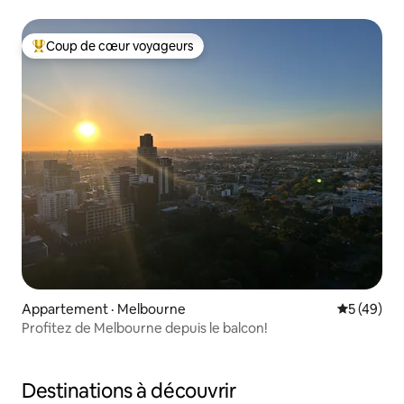
Coup de cœur voyageurs
Coup de cœur voyageurs parmi les plus aimés
Appartement · Melbourne
Note moye
5 (49)
Profitez de Melbourne depuis le balcon!
Destinations à découvrir