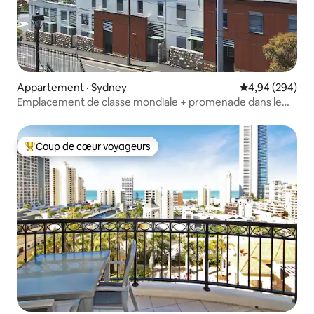
Appartement · Sydney
Note moyenne 
4,94 (294)
Emplacement de classe mondiale + promenade dans le
port et vue sur le pont
Coup de cœur voyageurs
Coup de cœur voyageurs parmi les plus aimés