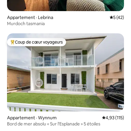
Appartement · Lebrina
Note moye
5 (42)
Murdoch tasmania
Coup de cœur voyageurs
Coup de cœur voyageurs parmi les plus aimés
Appartement · Wynnum
Note moyenne 
4,93 (115)
Bord de mer absolu « Sur l'Esplanade » 5 étoiles