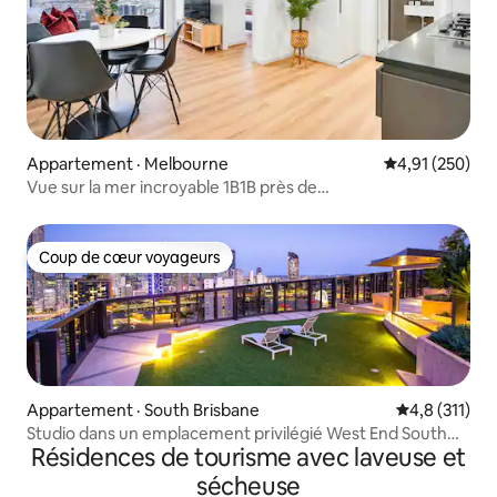
Appartement · Melbourne
Note moyenne 
4,91 (250)
Vue sur la mer incroyable 1B1B près de
SouthernCross@/GYM/POOL/
Coup de cœur voyageurs
Coup de cœur voyageurs
Appartement · South Brisbane
Note moyenne
4,8 (311)
Studio dans un emplacement privilégié West End South
Résidences de tourisme avec laveuse et
Brisbane
sécheuse