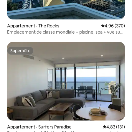
Appartement · The Rocks
Note moyenne 
4,96 (370)
Emplacement de classe mondiale + piscine, spa + vue sur
Harbour Bridge
Superhôte
Superhôte
Appartement · Surfers Paradise
Note moyenne 
4,83 (131)