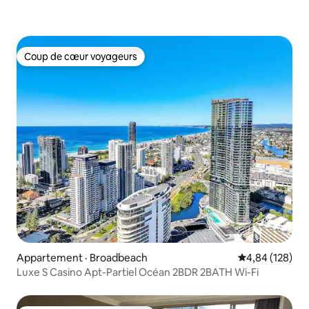
Coup de cœur voyageurs
Coup de cœur voyageurs
Appartement · Broadbeach
Note moyenne 
4,84 (128)
Luxe S Casino Apt-Partiel Océan 2BDR 2BATH Wi-Fi