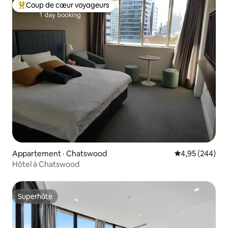
Coup de cœur voyageurs
Coup de cœur voyageurs parmi les plus aimés
Appartement · Chatswood
Note moyenne 
4,95 (244)
Hôtel à Chatswood
Superhôte
Superhôte