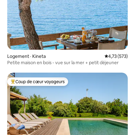
Logement · Kineta
Note moyenne 
4,73 (573)
Petite maison en bois - vue sur la mer + petit déjeuner
Coup de cœur voyageurs
Coup de cœur voyageurs parmi les plus aimés