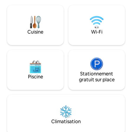
67 minutes en voiture de l'aéroport
sur le patio au bord
d'Athènes. L'appartement bénéficie
piscine est entour
d'une vue panoramique sur la mer, est
lesquelles il y a 
neuf (fin. 2021) et est conçu et décoré
les chaises longues
par des professionnels. Design moderne
tables pour que le
contemporain, qui allie confort et
et profitent de la
Cuisine
Wi-Fi
élégance. Détendez-vous - Admirez la
couchers de soleil
mer - Plongez dans une baignade.
Stationnement
Piscine
gratuit sur place
Climatisation