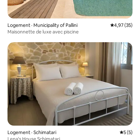
Logement · Municipality of Pallini
Note moyenne
4,97 (35)
Maisonnette de luxe avec piscine
Logement · Schimatari
Note moy
5 (5)
Lena's House Schimatari