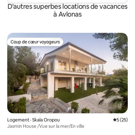
D'autres superbes locations de vacances
à Avlonas
Coup de cœur voyageurs
Coup de cœur voyageurs
Logement · Skala Oropou
Note moye
5 (25)
Jasmin House /Vue sur la mer/En ville