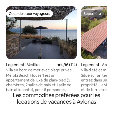
Coup de cœur voyageurs
Superhôte
Coup de cœur voyageurs
Superhôte
Logement · Vasiliko
Note moyenne de 4,96 sur 5, 1
4,96 (114)
Logement · Anatoli
Villa en bord de mer avec plage privée à
Villa d'été et mais
1 h d'Athènes
Sykamino
Meraki Beach House 1 est un
Situé sur un terra
appartement de luxe de plain-pied (3
entrez dans une al
chambres, 2 salles de bain et 1 salle de
propriété. La villa
bain attenante), pour 6 personnes
et de terrasses et à
Les commodités préférées pour les
maximum, avec un accès direct de 2
propriété se trouv
minutes à pied à une plage privée. La
de 40 m2 à l'usage
locations de vacances à Avlonas
propriété est située dans un
occupants. Nous 
environnement serein devant la mer, à
portable qui sera d