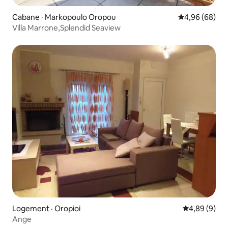
Cabane · Markopoulo Oropou
Note moyenne
4,96 (68)
Villa Marrone,Splendid Seaview
Logement · Oropioi
Note moyenn
4,89 (9)
Ange