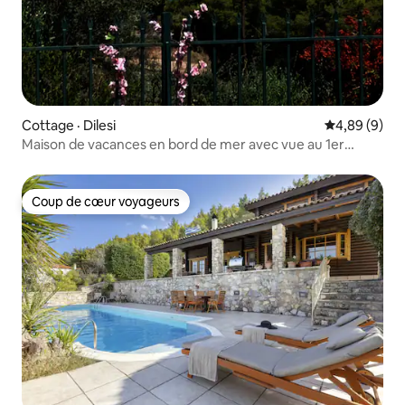
Cottage · Dilesi
Note moyenn
4,89 (9)
Maison de vacances en bord de mer avec vue au 1er
étage
Coup de cœur voyageurs
Coup de cœur voyageurs