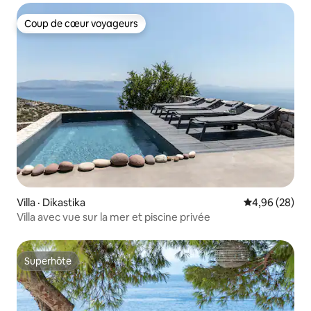
Coup de cœur voyageurs
Coup de cœur voyageurs
Villa · Dikastika
Note moyenne
4,96 (28)
Villa avec vue sur la mer et piscine privée
Superhôte
Superhôte