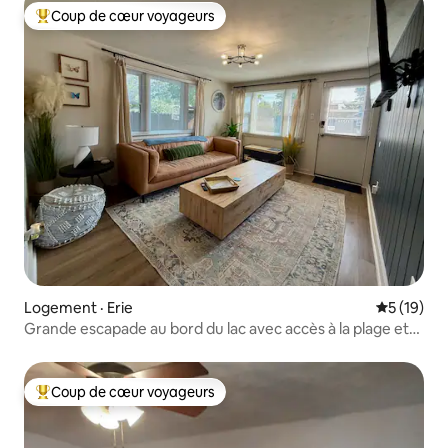
Coup de cœur voyageurs
Coup de cœur voyageurs parmi les plus aimés
Logement · Erie
Note moye
5 (19)
Grande escapade au bord du lac avec accès à la plage et
spa
Coup de cœur voyageurs
Coup de cœur voyageurs parmi les plus aimés