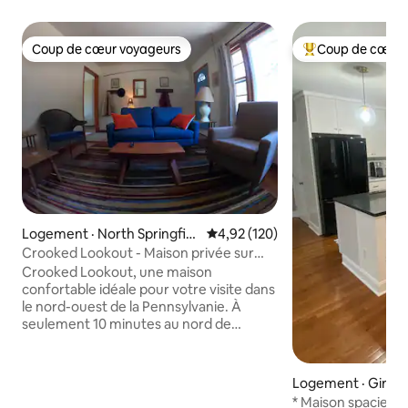
Coup de cœur voyageurs
Coup de cœur 
Coup de cœur voyageurs
Coup de cœur voy
Logement · North Springfiel
Note moyenne de 4,92 sur 5, 1
4,92 (120)
d
Crooked Lookout - Maison privée sur
Crooked Creek.
Crooked Lookout, une maison
confortable idéale pour votre visite dans
le nord-ouest de la Pennsylvanie. À
seulement 10 minutes au nord de
l'Interstate 90 et à 1/2 mile du lac Érié,
cette maison est située sur une rive
surplombant Crooked Creek, l'un des
Logement · Girar
cours d'eau de pêche à la truite arc-en-
* Maison spacieus