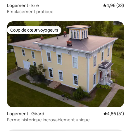
Logement · Erie
Note moyenne
4,96 (23)
Emplacement pratique
Coup de cœur voyageurs
Coup de cœur voyageurs
Logement · Girard
Note moyenne
4,86 (51)
Ferme historique incroyablement unique