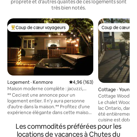
propreté et d'autres qualités de ces logements sont
très bien notés.
Coup de cœur voyageurs
Coup de cœur vo
Coup de cœur voyageurs parmi les plus aimés
Coup de cœur vo
Logement · Kenmore
Note moyenne de 4,96 sur 5, 1
4,96 (163)
Maison moderne complète : jacuzzi,
Cottage · Youngs
cuisine et salle de bain rénovées
** Ceci est une annonce pour un
Cottage Woodclif
logement entier. Il n'y aura personne
Le chalet Woodcliff
d'autre dans la maison.** Profitez d'une
lac Ontario, dans l
expérience élégante dans cette maison
été entièrement r
unifamiliale située au centre. Avec une
cuisine est dotée
cuisine rénovée, la climatisation en bas,
Les commodités préférées pour les
granit, d'un îlot/b
une chambre principale, une chambre
spectaculaire. La 
locations de vacances à Chutes du
d'amis et un grenier (mai-sept). Salle de