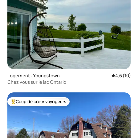
Logement · Youngstown
Note moyenn
4,6 (10)
Chez vous sur le lac Ontario
Coup de cœur voyageurs
Coup de cœur voyageurs parmi les plus aimés