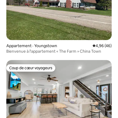
Appartement · Youngstown
Note moyenne
4,96 (46)
Bienvenue à l'appartement « The Farm » China Town
Coup de cœur voyageurs
Coup de cœur voyageurs