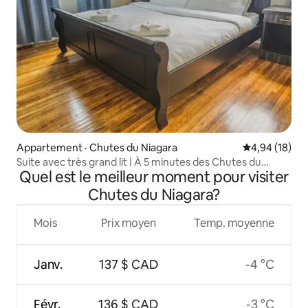
Appartement · Chutes du Niagara
Note moyenne
4,94 (18)
Suite avec très grand lit | À 5 minutes des Chutes du
Quel est le meilleur moment pour visiter
Niagara
Chutes du Niagara?
Mois
Prix moyen
Temp. moyenne
Janv.
137 $ CAD
-4 °C
Févr.
136 $ CAD
-3 °C