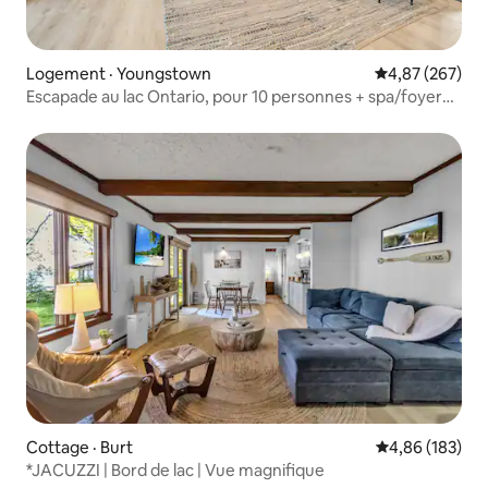
Logement · Youngstown
Note moyenne 
4,87 (267)
Escapade au lac Ontario, pour 10 personnes + spa/foyer
extérieur
Cottage · Burt
Note moyenne 
4,86 (183)
*JACUZZI | Bord de lac | Vue magnifique