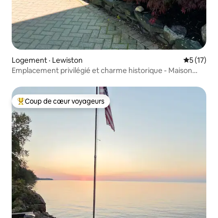
Logement · Lewiston
Note moye
5 (17)
Emplacement privilégié et charme historique - Maison
unique
Coup de cœur voyageurs
Coup de cœur voyageurs parmi les plus aimés