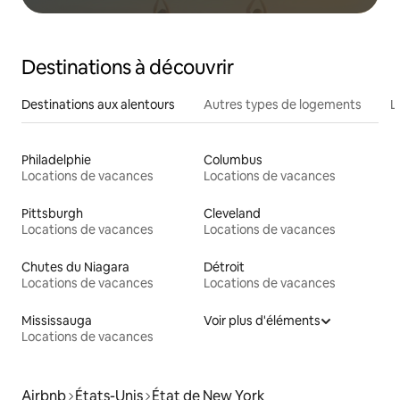
Destinations à découvrir
Destinations aux alentours
Autres types de logements
L
Philadelphie
Columbus
Locations de vacances
Locations de vacances
Pittsburgh
Cleveland
Locations de vacances
Locations de vacances
Chutes du Niagara
Détroit
Locations de vacances
Locations de vacances
Mississauga
Voir plus d'éléments
Locations de vacances
Airbnb
États-Unis
État de New York