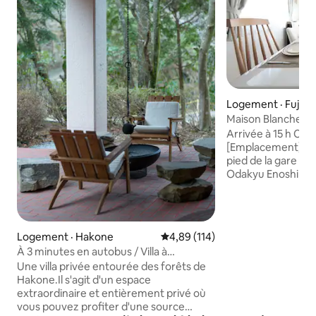
Logement · Fujisa
Maison Blanche /6
Chogo/Shinjuku/
Arrivée à 15 h Che
[Emplacement] Il s
pied de la gare de 
Odakyu Enoshima.I
entier propre et sécuritai
Shinjuku sont à 60
Yokohama à 40 mi
40 minutes et Hak
Logement · Hakone
Note moyenne de 4,89 sur 5, 1
4,89 (114)
Idéal pour les fam
À 3 minutes en autobus / Villa à
si les enfants passe
Hakone / BBQ / Feu de camp / Source
Une villa privée entourée des forêts de
un parking à pièce
thermale naturelle / Sauna / Bain
Hakone.Il s'agit d'un espace
me dérange pas.L
d'eau / Cinéma maison / BBQ et feu de
extraordinaire et entièrement privé où
femmes peuvent au
camp possibles en cas de pluie
vous pouvez profiter d'une source
tranquille. * La chambre au deuxième