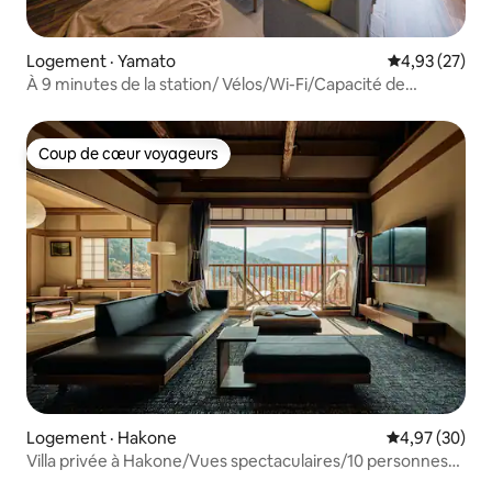
Logement · Yamato
Note moyenne
4,93 (27)
À 9 minutes de la station/ Vélos/Wi-Fi/Capacité de
5 personnes/Près d'Enoshima
Coup de cœur voyageurs
Coup de cœur voyageurs
Logement · Hakone
Note moyenne
4,97 (30)
Villa privée à Hakone/Vues spectaculaires/10 personnes
max.