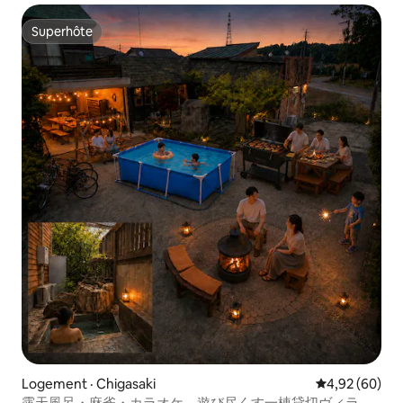
Superhôte
Superhôte
Logement · Chigasaki
Note moyenne
4,92 (60)
露天風呂・麻雀・カラオケ。遊び尽くす一棟貸切ヴィラ