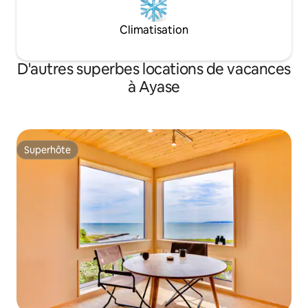
chauffage au sol, ce qui le rend
confortable même par temps froid.
Climatisation
■ Installations clés Rénovation
complète : intérieur sophistiqué par un
designer professionnel ・Onsen :
D'autres superbes locations de vacances
Ninodaira Onsen, connu pour ses
à Ayase
propriétés bénéfiques pour la peau
Barbecue : entièrement équipé avec
barbecue authentique Espace feu de
camp : détendez-vous autour du feu de
camp la nuit • Projecteur : savourez des
Superhôte
films sur grand écran ・Sauna et bain
Superhôte
d'eau : sauna et bain d'eau disponibles ・
Chambre de style japonais : une
chambre de style japonais avec des
tatamis pour une ambiance japonaise
traditionnelle ・Commodités pour les
enfants : nous fournissons une chaise
haute pour bébé, de la vaisselle pour
enfants, des futons, des jouets, etc.