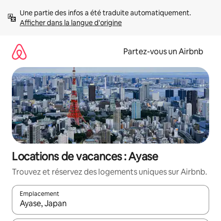
Aller
Une partie des infos a été traduite automatiquement. 
directement
Afficher dans la langue d'origine
au
contenu
Partez-vous un Airbnb
Locations de vacances : Ayase
Trouvez et réservez des logements uniques sur Airbnb.
Emplacement
Quand les résultats sont affichés, parcourez-les en utilisant les 