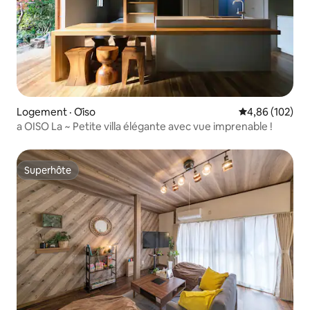
Logement · Ōiso
Note moyenne 
4,86 (102)
a OISO La ~ Petite villa élégante avec vue imprenable !
Superhôte
Superhôte