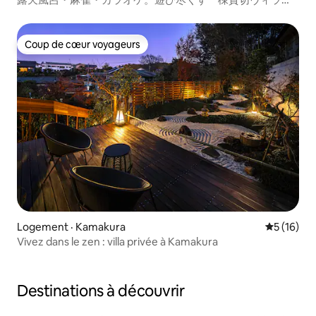
「AJITO茅ヶ崎」100 m民家なしで朝までOK
Coup de cœur voyageurs
Coup de cœur voyageurs
Logement · Kamakura
Note moye
5 (16)
Vivez dans le zen : villa privée à Kamakura
Destinations à découvrir