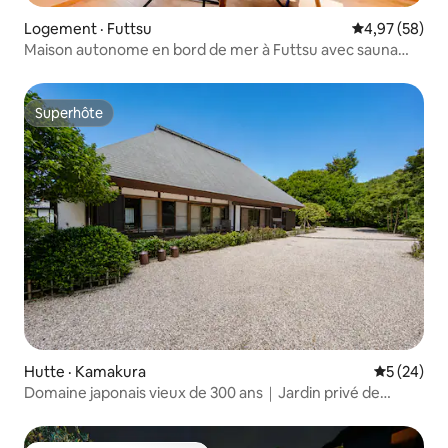
Logement · Futtsu
Note moyenne
4,97 (58)
Maison autonome en bord de mer à Futtsu avec sauna
privé
Superhôte
Superhôte
Hutte · Kamakura
Note moye
5 (24)
Domaine japonais vieux de 300 ans｜Jardin privé de
3 000 m²