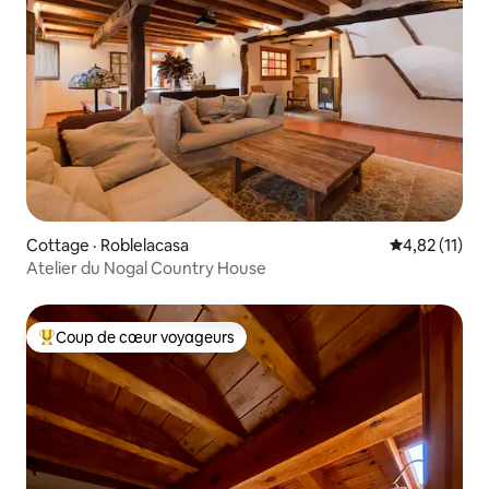
Cottage · Roblelacasa
Note moyenne
4,82 (11)
Atelier du Nogal Country House
Coup de cœur voyageurs
Coup de cœur voyageurs parmi les plus aimés