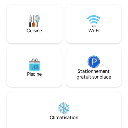
d'efforts et d'amo
gamme. Vous cherchez un refuge pour
UN HÔTEL : c'est 
vous détendre, profiter d'un
ses propres caract
environnement calme et accueillant ?
conditions, qui n
Choisissez-nous !
toujours à celles d'un hô
vous qu'il répond 
Cuisine
Wi-Fi
Stationnement
Piscine
gratuit sur place
Climatisation