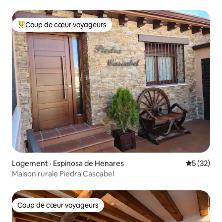
Coup de cœur voyageurs
Coup de cœur voyageurs parmi les plus aimés
Logement · Espinosa de Henares
Note moye
5 (32)
Maison rurale Piedra Cascabel
Coup de cœur voyageurs
Coup de cœur voyageurs