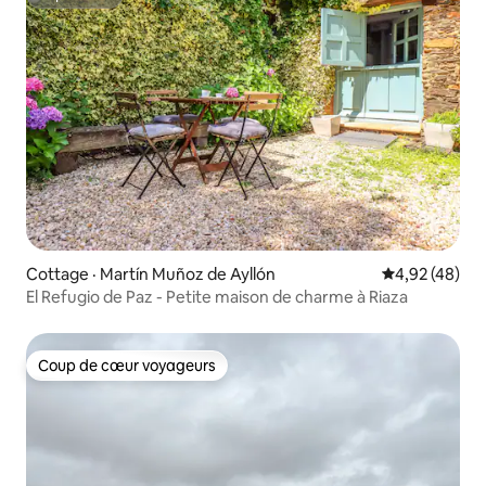
Superhôte
Cottage · Martín Muñoz de Ayllón
Note moyenne
4,92 (48)
El Refugio de Paz - Petite maison de charme à Riaza
Coup de cœur voyageurs
Coup de cœur voyageurs