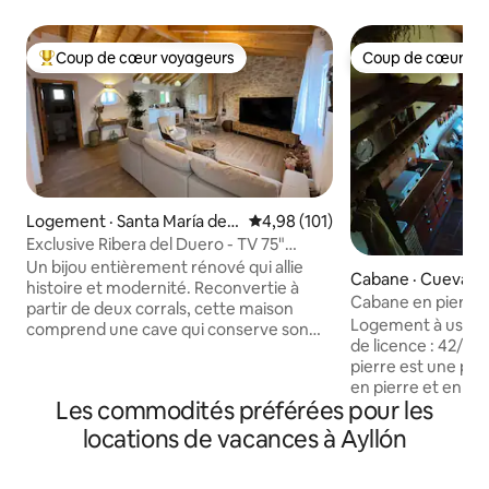
Coup de cœur voyageurs
Coup de cœur vo
Coup de cœur voyageurs parmi les plus aimés
Coup de cœur vo
Logement · Santa María del
Note moyenne de 4,98 sur 5, 1
4,98 (101)
Mercadillo
Exclusive Ribera del Duero - TV 75"
Netflix et Wifi
Un bijou entièrement rénové qui allie
Cabane · Cuevas d
histoire et modernité. Reconvertie à
Cabane en pierre (
partir de deux corrals, cette maison
Logement à usage
comprend une cave qui conserve son
de licence : 42/000223) Le c
essence historique. Située dans un
pierre est une pet
village de seulement 70 habitants, ici le
en pierre et en bo
silence est le plus grand luxe. Équipée de
Les commodités préférées pour les
reconnecter à vou
toutes les commodités, profitez de vos
qui vous entoure. 
séries et films préférés sur Netflix tout
locations de vacances à Ayllón
spéciale, construi
en savourant un café fraîchement
entièrement à la 
préparé avec notre cafetière haut de