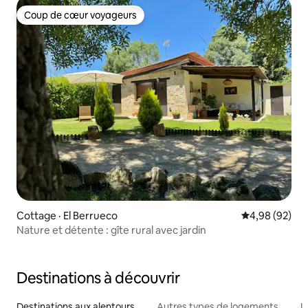
Coup de cœur voyageurs
Coup de cœur voyageurs
Cottage · El Berrueco
Note moyenne
4,98 (92)
Nature et détente : gîte rural avec jardin
Destinations à découvrir
Destinations aux alentours
Autres types de logements
L