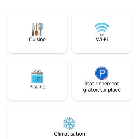
de banques et de toutes les
lit queen size. La 
commodités que vous méritez pour
pour une douche ch
vivre une expérience unique dans la plus
bénéficie d'un em
belle ville de l'Équateur. Parfait pour les
à distance de mar
voyages d'affaires, les escapades en
historique. La cuisi
couple ou les séjours en famille.
manger sont équip
Détendez-vous et vivez votre meilleure
Cuisine
Wi-Fi
modernes.
expérience à Cuenca Nous sommes Pet
friendly
Stationnement
Piscine
gratuit sur place
Climatisation