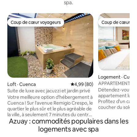
spa.
Coup de cœur voyageurs
Coup de cœur vo
Coup de cœur voyageurs
Coup de cœur vo
Logement · Cuen
APPARTEMENT DE 
Loft · Cuenca
Note moyenne de 4,99 sur 5, 
4,99 (80)
PANORAMIQUE : 
Détendez-vous da
Suite de luxe avec jacuzzi et jardin privé
CENTRE
appartement luxue
Votre meilleure option d'hébergement à
Profitez d'un café
Cuenca ! Sur l'avenue Remigio Crespo, le
coucher du soleil 
quartier le plus sûr et le plus agréable de
une vue privilégiée
la ville, à seulement 7 minutes du centre
historique. Espace ouvert décoré avec
Azuay : commodités populaires dans les
historique et à 3 minutes du stade.
des meubles euro
Entouré de restaurants, de cafés, de
logements avec spa
plafonds, un sol e
bars, de supermarchés, de pharmacies,
une suite principa