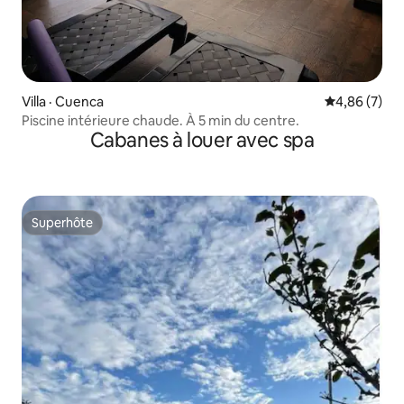
Villa · Cuenca
Note moyenn
4,86 (7)
Piscine intérieure chaude. À 5 min du centre.
Cabanes à louer avec spa
Superhôte
Superhôte