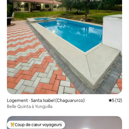
Logement · Santa Isabel (Chaguarurco)
Note moye
5 (12)
Belle Quinta à Yunguilla
Coup de cœur voyageurs
Coup de cœur voyageurs parmi les plus aimés