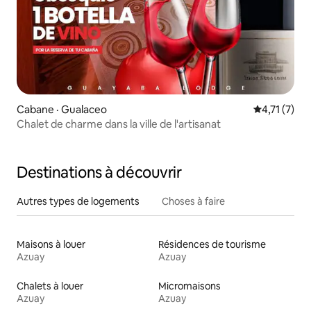
Cabane · Gualaceo
Note moyenn
4,71 (7)
Chalet de charme dans la ville de l'artisanat
Destinations à découvrir
Autres types de logements
Choses à faire
Maisons à louer
Résidences de tourisme
Azuay
Azuay
Chalets à louer
Micromaisons
Azuay
Azuay