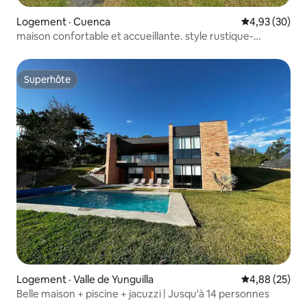
Logement · Cuenca
Note moyenne
4,93 (30)
maison confortable et accueillante. style rustique-
moderne
Superhôte
Superhôte
Logement · Valle de Yunguilla
Note moyenne
4,88 (25)
Belle maison + piscine + jacuzzi | Jusqu'à 14 personnes