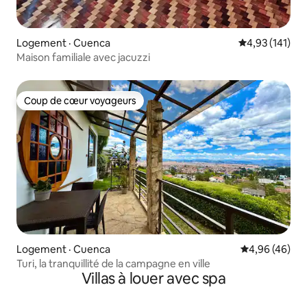
Logement · Cuenca
Note moyenne 
4,93 (141)
Maison familiale avec jacuzzi
Coup de cœur voyageurs
Coup de cœur voyageurs
Logement · Cuenca
Note moyenne
4,96 (46)
Turi, la tranquillité de la campagne en ville
Villas à louer avec spa