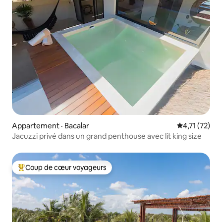
Appartement · Bacalar
Note moyenne
4,71 (72)
Jacuzzi privé dans un grand penthouse avec lit king size
Coup de cœur voyageurs
Coup de cœur voyageurs parmi les plus aimés