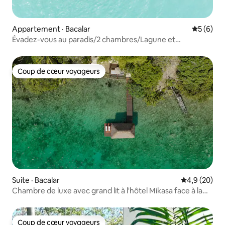
Appartement · Bacalar
Note moy
5 (6)
Évadez-vous au paradis/2 chambres/Lagune et
piscine/Terrasse privée
Coup de cœur voyageurs
Coup de cœur voyageurs
Suite · Bacalar
Note moyenn
4,9 (20)
Chambre de luxe avec grand lit à l'hôtel Mikasa face à la
lagune
Coup de cœur voyageurs