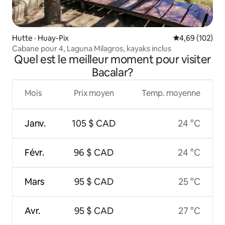
Hutte · Huay-Pix
Note moyenne 
4,69 (102)
Cabane pour 4, Laguna Milagros, kayaks inclus
Quel est le meilleur moment pour visiter
Bacalar?
Mois
Prix moyen
Temp. moyenne
Janv.
105 $ CAD
24 °C
Févr.
96 $ CAD
24 °C
Mars
95 $ CAD
25 °C
Avr.
95 $ CAD
27 °C