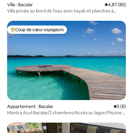
Villa · Bacalar
Note moyenne
4,87 (85)
Villa privée au bord de l'eau avec kayak et planches à
pagaie
Coup de cœur voyageurs
Coup de cœur voyageurs parmi les plus aimés
Appartement · Bacalar
Note moy
5 (8)
Mantra Azul Bacalar/2 chambres/Accès au lagon/Piscine
et jungle