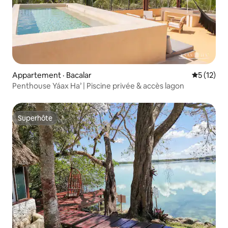
Appartement · Bacalar
Note moye
5 (12)
Penthouse Yáax Ha’ | Piscine privée & accès lagon
Superhôte
Superhôte