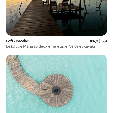
Loft · Bacalar
Note moyenne
4,8 (155)
Le loft de Maria au deuxième étage. Vélos et kayaks